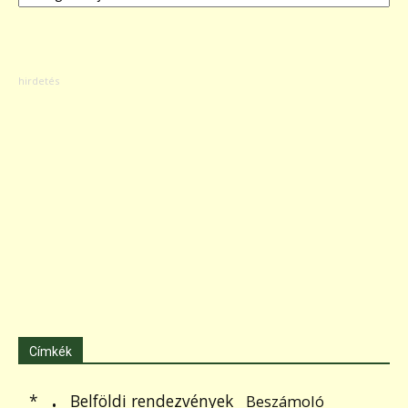
Címkék
.
Belföldi rendezvények
*
Beszámoló