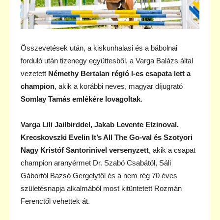
Összevetések után, a kiskunhalasi és a bábolnai
forduló után tizenegy együttesből, a Varga Balázs által
vezetett
Némethy Bertalan régió I-es csapata lett a
champion
, akik a korábbi neves, magyar díjugrató
Somlay Tamás emlékére lovagoltak
.
Varga Lili Jailbirddel, Jakab Levente Elzinoval,
Krecskovszki Evelin It’s All The Go-val és Szotyori
Nagy Kristóf Santorinivel versenyzett
, akik a csapat
champion aranyérmet Dr. Szabó Csabától, Sáli
Gábortól Bazsó Gergelytől és a nem rég 70 éves
születésnapja alkalmából most kitüntetett Rozmán
Ferenctől vehettek át.