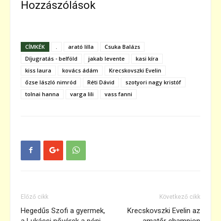
Hozzászólások
CÍMKÉK
.
arató lilla
Csuka Balázs
Díjugratás - belföld
jakab levente
kasi kíra
kiss laura
kovács ádám
Krecskovszki Evelin
őzse lászló nimród
Réti Dávid
szotyori nagy kristóf
tolnai hanna
varga lili
vass fanni
Előző cikk
Következő cikk
Hegedűs Szofi a gyermek,
Krecskovszki Evelin az
a Lukácsi nővérek a póni
amatőr champion