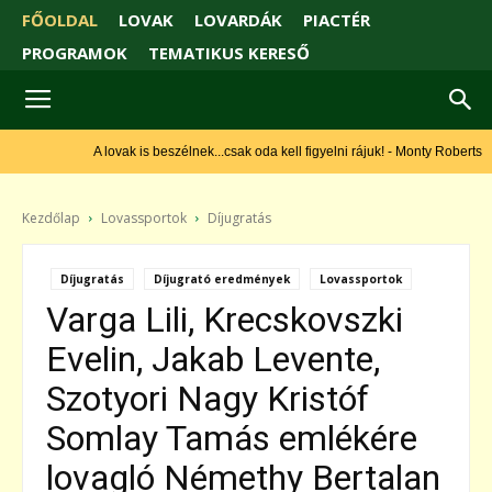
FŐOLDAL
LOVAK
LOVARDÁK
PIACTÉR
PROGRAMOK
TEMATIKUS KERESŐ
A lovak is beszélnek...csak oda kell figyelni rájuk! - Monty Roberts
Kezdőlap
Lovassportok
Díjugratás
Díjugratás
Díjugrató eredmények
Lovassportok
Varga Lili, Krecskovszki
Evelin, Jakab Levente,
Szotyori Nagy Kristóf
Somlay Tamás emlékére
lovagló Némethy Bertalan