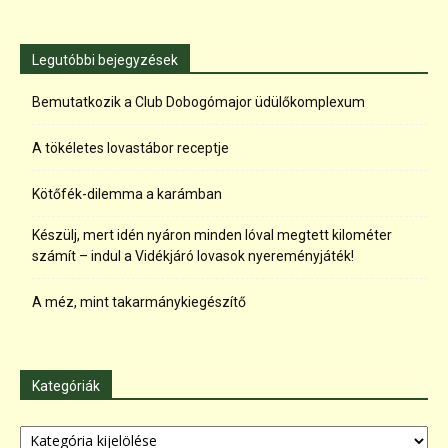
Legutóbbi bejegyzések
Bemutatkozik a Club Dobogómajor üdülőkomplexum
A tökéletes lovastábor receptje
Kötőfék-dilemma a karámban
Készülj, mert idén nyáron minden lóval megtett kilométer
számít – indul a Vidékjáró lovasok nyereményjáték!
A méz, mint takarmánykiegészítő
Kategóriák
Kategóriák