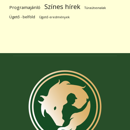
Színes hírek
Programajánló
Túraútvonalak
Ügető - belföld
Ügető eredmények