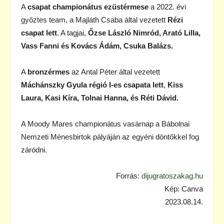
A
csapat championátus ezüstérmese
a 2022. évi
győztes team, a Majláth Csaba által vezetett
Rézi
csapat lett
. A tagjai,
Őzse László Nimród, Arató Lilla,
Vass Fanni és Kovács Ádám, Csuka Balázs.
A
bronzérmes
az Antal Péter által vezetett
Máchánszky Gyula régió I-es csapata lett
,
Kiss
Laura, Kasi Kíra, Tolnai Hanna, és Réti Dávid.
A Moody Mares championátus vasárnap a Bábolnai
Nemzeti Ménesbirtok pályáján az egyéni döntőkkel fog
záródni.
Forrás:
dijugratoszakag.hu
Kép: Canva
2023.08.14.