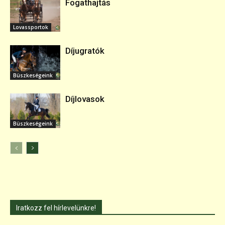
Fogathajtás
Lovassportok
Díjugratók
Büszkeségeink
Díjlovasok
Büszkeségeink
Iratkozz fel hírlevelünkre!