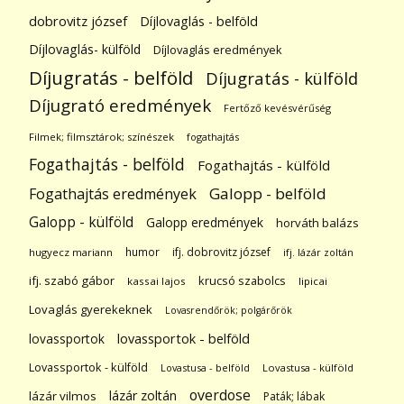
dobrovitz józsef
Díjlovaglás - belföld
Díjlovaglás- külföld
Díjlovaglás eredmények
Díjugratás - belföld
Díjugratás - külföld
Díjugrató eredmények
Fertőző kevésvérűség
Filmek; filmsztárok; színészek
fogathajtás
Fogathajtás - belföld
Fogathajtás - külföld
Galopp - belföld
Fogathajtás eredmények
Galopp - külföld
Galopp eredmények
horváth balázs
humor
ifj. dobrovitz józsef
hugyecz mariann
ifj. lázár zoltán
ifj. szabó gábor
krucsó szabolcs
kassai lajos
lipicai
Lovaglás gyerekeknek
Lovasrendőrök; polgárőrök
lovassportok
lovassportok - belföld
Lovassportok - külföld
Lovastusa - belföld
Lovastusa - külföld
overdose
lázár zoltán
lázár vilmos
Paták; lábak