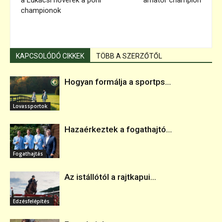
championok
KAPCSOLÓDÓ CIKKEK
TÖBB A SZERZŐTŐL
Hogyan formálja a sportps...
Lovassportok
Hazaérkeztek a fogathajtó...
Fogathajtás
Az istállótól a rajtkapui...
Edzésfelépítés