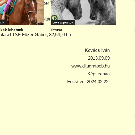
-i Sportegyesület Stelczer Viktor, 73,21, 0 hp
 Ménes GYLE Varga Zoltán, 80,75, 0 hp
ink
Lovassportok
kék lehetünk
Öttusa
alasi LTSE Füzér Gábor, 82,54, 0 hp
Kovács Iván
2013.09.09
www.dijugratoob.hu
Kép: canva
Frissítve: 2024.02.22.