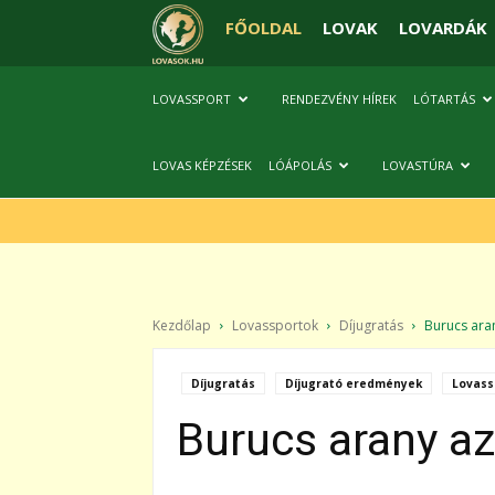
FŐOLDAL
LOVAK
LOVARDÁK
LOVASSPORT
RENDEZVÉNY HÍREK
LÓTARTÁS
LOVAS KÉPZÉSEK
LÓÁPOLÁS
LOVASTÚRA
Kezdőlap
Lovassportok
Díjugratás
Burucs aran
Díjugratás
Díjugrató eredmények
Lovass
Burucs arany az