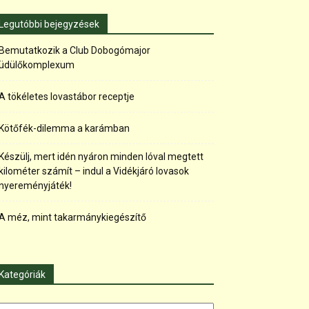
Legutóbbi bejegyzések
Bemutatkozik a Club Dobogómajor
üdülőkomplexum
A tökéletes lovastábor receptje
Kötőfék-dilemma a karámban
Készülj, mert idén nyáron minden lóval megtett
kilométer számít – indul a Vidékjáró lovasok
nyereményjáték!
A méz, mint takarmánykiegészítő
Kategóriák
tegóriák