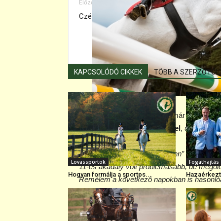
Előző cikk
Czékus Apollóval nyerte a felnőtt elődöntőt
KAPCSOLÓDÓ CIKKEK
TÖBB A SZERZŐTŐL
A hibaidős versenyszámban már tapasztalt l
akadályokat
Sir Winston-C-vel
, aki hibátla
„Azért bíztam a jó szereplésben”
–
mondta 
Lovassportok
Fogathajtás
11-es akadály volt problémásabb, de megoldo
Hogyan formálja a sportps...
Hazaérkezte
Remélem a következő napokban is hasonlóa
Eredmények: