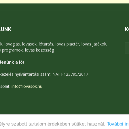
LUNK
K
k, lovaglás, lovasok, lótartás, lovas piactér, lovas játékok,
s programok, lovas közösség
enünk a ló!
kezelés nyilvántartási szám: NAIH-123795/2017
solat:
info@lovasok.hu
lyre szabott tartalom érdekében sütiket használ.
További in
Médiaajánlat
Adatkezelési tájékoztató