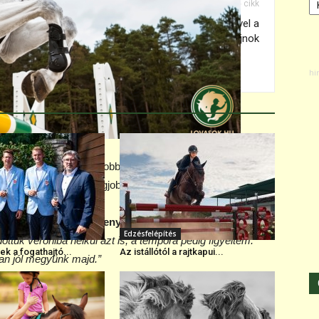
Következő cikk
Horváth Balázs, PM Jumping Lady-vel a
felnőtt bajnok
ovasok indultak. A legjobban
Burucs Barna
vette az
n eredménye mellé a legjobb időt is lovagolta.
Burucs Barna, a versenyszám győztese.
“A 7-es és a
Edzésfelépítés
ttuk verőhiba nélkül azt is, a tempóra pedig figyeltem.
k a fogathajtó...
Az istállótól a rajtkapui...
n jól megyünk majd.”