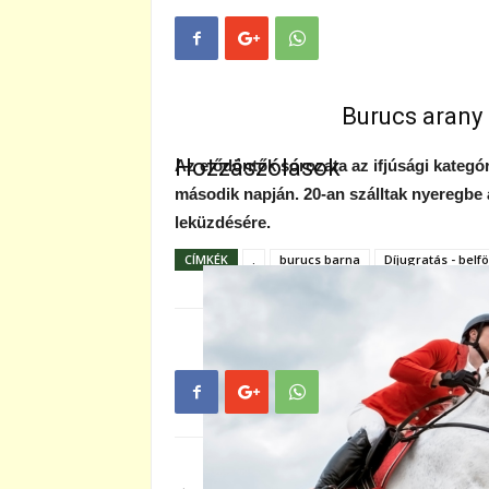
Burucs arany 
Hozzászólások
Az elődöntők sorozata az ifjúsági kategór
második napján. 20-an szálltak nyeregbe
leküzdésére.
CÍMKÉK
.
burucs barna
Díjugratás - belfö