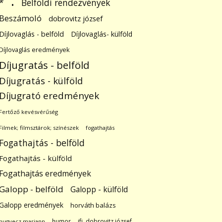
.
Belföldi rendezvények
*
Beszámoló
dobrovitz józsef
Díjlovaglás - belföld
Díjlovaglás- külföld
Díjlovaglás eredmények
Díjugratás - belföld
Díjugratás - külföld
Díjugrató eredmények
Fertőző kevésvérűség
Filmek; filmsztárok; színészek
fogathajtás
Fogathajtás - belföld
Fogathajtás - külföld
Fogathajtás eredmények
Galopp - belföld
Galopp - külföld
Galopp eredmények
horváth balázs
humor
ifj. dobrovitz józsef
hugyecz mariann