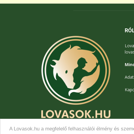
RÓ
Lova
lova
Mind
Adat
Kapc
A Lovasok.hu a megfelelő felhasználói élmény és szemé
© Lovasok.hu