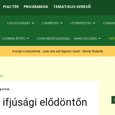
PIACTÉR
PROGRAMOK
TEMATIKUS KERESŐ
LÓGYÓGYÁSZAT
LÓKIKÉPZÉS
LÓTENYÉSZTÉS
LOVASO
LOVARDA ÉPÍTÉS
LOVAS MEZŐGAZDASÁG
KIKAPCSOLÓDÁS
TAR
A lovak is beszélnek...csak oda kell figyelni rájuk! - Monty Roberts
y ...
portok
 ifjúsági elődöntőn