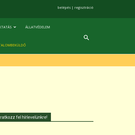
belépés
|
regisztráció
KTATÁS
ÁLLATVÉDELEM
TALOMBEKÜLDŐ
Iratkozz fel hírlevelünkre!