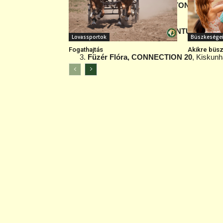
1.
Burucs Barna, SIR WINSTON-C
, Viktor
2.
Vándor Zsófia, 71556 QUINTUS
, Varga
Lovassportok
Büszkesége
Fogathajtás
Akikre büsz
3.
Füzér Flóra, CONNECTION 20
, Kiskunh