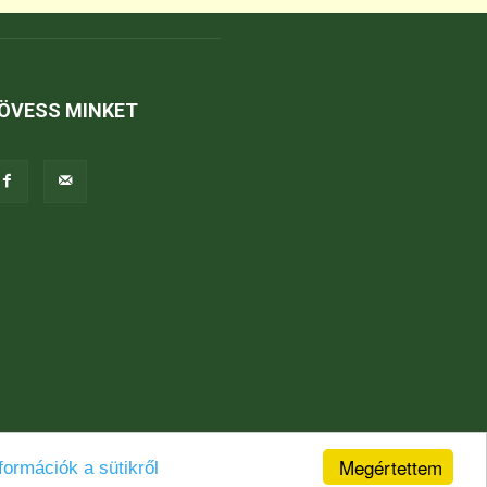
ÖVESS MINKET
Megértettem
formációk a sütikről
Jogi nyilatkozat
Karrier
Kapcsolat