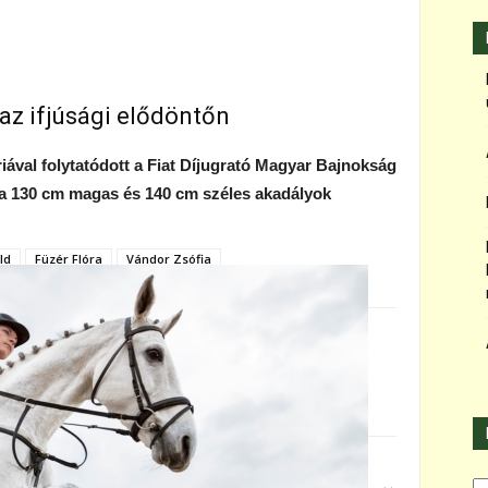
az ifjúsági elődöntőn
iával folytatódott a Fiat Díjugrató Magyar Bajnokság
 a 130 cm magas és 140 cm széles akadályok
ld
Füzér Flóra
Vándor Zsófia
Ka