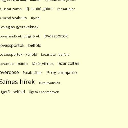
ifj. szabó gábor
ifj. lázár zoltán
kassai lajos
krucsó szabolcs
lipicai
Lovaglás gyerekeknek
lovassportok
Lovasrendőrök; polgárőrök
lovassportok - belföld
Lovassportok - külföld
Lovastusa - belföld
lázár zoltán
lázár vilmos
Lovastusa - külföld
overdose
Programajánló
Paták; lábak
Színes hírek
Túraútvonalak
Ügető - belföld
Ügető eredmények