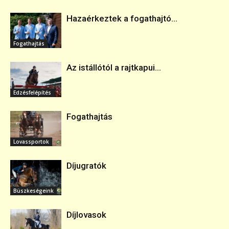
Hazaérkeztek a fogathajtó...
Fogathajtás
Az istállótól a rajtkapui...
Edzésfelépítés
Fogathajtás
Lovassportok
Díjugratók
Büszkeségeink
Díjlovasok