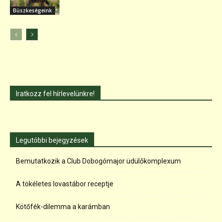
Büszkeségeink
Iratkozz fel hírlevelünkre!
Legutóbbi bejegyzések
Bemutatkozik a Club Dobogómajor üdülőkomplexum
A tökéletes lovastábor receptje
Kötőfék-dilemma a karámban