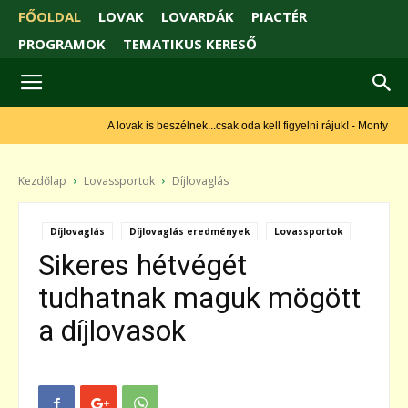
FŐOLDAL
LOVAK
LOVARDÁK
PIACTÉR
PROGRAMOK
TEMATIKUS KERESŐ
A lovak is beszélnek...csak oda kell figyelni rájuk! - Monty Roberts
Kezdőlap
Lovassportok
Díjlovaglás
Díjlovaglás
Díjlovaglás eredmények
Lovassportok
Sikeres hétvégét
tudhatnak maguk mögött
a díjlovasok