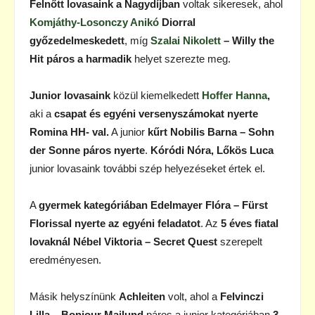
Felnőtt lovasaink a Nagydíjban
voltak sikeresek, ahol
Komjáthy-Losonczy Anikó
Diorral
győzedelmeskedett
, míg
Szalai Nikolett
– Willy the
Hit páros a harmadik
helyet szerezte meg.
Junior lovasaink
közül kiemelkedett
Hoffer Hanna
,
aki a
csapat és egyéni versenyszámokat nyerte
Romina HH- val.
A junior
kűrt
Nobilis Barna – Sohn
der Sonne páros nyerte
.
Kóródi Nóra, Lőkös Luca
junior lovasaink további szép helyezéseket értek el.
A
gyermek kategóriában Edelmayer Flóra – Fürst
Florissal nyerte az egyéni feladatot
. Az
5 éves fiatal
lovaknál Nébel Viktoria – Secret Quest
szerepelt
eredményesen.
Másik helyszínünk
Achleiten
volt, ahol a
Felvinczi
Lilla – Bonjour Majlund
páros a junior kategóriában
3.