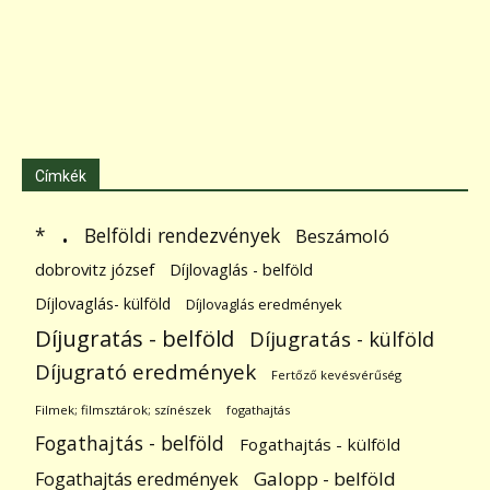
Címkék
.
Belföldi rendezvények
*
Beszámoló
dobrovitz józsef
Díjlovaglás - belföld
Díjlovaglás- külföld
Díjlovaglás eredmények
Díjugratás - belföld
Díjugratás - külföld
Díjugrató eredmények
Fertőző kevésvérűség
Filmek; filmsztárok; színészek
fogathajtás
Fogathajtás - belföld
Fogathajtás - külföld
Galopp - belföld
Fogathajtás eredmények