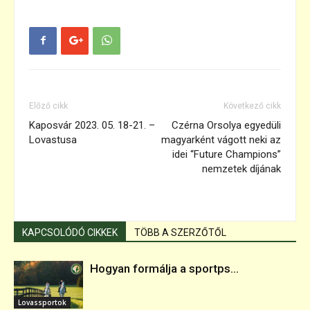
Előző cikk
Következő cikk
Kaposvár 2023. 05. 18-21. –
Czérna Orsolya egyedüli
Lovastusa
magyarként vágott neki az
idei “Future Champions”
nemzetek díjának
KAPCSOLÓDÓ CIKKEK
TÖBB A SZERZŐTŐL
Hogyan formálja a sportps...
Lovassportok