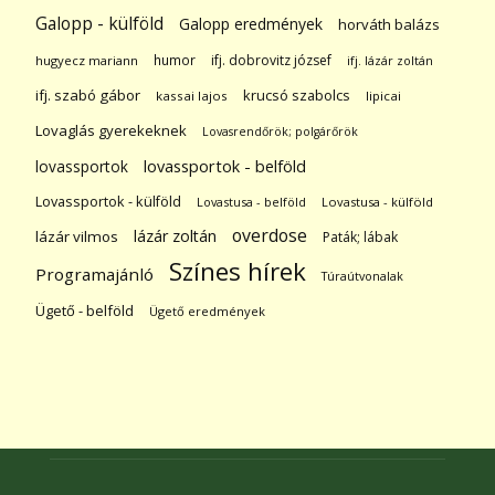
Galopp - külföld
Galopp eredmények
horváth balázs
humor
ifj. dobrovitz józsef
hugyecz mariann
ifj. lázár zoltán
ifj. szabó gábor
krucsó szabolcs
kassai lajos
lipicai
Lovaglás gyerekeknek
Lovasrendőrök; polgárőrök
lovassportok
lovassportok - belföld
Lovassportok - külföld
Lovastusa - belföld
Lovastusa - külföld
overdose
lázár zoltán
lázár vilmos
Paták; lábak
Színes hírek
Programajánló
Túraútvonalak
Ügető - belföld
Ügető eredmények