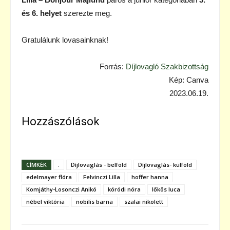
és 6. helyet
szerezte meg.
Gratulálunk lovasainknak!
Forrás:
Díjlovagló Szakbizottság
Kép: Canva
2023.06.19.
Hozzászólások
CÍMKÉK
.
Díjlovaglás - belföld
Díjlovaglás- külföld
edelmayer flóra
Felvinczi Lilla
hoffer hanna
Komjáthy-Losonczi Anikó
kóródi nóra
lőkös luca
nébel viktória
nobilis barna
szalai nikolett