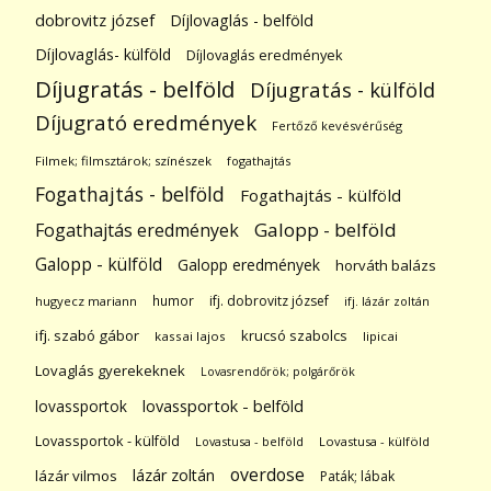
dobrovitz józsef
Díjlovaglás - belföld
Díjlovaglás- külföld
Díjlovaglás eredmények
Díjugratás - belföld
Díjugratás - külföld
Díjugrató eredmények
Fertőző kevésvérűség
Filmek; filmsztárok; színészek
fogathajtás
Fogathajtás - belföld
Fogathajtás - külföld
Galopp - belföld
Fogathajtás eredmények
Galopp - külföld
Galopp eredmények
horváth balázs
humor
ifj. dobrovitz józsef
hugyecz mariann
ifj. lázár zoltán
ifj. szabó gábor
krucsó szabolcs
kassai lajos
lipicai
Lovaglás gyerekeknek
Lovasrendőrök; polgárőrök
lovassportok
lovassportok - belföld
Lovassportok - külföld
Lovastusa - belföld
Lovastusa - külföld
overdose
lázár zoltán
lázár vilmos
Paták; lábak