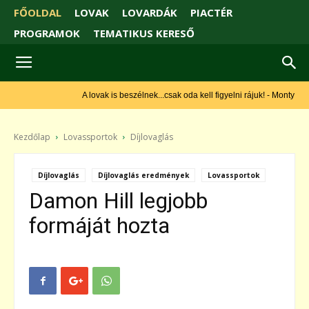
FŐOLDAL
LOVAK
LOVARDÁK
PIACTÉR
PROGRAMOK
TEMATIKUS KERESŐ
A lovak is beszélnek...csak oda kell figyelni rájuk! - Monty Roberts
Kezdőlap
Lovassportok
Díjlovaglás
Díjlovaglás
Díjlovaglás eredmények
Lovassportok
Damon Hill legjobb
formáját hozta