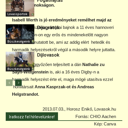
Fogathajtás
Európa-bajnokságon.
Lovassportok
Isabell Werth is jó eredményeket remélhet majd az
Díjugratók
EB-n
. Az ötszörös olimpiai bajnok a 11 éves hannoveri
Don Johnson-on egy erős és mindenekelőtt nagyon
Büszkeségeink
nehéz kűrt mutatott be, ami az addig elért hetedik és
harmadik helyezésekről végül a második helyre juttatta.
Díjlovasok
Nagyon meggyőzően teljesített a dán
Nathalie zu
Büszkeségeink
Sayn-Wittgenstein
is, aki a 16 éves Digby-n a
harmadik helyezést érte el, maga mögé utasítva ezzel
honfitársait
Anna Kasprzak-ot és Andreas
Helgstrandot.
2013.07.03., Horosz Enikő, Lovasok.hu
Forrás: CHIO Aachen
Iratkozz fel hírlevelünkre!
Kép: Canva