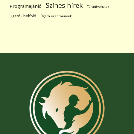
Színes hírek
Programajánló
Túraútvonalak
Ügető - belföld
Ügető eredmények