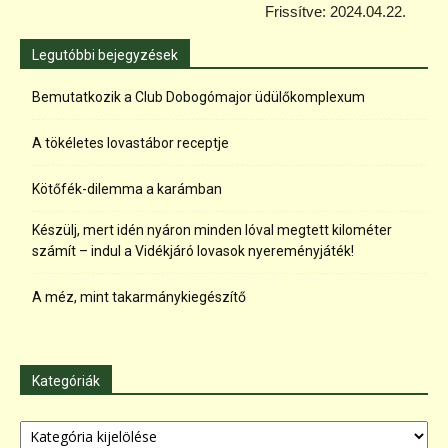
Frissítve: 2024.04.22.
Legutóbbi bejegyzések
Bemutatkozik a Club Dobogómajor üdülőkomplexum
A tökéletes lovastábor receptje
Kötőfék-dilemma a karámban
Készülj, mert idén nyáron minden lóval megtett kilométer
számít – indul a Vidékjáró lovasok nyereményjáték!
A méz, mint takarmánykiegészítő
Kategóriák
Kategóriák