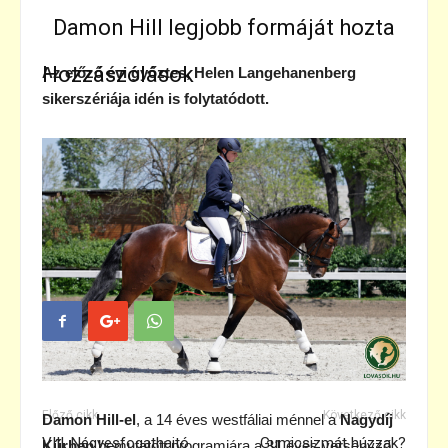
Damon Hill legjobb formáját hozta
Hozzászólások
Az előző évi győztes, Helen Langehanenberg
sikerszériája idén is folytatódott.
CÍMKÉK
.
Díjlovaglás- külföld
Helen Langehanenberg
isabell werth
Nathalie zu Sayn Wittgenstein
Előző cikk
Következő cikk
Damon Hill-el
, a 14 éves westfáliai ménnel a
Nagydíj
VIII. Négyesfogathajtó
Gumicsizmát húzzak?
Kűrben
bemutatott programjára a 31 éves versenyző