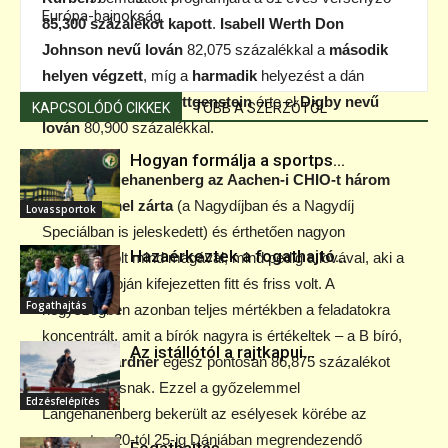
Európa-bajnokság
85,300 százalékot kapott
.
Isabell Werth Don
Johnson nevű lován
82,075 százalékkal a
második
helyen végzett
, míg a
harmadik
helyezést a dán
Nathalie zu Sayn-Wittgenstein
érte el
Digby nevű
KAPCSOLÓDÓ CIKKEK
TÖBB A SZERZŐTŐL
lován
80,900 százalékkal.
Hogyan formálja a sportps...
Helen Langehanenberg az Aachen-i CHIO-t három
győzelemmel zárta
(a Nagydíjban és a Nagydíj
Lovassportok
Speciálban is jeleskedett) és érthetően nagyon
Hazaérkeztek a fogathajtó...
elégedett volt mind magával, mind pedig a lovával, aki a
verseny napján kifejezetten fitt és friss volt. A
Fogathajtás
négyszögben azonban teljes mértékben a feladatokra
koncentrált, amit a bírók nagyra is értékeltek – a B bíró,
Az istállótól a rajtkapui...
Andrew Gardner
egész pontosan 86,875 százalékot
adott a párosnak. Ezzel a győzelemmel
Edzésfelépítés
Langehanenberg bekerült az esélyesek körébe az
augusztus 20-tól 25-ig Dániában megrendezendő