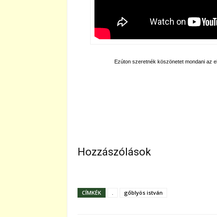
Ezúton szeretnék köszönetet mondani az e
Hozzászólások
CÍMKÉK
.
gőblyös istván