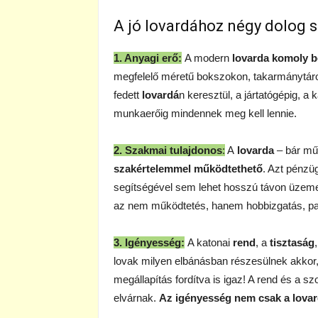
A jó lovardához négy dolog 
1. Anyagi erő:
A modern
lovarda
komoly b
megfelelő méretű bokszokon, takarmánytárol
fedett
lovardá
n keresztül, a jártatógépig, a
munkaerőig mindennek meg kell lennie.
2. Szakmai tulajdonos
:
A
lovarda
– bár műk
szakértelemmel működtethető
. Azt pénzü
segítségével sem lehet hosszú távon üzemelt
az nem működtetés, hanem hobbizgatás, pass
3. Igényesség:
A katonai
rend
, a
tisztaság
lovak milyen elbánásban részesülnek akkor,
megállapítás fordítva is igaz! A rend és a sz
elvárnak.
Az igényesség nem csak a
lova