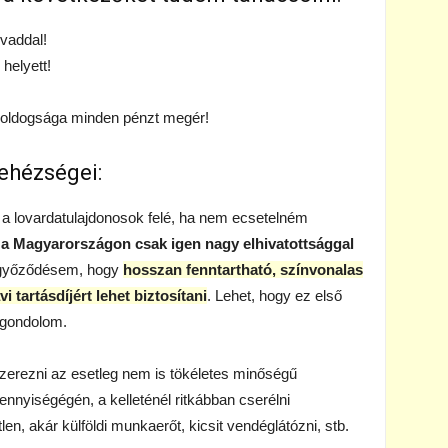
ovaddal!
 helyett!
d boldogsága minden pénzt megér!
ehézségei:
a lovardatulajdonosok felé, ha nem ecsetelném
a Magyarországon csak igen nagy elhivatottsággal
győződésem, hogy
hosszan fenntartható, színvonalas
i tartásdíjért lehet biztosítani
. Lehet, hogy ez első
t gondolom.
szerezni az esetleg nem is tökéletes minőségű
nnyiségégén, a kelleténél ritkábban cserélni
len, akár külföldi munkaerőt, kicsit vendéglátózni, stb.