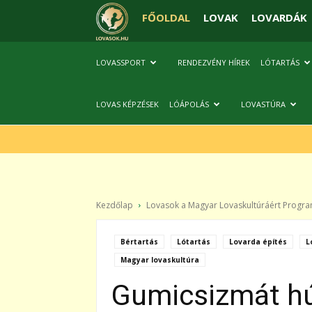
FŐOLDAL
LOVAK
LOVARDÁK
LOVASSPORT
RENDEZVÉNY HÍREK
LÓTARTÁS
LOVAS KÉPZÉSEK
LÓÁPOLÁS
LOVASTÚRA
Kezdőlap
Lovasok a Magyar Lovaskultúráért Progr
Bértartás
Lótartás
Lovarda építés
L
Magyar lovaskultúra
Gumicsizmát h