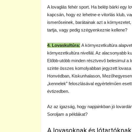
A lovaglás fehér sport. Ha belép bárki egy 
kapcsán, hogy ez lehetne-e vitorlás klub, 
ismerőseinek, barátainak azt a környezetet, a
tartja, vagy pedig szégyenkeznie kellene?
4. Lovaskultúra:
A környezetkultúra alapvet
környezetkultúra nivellál. Az alacsonyabb kul
Előbb-utóbb minden résztvevő belesimul a l
szinte összes komolyabban jegyzett lovasa 
Honvédban, Kiskunhalason, Mezőhegyesen, st
„kennelek” feloszlásával egyértelműen esett
évtizedben.
Az az igazság, hogy napjainkban jó lovardána
Soroljam a példákat?
A lovasoknak és lótartóknak