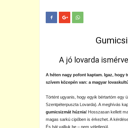
Gumicsi
A jó lovarda ismérve
A héten nagy pofont kaptam. Igaz, hogy 
szívem közepén van: a magyar lovaskultú
Történt ugyanis, hogy egyik bértartóm egy 
Szentpéterpuszta Lovarda). A meghívás k
gumicsizmát húznia
! Hosszasan kellett ma
magas sarkú cipőben is érkezhet. A kérdése
És hát valljuk be – nem véletlenül.