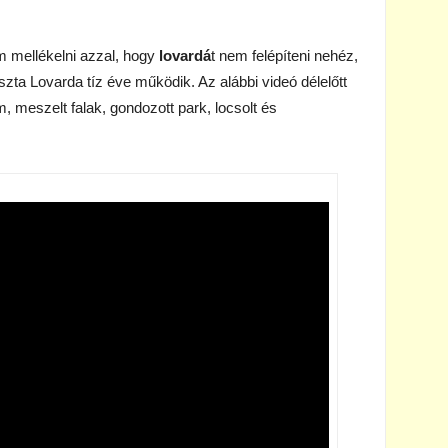
m mellékelni azzal, hogy
lovardá
t nem felépíteni nehéz,
ta Lovarda tíz éve működik. Az alábbi videó délelőtt
m, meszelt falak, gondozott park, locsolt és