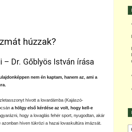
zmát húzzak?
i – Dr. Gőblyös István írása
tulajdonképpen nem én kaptam, hanem az, ami a
ra.
üzletasszonyt hívott a lovardámba (Kajászó-
apcsán
a hölgy első kérdése az volt, hogy kell-e
gyarázni, hogy a lovaglás fehér sport, nyugodtan, akár
 azonban híven tükrözi a hazai lovaskultúra imázsát.
Ka