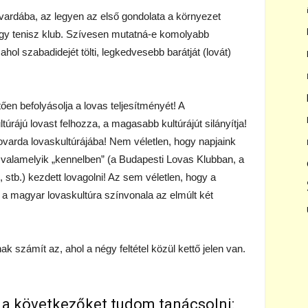
lovardába, az legyen az első gondolata a környezet
vagy tenisz klub. Szívesen mutatná-e komolyabb
hol szabadidejét tölti, legkedvesebb barátját (lovát)
ően befolyásolja a lovas teljesítményét! A
túrájú lovast felhozza, a magasabb kultúrájút silányítja!
ovarda lovaskultúrájába! Nem véletlen, hogy napjaink
valamelyik „kennelben” (a Budapesti Lovas Klubban, a
b.) kezdett lovagolni! Az sem véletlen, hogy a
 a magyar lovaskultúra színvonala az elmúlt két
k számít az, ahol a négy feltétel közül kettő jelen van.
 a következőket tudom tanácsolni: