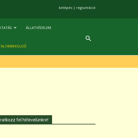
belépés
|
regisztráció
KTATÁS
ÁLLATVÉDELEM
TALOMBEKÜLDŐ
Iratkozz fel hírlevelünkre!