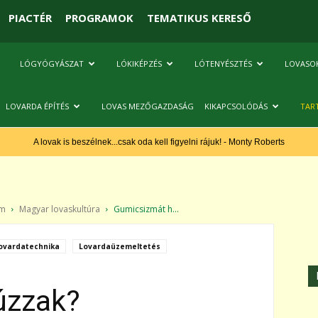
PIACTÉR
PROGRAMOK
TEMATIKUS KERESŐ
LÓGYÓGYÁSZAT
LÓKIKÉPZÉS
LÓTENYÉSZTÉS
LOVASO
LOVARDA ÉPÍTÉS
LOVAS MEZŐGAZDASÁG
KIKAPCSOLÓDÁS
TAR
A lovak is beszélnek...csak oda kell figyelni rájuk! - Monty Roberts
am
Magyar lovaskultúra
Gumicsizmát h...
ovardatechnika
Lovardaüzemeltetés
úzzak?