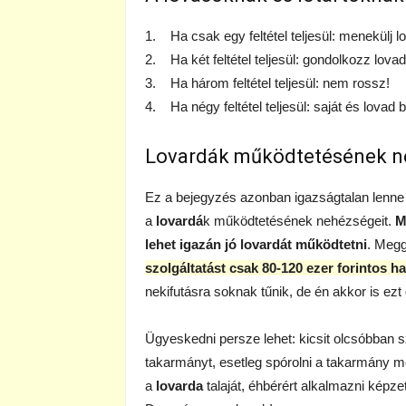
1. Ha csak egy feltétel teljesül: menekülj l
2. Ha két feltétel teljesül: gondolkozz lovad
3. Ha három feltétel teljesül: nem rossz!
4. Ha négy feltétel teljesül: saját és lova
Lovardák működtetésének n
Ez a bejegyzés azonban igazságtalan lenne 
a
lovardá
k működtetésének nehézségeit.
M
lehet igazán jó
lovardá
t működtetni
. Meg
szolgáltatást csak 80-120 ezer forintos hav
nekifutásra soknak tűnik, de én akkor is ez
Ügyeskedni persze lehet: kicsit olcsóbban 
takarmányt, esetleg spórolni a takarmány me
a
lovarda
talaját, éhbérért alkalmazni képzet