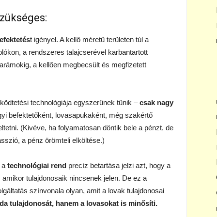
szükséges:
efektetés
t igényel. A kellő méretű területen túl a
ókon, a rendszeres talajcserével karbantartott
 karámokig, a kellően megbecsült és megfizetett
ödtetési technológiája egyszerűnek tűnik –
csak nagy
gyi befektetőként, lovasapukaként, még szakértő
etni. (Kivéve, ha folyamatosan döntik bele a pénzt, de
zió, a pénz örömteli elköltése.)
, a
technológiai rend
precíz betartása jelzi azt, hogy a
 amikor tulajdonosaik nincsenek jelen. De ez a
olgáltatás színvonala olyan, amit a lovak tulajdonosai
rda
tulajdonosát, hanem a lovasokat is minősíti.