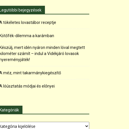
Legutóbbi bejegyzések
A tökéletes lovastábor receptje
Kötőfék-dilemma a karámban
Készülj, mert idén nyáron minden lóval megtett
kilométer számít – indul a Vidékjáró lovasok
nyereményjáték!
A méz, mint takarmánykiegészítő
A lóúsztatás módjai és előnyei
Kategóriák
tegóriák