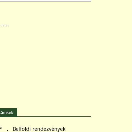
Címkék
.
Belföldi rendezvények
*