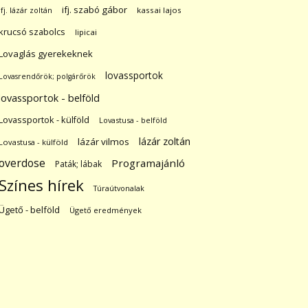
ifj. szabó gábor
ifj. lázár zoltán
kassai lajos
krucsó szabolcs
lipicai
Lovaglás gyerekeknek
lovassportok
Lovasrendőrök; polgárőrök
lovassportok - belföld
Lovassportok - külföld
Lovastusa - belföld
lázár zoltán
lázár vilmos
Lovastusa - külföld
overdose
Programajánló
Paták; lábak
Színes hírek
Túraútvonalak
Ügető - belföld
Ügető eredmények