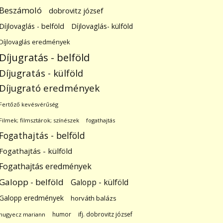
Beszámoló
dobrovitz józsef
Díjlovaglás - belföld
Díjlovaglás- külföld
Díjlovaglás eredmények
Díjugratás - belföld
Díjugratás - külföld
Díjugrató eredmények
Fertőző kevésvérűség
Filmek; filmsztárok; színészek
fogathajtás
Fogathajtás - belföld
Fogathajtás - külföld
Fogathajtás eredmények
Galopp - belföld
Galopp - külföld
Galopp eredmények
horváth balázs
humor
ifj. dobrovitz józsef
hugyecz mariann