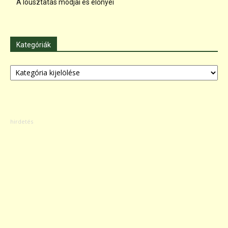
A lóúsztatás módjai és előnyei
Kategóriák
Kategóriák