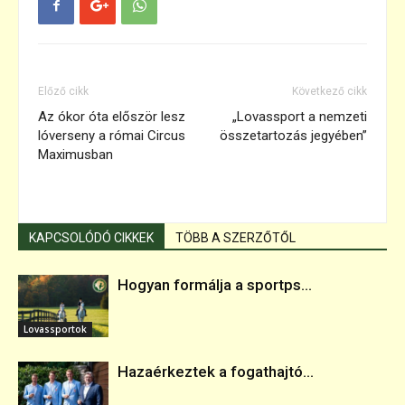
Előző cikk
Következő cikk
Az ókor óta először lesz
„Lovassport a nemzeti
lóverseny a római Circus
összetartozás jegyében”
Maximusban
KAPCSOLÓDÓ CIKKEK
TÖBB A SZERZŐTŐL
Hogyan formálja a sportps...
Lovassportok
Hazaérkeztek a fogathajtó...