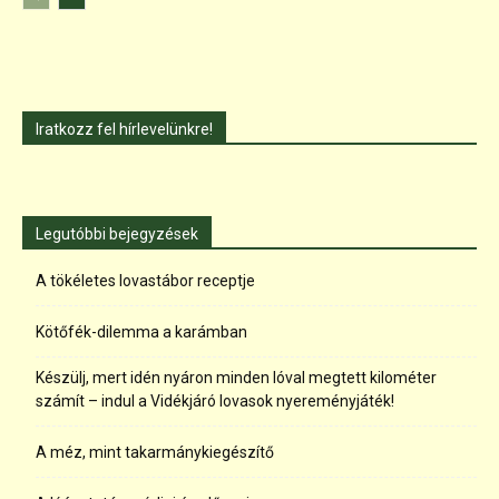
Iratkozz fel hírlevelünkre!
Legutóbbi bejegyzések
A tökéletes lovastábor receptje
Kötőfék-dilemma a karámban
Készülj, mert idén nyáron minden lóval megtett kilométer
számít – indul a Vidékjáró lovasok nyereményjáték!
A méz, mint takarmánykiegészítő