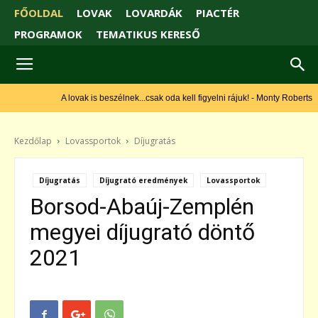
FŐOLDAL
LOVAK
LOVARDÁK
PIACTÉR
PROGRAMOK
TEMATIKUS KERESŐ
A lovak is beszélnek...csak oda kell figyelni rájuk! - Monty Roberts
Kezdőlap
Lovassportok
Díjugratás
Díjugratás
Díjugrató eredmények
Lovassportok
Borsod-Abaúj-Zemplén
megyei díjugrató döntő
2021