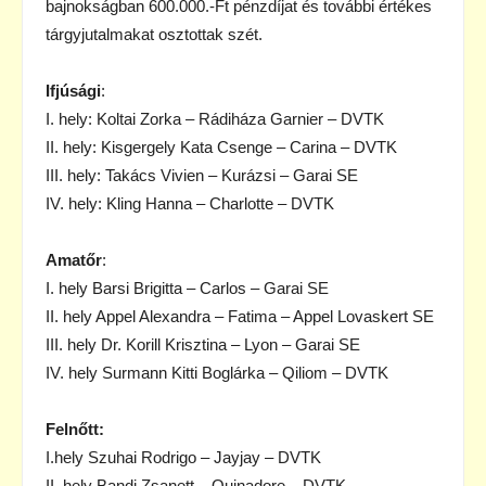
bajnokságban 600.000.-Ft pénzdíjat és további értékes
tárgyjutalmakat osztottak szét.
Ifjúsági
:
I. hely: Koltai Zorka – Rádiháza Garnier – DVTK
II. hely: Kisgergely Kata Csenge – Carina – DVTK
III. hely: Takács Vivien – Kurázsi – Garai SE
IV. hely: Kling Hanna – Charlotte – DVTK
Amatőr
:
I. hely Barsi Brigitta – Carlos – Garai SE
II. hely Appel Alexandra – Fatima – Appel Lovaskert SE
III. hely Dr. Korill Krisztina – Lyon – Garai SE
IV. hely Surmann Kitti Boglárka – Qiliom – DVTK
Felnőtt:
I.hely Szuhai Rodrigo – Jayjay – DVTK
II. hely Bandi Zsanett – Quinadore – DVTK