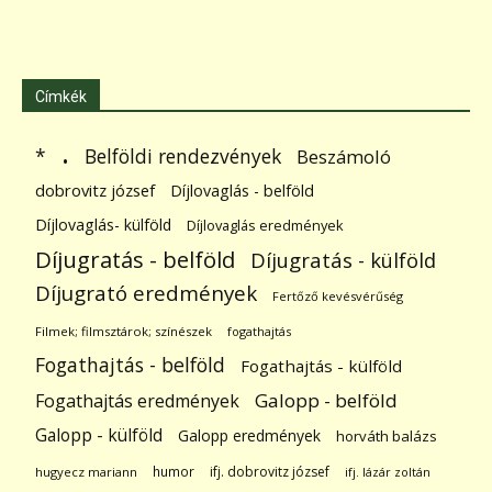
Címkék
.
Belföldi rendezvények
*
Beszámoló
dobrovitz józsef
Díjlovaglás - belföld
Díjlovaglás- külföld
Díjlovaglás eredmények
Díjugratás - belföld
Díjugratás - külföld
Díjugrató eredmények
Fertőző kevésvérűség
Filmek; filmsztárok; színészek
fogathajtás
Fogathajtás - belföld
Fogathajtás - külföld
Galopp - belföld
Fogathajtás eredmények
Galopp - külföld
Galopp eredmények
horváth balázs
humor
ifj. dobrovitz józsef
hugyecz mariann
ifj. lázár zoltán