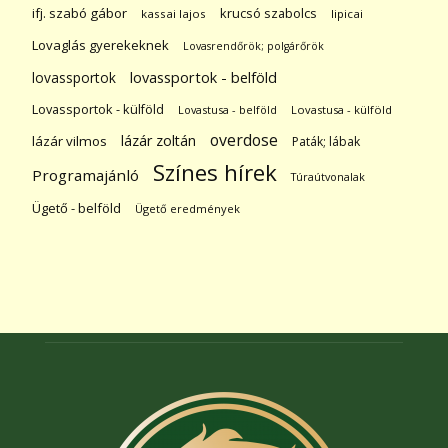
ifj. szabó gábor
krucsó szabolcs
kassai lajos
lipicai
Lovaglás gyerekeknek
Lovasrendőrök; polgárőrök
lovassportok
lovassportok - belföld
Lovassportok - külföld
Lovastusa - belföld
Lovastusa - külföld
overdose
lázár zoltán
lázár vilmos
Paták; lábak
Színes hírek
Programajánló
Túraútvonalak
Ügető - belföld
Ügető eredmények