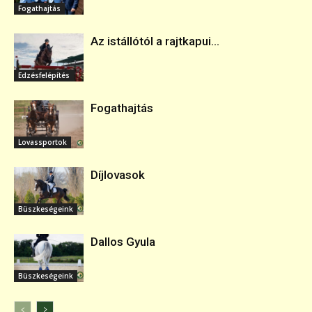
Fogathajtás
Az istállótól a rajtkapui...
Edzésfelépítés
Fogathajtás
Lovassportok
Díjlovasok
Büszkeségeink
Dallos Gyula
Büszkeségeink