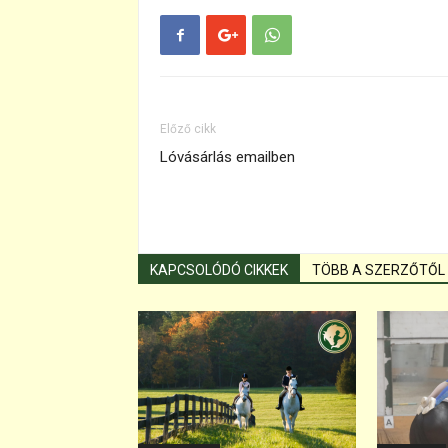
Előző cikk
Lóvásárlás emailben
KAPCSOLÓDÓ CIKKEK
TÖBB A SZERZŐTŐL