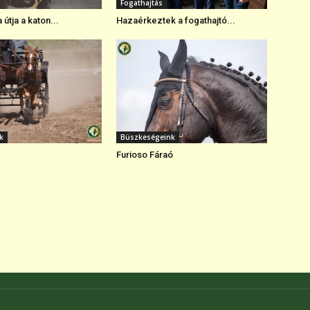
Fogathajtás
 útja a katon...
Hazaérkeztek a fogathajtó...
k
Büszkeségeink
Furioso Fáraó