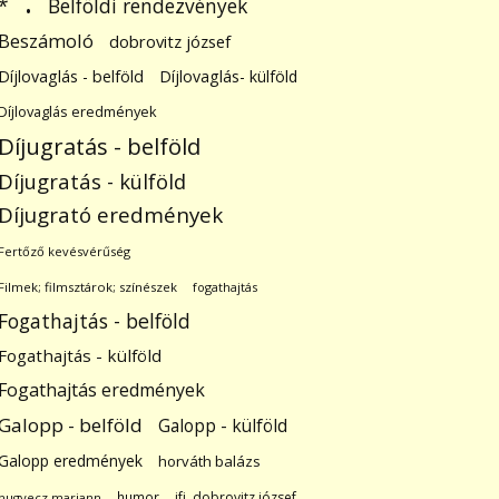
.
Belföldi rendezvények
*
Beszámoló
dobrovitz józsef
Díjlovaglás - belföld
Díjlovaglás- külföld
Díjlovaglás eredmények
Díjugratás - belföld
Díjugratás - külföld
Díjugrató eredmények
Fertőző kevésvérűség
Filmek; filmsztárok; színészek
fogathajtás
Fogathajtás - belföld
Fogathajtás - külföld
Fogathajtás eredmények
Galopp - belföld
Galopp - külföld
Galopp eredmények
horváth balázs
humor
ifj. dobrovitz józsef
hugyecz mariann