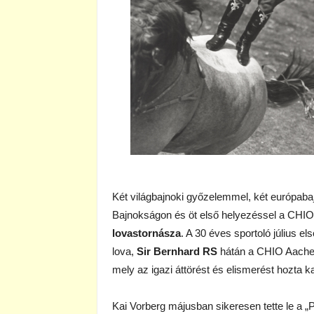
Két világbajnoki győzelemmel, két európab
Bajnokságon és öt első helyezéssel a CHI
lovastornásza
. A 30 éves sportoló július e
lova,
Sir Bernhard RS
hátán a CHIO Aachen
mely az igazi áttörést és elismerést hozta ka
Kai Vorberg májusban sikeresen tette le a „