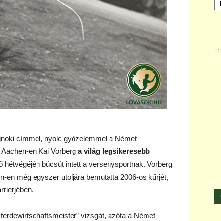
ajnoki címmel, nyolc győzelemmel a Német
O Aachen-en Kai Vorberg
a világ legsikeresebb
lső hétvégéjén búcsút intett a versenysportnak. Vorberg
-en még egyszer utoljára bemutatta 2006-os kűrjét,
rrierjében.
Pferdewirtschaftsmeister” vizsgát, azóta a Német