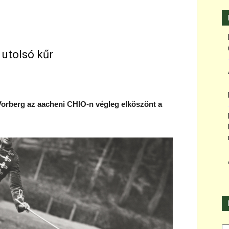
 utolsó kűr
 Vorberg az aacheni CHIO-n végleg elköszönt a
Ka