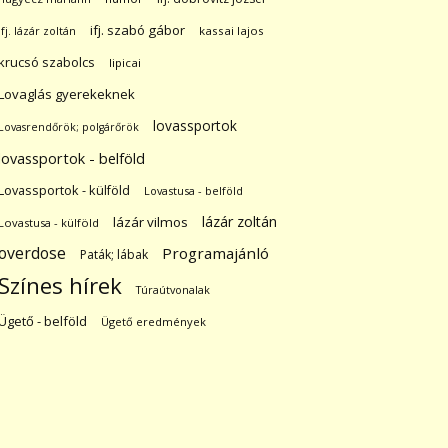
ifj. szabó gábor
ifj. lázár zoltán
kassai lajos
krucsó szabolcs
lipicai
Lovaglás gyerekeknek
lovassportok
Lovasrendőrök; polgárőrök
lovassportok - belföld
Lovassportok - külföld
Lovastusa - belföld
lázár zoltán
lázár vilmos
Lovastusa - külföld
overdose
Programajánló
Paták; lábak
Színes hírek
Túraútvonalak
Ügető - belföld
Ügető eredmények