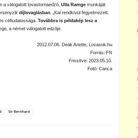
 a válogatott lovastornaedző,
Ulla Ramge
munkáját
versenyzik
díjlovaglásban
. „Kai rendkívül fegyelmezett.
 és céltudatossága.
Továbbra is példakép lesz a
ge, a német válogatott edzője.
2012.07.06. Deák Anette, Lovasok.hu
Forrás: FN
Frissítve: 2023.05.10.
Fotó: Canca
d
Sir Bernhard