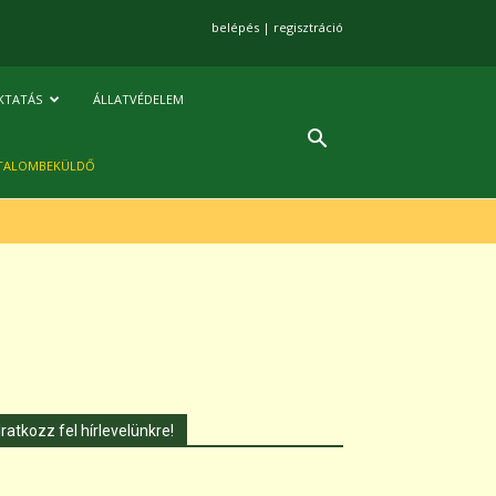
belépés
|
regisztráció
KTATÁS
ÁLLATVÉDELEM
TALOMBEKÜLDŐ
Iratkozz fel hírlevelünkre!