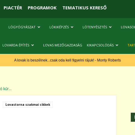
PIACTÉR
PROGRAMOK
TEMATIKUS KERESŐ
LÓGYÓGYÁSZAT
LÓKIKÉPZÉS
LÓTENYÉSZTÉS
LOVASO
LOVARDA ÉPÍTÉS
LOVAS MEZŐGAZDASÁG
KIKAPCSOLÓDÁS
TAR
A lovak is beszélnek...csak oda kell figyelni rájuk! - Monty Roberts
ó kűr...
Lovastorna szakmai cikkek