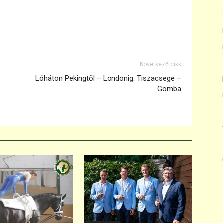
Következő cikk
Lóháton Pekingtől – Londonig: Tiszacsege –
Gomba