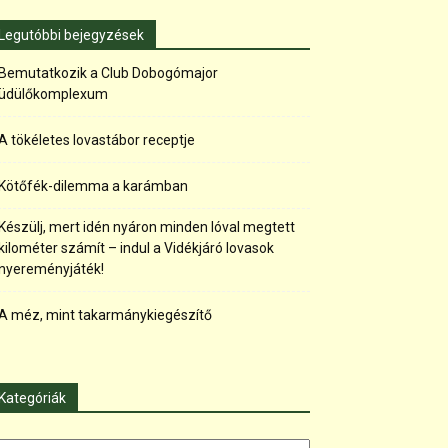
Legutóbbi bejegyzések
Bemutatkozik a Club Dobogómajor
üdülőkomplexum
A tökéletes lovastábor receptje
Kötőfék-dilemma a karámban
Készülj, mert idén nyáron minden lóval megtett
kilométer számít – indul a Vidékjáró lovasok
nyereményjáték!
A méz, mint takarmánykiegészítő
Kategóriák
tegóriák