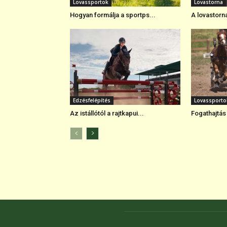
Lovassportok
Lovastorna
Hogyan formálja a sportps...
A lovastorna
Edzésfelépítés
Lovassporto
Az istállótól a rajtkapui...
Fogathajtás