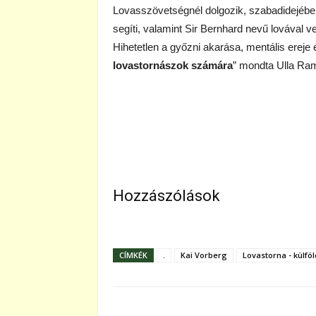
Lovasszövetségnél dolgozik, szabadidejében
segíti, valamint Sir Bernhard nevű lovával 
Hihetetlen a győzni akarása, mentális ereje
lovastornászok számára
” mondta Ulla Ram
Hozzászólások
CÍMKÉK
.
Kai Vorberg
Lovastorna - külföl