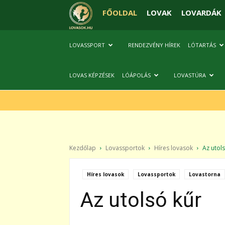
FŐOLDAL
LOVAK
LOVARDÁK
LOVASSPORT
RENDEZVÉNY HÍREK
LÓTARTÁS
LOVAS KÉPZÉSEK
LÓÁPOLÁS
LOVASTÚRA
Kezdőlap
Lovassportok
Híres lovasok
Az utols
Híres lovasok
Lovassportok
Lovastorna
Az utolsó kűr