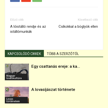
Előző cikk
Következő cikk
A lóistálló rendje és az
Csíkokkal a böglyök ellen
istállómunkák
KAPCSOLÓDÓ CIKKEK
TÖBB A SZERZŐTŐL
Egy csattanás ereje: a ka...
Magyar
lovaskultúra
A lovasíjászat története
Lovas
történelem