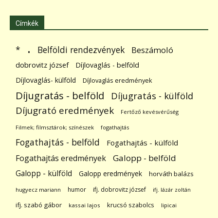
Címkék
.
Belföldi rendezvények
*
Beszámoló
dobrovitz józsef
Díjlovaglás - belföld
Díjlovaglás- külföld
Díjlovaglás eredmények
Díjugratás - belföld
Díjugratás - külföld
Díjugrató eredmények
Fertőző kevésvérűség
Filmek; filmsztárok; színészek
fogathajtás
Fogathajtás - belföld
Fogathajtás - külföld
Galopp - belföld
Fogathajtás eredmények
Galopp - külföld
Galopp eredmények
horváth balázs
humor
ifj. dobrovitz józsef
hugyecz mariann
ifj. lázár zoltán
ifj. szabó gábor
krucsó szabolcs
kassai lajos
lipicai