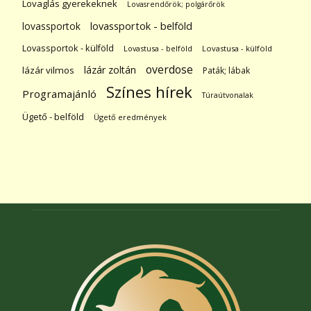
Lovaglás gyerekeknek
Lovasrendőrök; polgárőrök
lovassportok
lovassportok - belföld
Lovassportok - külföld
Lovastusa - belföld
Lovastusa - külföld
overdose
lázár zoltán
lázár vilmos
Paták; lábak
Színes hírek
Programajánló
Túraútvonalak
Ügető - belföld
Ügető eredmények