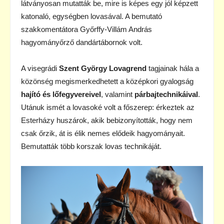
látványosan mutatták be, mire is képes egy jól képzett
katonaló, egységben lovasával. A bemutató
szakkomentátora Győrffy-Villám András
hagyományőrző dandártábornok volt.
A visegrádi
Szent György Lovagrend
tagjainak hála a
közönség megismerkedhetett a középkori gyalogság
hajító és lőfegyvereivel
, valamint
párbajtechnikáival
.
Utánuk ismét a lovasoké volt a főszerep: érkeztek az
Esterházy huszárok, akik bebizonyították, hogy nem
csak őrzik, át is élik nemes elődeik hagyományait.
Bemutatták több korszak lovas technikáját.