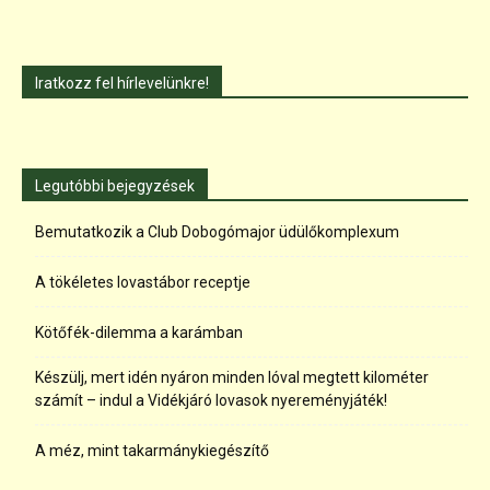
Iratkozz fel hírlevelünkre!
Legutóbbi bejegyzések
Bemutatkozik a Club Dobogómajor üdülőkomplexum
A tökéletes lovastábor receptje
Kötőfék-dilemma a karámban
Készülj, mert idén nyáron minden lóval megtett kilométer
számít – indul a Vidékjáró lovasok nyereményjáték!
A méz, mint takarmánykiegészítő