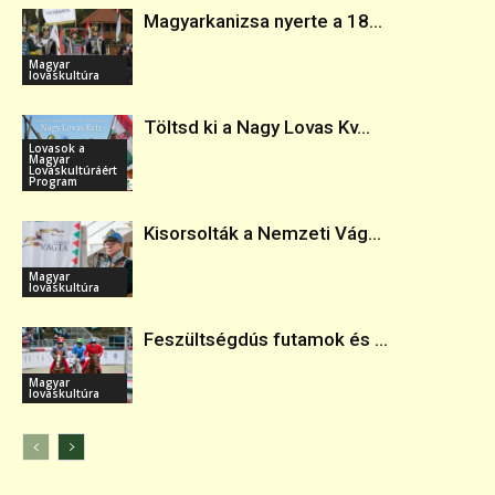
Magyarkanizsa nyerte a 18...
Magyar
lovaskultúra
Töltsd ki a Nagy Lovas Kv...
Lovasok a
Magyar
Lovaskultúráért
Program
Kisorsolták a Nemzeti Vág...
Magyar
lovaskultúra
Feszültségdús futamok és ...
Magyar
lovaskultúra