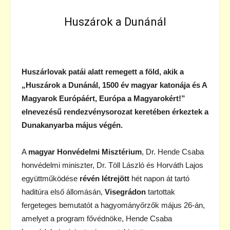
Huszárok a Dunánál
Huszárlovak patái alatt remegett a föld, akik a
„Huszárok a Dunánál, 1500 év magyar katonája és A
Magyarok Európáért, Európa a Magyarokért!”
elnevezésű rendezvénysorozat keretében érkeztek a
Dunakanyarba május végén.
A
magyar Honvédelmi Misztérium
, Dr. Hende Csaba
honvédelmi miniszter, Dr. Töll László és Horváth Lajos
együttműködése
révén létrejött
hét napon át tartó
haditúra első állomásán,
Visegrádon
tartottak
fergeteges bemutatót a hagyományőrzők május 26-án,
amelyet a program fővédnöke, Hende Csaba