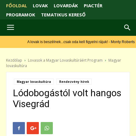
FŐOLDAL
LOVAK
LOVARDÁK
PIACTÉR
PROGRAMOK
TEMATIKUS KERESŐ
A lovak is beszélnek...csak oda kell figyelni rájuk! - Monty Roberts
Kezdőlap
Lovasok a Magyar Lovaskultúráért Program
Magyar
lovaskultúra
Magyar lovaskultúra
Rendezvény hírek
Lódobogástól volt hangos
Visegrád