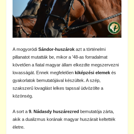
A mogyoródi
Sándor-huszárok
azt a történelmi
pillanatot mutatták be, mikor a ’48-as forradalmat
követően a fiatal magyar állam elkezdte megszervezni
lovasságát. Ennek megfelelően
kiképzési elemek
és
gyakorlatok bemutatójával készültek. A szép,
szakszerű lovaglást lelkes tapssal üdvözölte a
közönség.
A sort a
9. Nádasdy huszárezred
bemutatója zárta,
akik a dualizmus korának magyar huszárait keltették
életre.