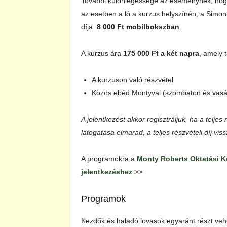
További különlegessége az eseménynek, ho
az esetben a ló a kurzus helyszínén, a Simo
díja
8 000 Ft mobilbokszban
.
A kurzus ára
175 000 Ft a két napra
, amely 
A kurzuson való részvétel
Közös ebéd Montyval (szombaton és vasá
A jelentkezést akkor regisztráljuk, ha a teljes
látogatása elmarad, a teljes részvételi díj vis
A programokra a
Monty Roberts Oktatási 
jelentkezéshez
>>
Programok
Kezdők és haladó lovasok egyaránt részt ve