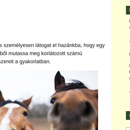
ts személyesen látogat el hazánkba, hogy egy
elből mutassa meg korlátozott számú
ereit a gyakorlatban.
Ka