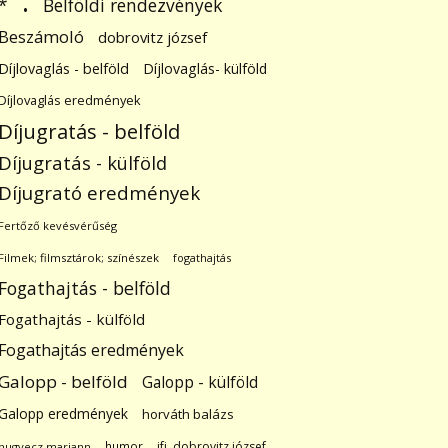
.
Belföldi rendezvények
*
Beszámoló
dobrovitz józsef
Díjlovaglás - belföld
Díjlovaglás- külföld
Díjlovaglás eredmények
Díjugratás - belföld
Díjugratás - külföld
Díjugrató eredmények
Fertőző kevésvérűség
Filmek; filmsztárok; színészek
fogathajtás
Fogathajtás - belföld
Fogathajtás - külföld
Fogathajtás eredmények
Galopp - belföld
Galopp - külföld
Galopp eredmények
horváth balázs
humor
ifj. dobrovitz józsef
hugyecz mariann