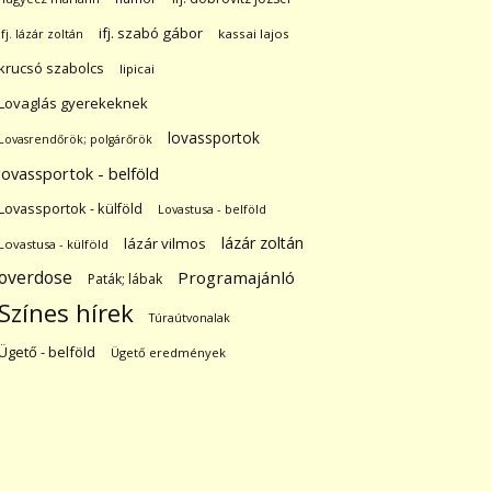
ifj. szabó gábor
ifj. lázár zoltán
kassai lajos
krucsó szabolcs
lipicai
Lovaglás gyerekeknek
lovassportok
Lovasrendőrök; polgárőrök
lovassportok - belföld
Lovassportok - külföld
Lovastusa - belföld
lázár zoltán
lázár vilmos
Lovastusa - külföld
overdose
Programajánló
Paták; lábak
Színes hírek
Túraútvonalak
Ügető - belföld
Ügető eredmények