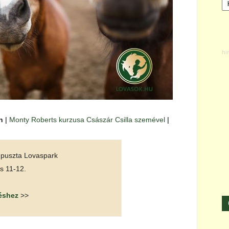
n
|
Monty Roberts kurzusa Császár Csilla szemével
|
npuszta Lovaspark
is 11-12.
éshez
>>