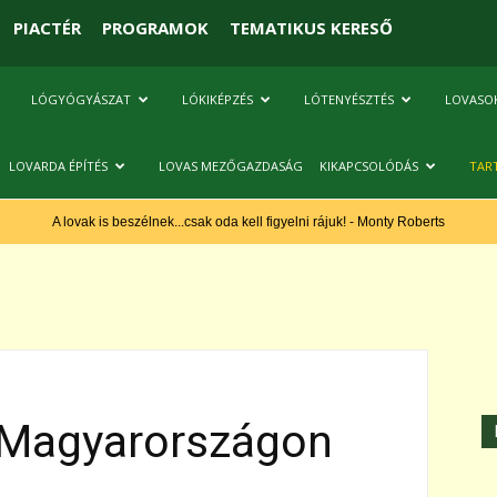
PIACTÉR
PROGRAMOK
TEMATIKUS KERESŐ
LÓGYÓGYÁSZAT
LÓKIKÉPZÉS
LÓTENYÉSZTÉS
LOVASO
LOVARDA ÉPÍTÉS
LOVAS MEZŐGAZDASÁG
KIKAPCSOLÓDÁS
TAR
A lovak is beszélnek...csak oda kell figyelni rájuk! - Monty Roberts
 Magyarországon