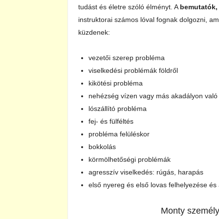
tudást és életre szóló élményt. A
bemutatók,
instruktorai számos lóval fognak dolgozni, a
küzdenek:
vezetői szerep probléma
viselkedési problémák földről
kikötési probléma
nehézség vízen vagy más akadályon való 
lószállító probléma
fej- és fülféltés
probléma felüléskor
bokkolás
körmölhetőségi problémák
agresszív viselkedés: rúgás, harapás
első nyereg és első lovas felhelyezése és 
Monty személy