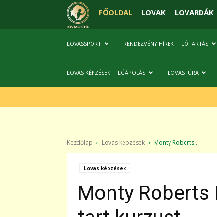
FŐOLDAL
LOVAK
LOVARDÁK
LOVASSPORT
RENDEZVÉNY HÍREK
LÓTARTÁS
LOVAS KÉPZÉSEK
LÓÁPOLÁS
LOVASTÚRA
Kezdőlap
Lovas képzések
Monty Roberts...
Lovas képzések
Monty Roberts