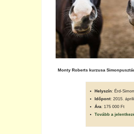
Monty Roberts kurzusa Simonpusztá
Helyszín
: Érd-Simo
Időpont
: 2015. ápril
Ára
: 175 000 Ft
Tovább a jelentkez