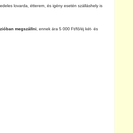
 fedeles lovarda, étterem, és igény esetén szálláshely is
zióban megszállni
, ennek ára 5 000 Ft/fő/éj két- és