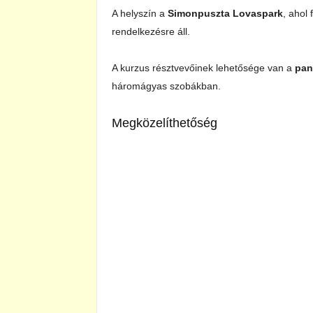
A helyszín a
Simonpuszta Lovaspark
, ahol
rendelkezésre áll.
A kurzus résztvevőinek lehetősége van a
pan
háromágyas szobákban.
Megközelíthetőség