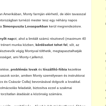
ban Amerikában, Monty farmján elérhető, de idén tavasszal
metországban turnézó mester tesz egy néhány napos
 a
Simonpuszta Lovasparkban
kerül megrendezésre.
nyílt nap
ot, ahol a limitált számú résztvevő (maximum 40
s trénert munka közben,
kérdéseket tehet fel
, sőt, az
 résztvevők végig Montyval tölthetik, megtapasztalhatják
ességet, ami Monty-t jellemzi.
ltetése,
problémás lovak
és
lószállító-fóbia
kezelése
akaszok során, amiken Monty személyesen és instruktorai
cs és Császár Csilla) bevonásával dolgozik a lovakkal.
 tolmácsolás feladatát, biztosítva ezzel a szakmai
 torzítatlan átadását a közönség számára.