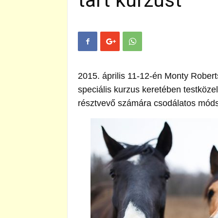
tart kurzust
2015. április 11-12-én Monty Rober
speciális kurzus keretében testköz
résztvevő számára csodálatos módsz