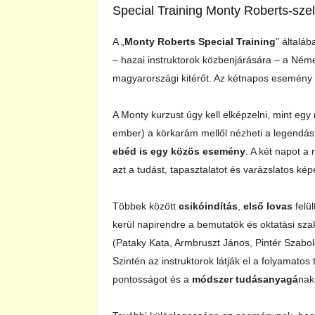
Special Training Monty Roberts-szel
A „
Monty Roberts Special Training
” általá
– hazai instruktorok közbenjárására – a Né
magyarországi kitérőt. Az kétnapos esemény
A Monty kurzust úgy kell elképzelni, mint egy
ember) a körkarám mellől nézheti a legendá
ebéd is egy közös esemény
. A két napot a
azt a tudást, tapasztalatot és varázslatos kép
Többek között
csikóindítás
,
első lovas
felü
kerül napirendre a bemutatók és oktatási sz
(Pataky Kata, Armbruszt János, Pintér Szabol
Szintén az instruktorok látják el a folyamatos
pontosságot és a
módszer tudásanyagá
nak