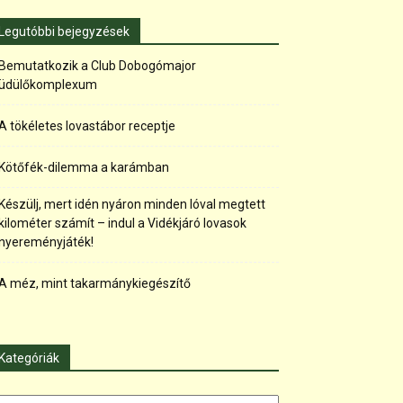
Legutóbbi bejegyzések
Bemutatkozik a Club Dobogómajor
üdülőkomplexum
A tökéletes lovastábor receptje
Kötőfék-dilemma a karámban
Készülj, mert idén nyáron minden lóval megtett
kilométer számít – indul a Vidékjáró lovasok
nyereményjáték!
A méz, mint takarmánykiegészítő
Kategóriák
tegóriák