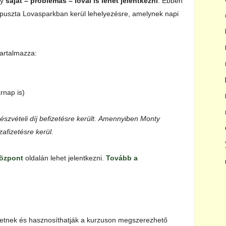
gy
saját – problémás – lóval is lehet jelentkezni
. Ebben
npuszta Lovasparkban kerül lehelyezésre, amelynek napi
tartalmazza:
rnap is)
 részvételi díj befizetésre került. Amennyiben Monty
szafizetésre kerül.
Központ
oldalán lehet jelentkezni.
Tovább a
hetnek és hasznosíthatják a kurzuson megszerezhető