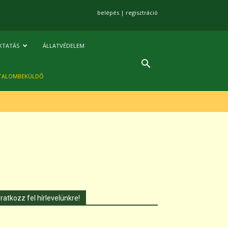
belépés
|
regisztráció
KTATÁS
ÁLLATVÉDELEM
TALOMBEKÜLDŐ
Iratkozz fel hírlevelünkre!