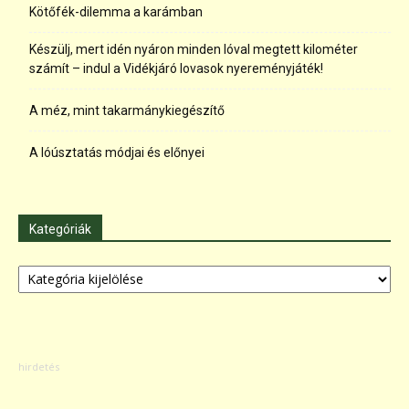
Kötőfék-dilemma a karámban
Készülj, mert idén nyáron minden lóval megtett kilométer
számít – indul a Vidékjáró lovasok nyereményjáték!
A méz, mint takarmánykiegészítő
A lóúsztatás módjai és előnyei
Kategóriák
Kategóriák