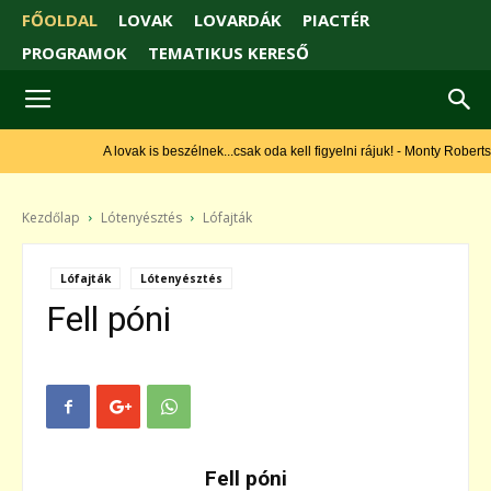
FŐOLDAL
LOVAK
LOVARDÁK
PIACTÉR
PROGRAMOK
TEMATIKUS KERESŐ
A lovak is beszélnek...csak oda kell figyelni rájuk! - Monty Roberts
Kezdőlap
Lótenyésztés
Lófajták
Lófajták
Lótenyésztés
Fell póni
Fell póni