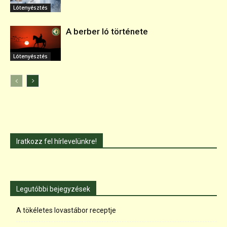
Lótenyésztés
A berber ló története
Lótenyésztés
Iratkozz fel hírlevelünkre!
Legutóbbi bejegyzések
A tökéletes lovastábor receptje