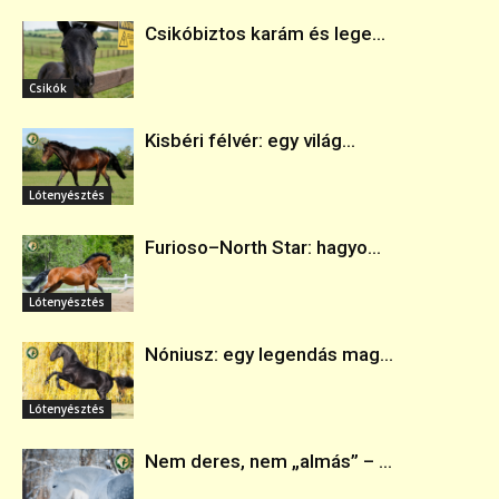
Csikóbiztos karám és lege...
Csikók
Kisbéri félvér: egy világ...
Lótenyésztés
Furioso–North Star: hagyo...
Lótenyésztés
Nóniusz: egy legendás mag...
Lótenyésztés
Nem deres, nem „almás” – ...