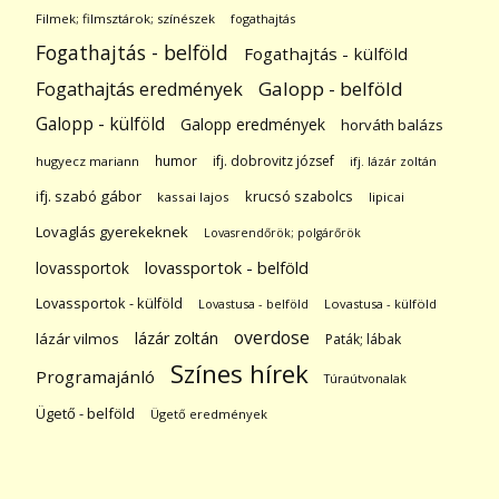
Filmek; filmsztárok; színészek
fogathajtás
Fogathajtás - belföld
Fogathajtás - külföld
Galopp - belföld
Fogathajtás eredmények
Galopp - külföld
Galopp eredmények
horváth balázs
humor
ifj. dobrovitz józsef
hugyecz mariann
ifj. lázár zoltán
ifj. szabó gábor
krucsó szabolcs
kassai lajos
lipicai
Lovaglás gyerekeknek
Lovasrendőrök; polgárőrök
lovassportok
lovassportok - belföld
Lovassportok - külföld
Lovastusa - belföld
Lovastusa - külföld
overdose
lázár zoltán
lázár vilmos
Paták; lábak
Színes hírek
Programajánló
Túraútvonalak
Ügető - belföld
Ügető eredmények