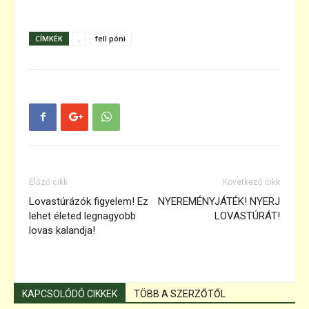
CÍMKÉK
.
fell póni
Előző cikk
Következő cikk
Lovastúrázók figyelem! Ez
NYEREMÉNYJÁTÉK! NYERJ
lehet életed legnagyobb
LOVASTÚRÁT!
lovas kalandja!
KAPCSOLÓDÓ CIKKEK
TÖBB A SZERZŐTŐL