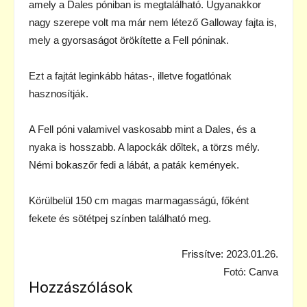
amely a Dales póniban is megtalálható. Ugyanakkor
nagy szerepe volt ma már nem létező Galloway fajta is,
mely a gyorsaságot örökítette a Fell póninak.
Ezt a fajtát leginkább hátas-, illetve fogatlónak
hasznosítják.
A Fell póni valamivel vaskosabb mint a Dales, és a
nyaka is hosszabb. A lapockák dőltek, a törzs mély.
Némi bokaszőr fedi a lábát, a paták kemények.
Körülbelül 150 cm magas marmagasságú, főként
fekete és sötétpej színben található meg.
Frissítve: 2023.01.26.
Fotó: Canva
Hozzászólások