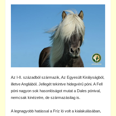
Az I-II. századból származik, Az Egyesült Királyságból,
illetve Angliából. Jellegét tekintve hidegvérű póni. A Fell
póni nagyon sok hasonlóságot mutat a Dales pónival,
nemcsak kinézetre, de származásilag is.
A legnagyobb hatással a Fríz ló volt a kialakulásában,