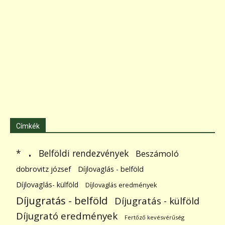
Címkék
.
Belföldi rendezvények
*
Beszámoló
dobrovitz józsef
Díjlovaglás - belföld
Díjlovaglás- külföld
Díjlovaglás eredmények
Díjugratás - belföld
Díjugratás - külföld
Díjugrató eredmények
Fertőző kevésvérűség