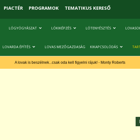
PIACTÉR
PROGRAMOK
TEMATIKUS KERESŐ
LÓGYÓGYÁSZAT
LÓKIKÉPZÉS
LÓTENYÉSZTÉS
LOVASO
LOVARDA ÉPÍTÉS
LOVAS MEZŐGAZDASÁG
KIKAPCSOLÓDÁS
TAR
A lovak is beszélnek...csak oda kell figyelni rájuk! - Monty Roberts