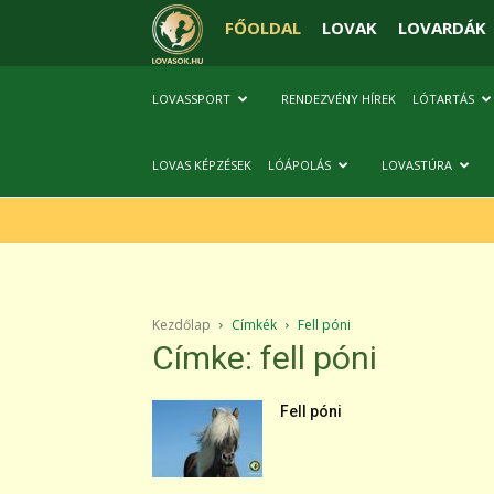
FŐOLDAL
LOVAK
LOVARDÁK
LOVASSPORT
RENDEZVÉNY HÍREK
LÓTARTÁS
LOVAS KÉPZÉSEK
LÓÁPOLÁS
LOVASTÚRA
Kezdőlap
Címkék
Fell póni
Címke: fell póni
Fell póni