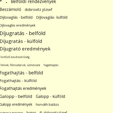
.
Belföldi rendezvények
*
Beszámoló
dobrovitz józsef
Díjlovaglás - belföld
Díjlovaglás- külföld
Díjlovaglás eredmények
Díjugratás - belföld
Díjugratás - külföld
Díjugrató eredmények
Fertőző kevésvérűség
Filmek; filmsztárok; színészek
fogathajtás
Fogathajtás - belföld
Fogathajtás - külföld
Fogathajtás eredmények
Galopp - belföld
Galopp - külföld
Galopp eredmények
horváth balázs
humor
ifj. dobrovitz józsef
hugyecz mariann