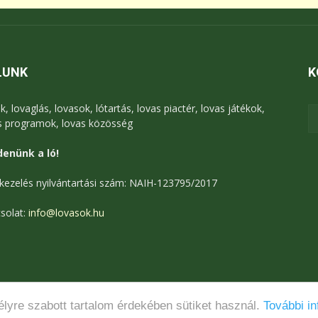
LUNK
K
k, lovaglás, lovasok, lótartás, lovas piactér, lovas játékok,
s programok, lovas közösség
enünk a ló!
kezelés nyilvántartási szám: NAIH-123795/2017
solat:
info@lovasok.hu
lyre szabott tartalom érdekében sütiket használ.
További in
Médiaajánlat
Adatkezelési tájékoztató