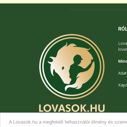
RÓ
Lova
lova
Mind
Adat
Kapc
A Lovasok.hu a megfelelő felhasználói élmény és szemé
© Lovasok.hu