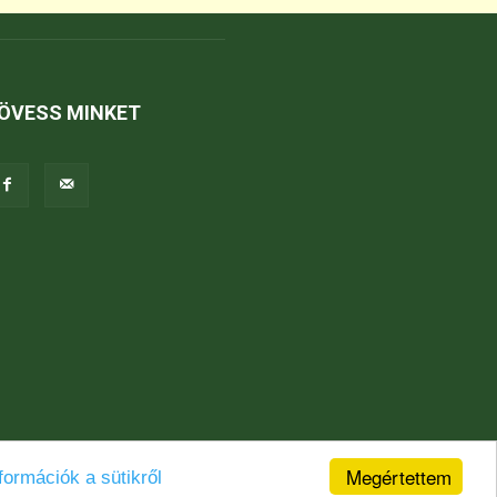
ÖVESS MINKET
Megértettem
formációk a sütikről
Jogi nyilatkozat
Karrier
Kapcsolat