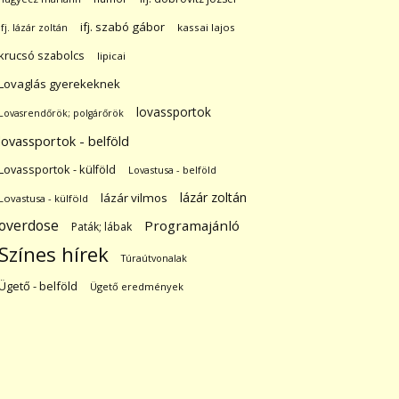
ifj. szabó gábor
ifj. lázár zoltán
kassai lajos
krucsó szabolcs
lipicai
Lovaglás gyerekeknek
lovassportok
Lovasrendőrök; polgárőrök
lovassportok - belföld
Lovassportok - külföld
Lovastusa - belföld
lázár zoltán
lázár vilmos
Lovastusa - külföld
overdose
Programajánló
Paták; lábak
Színes hírek
Túraútvonalak
Ügető - belföld
Ügető eredmények