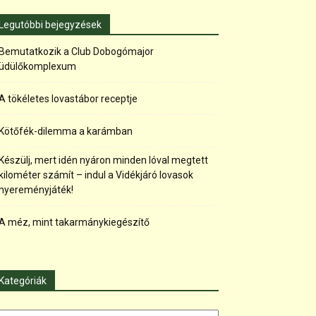
Legutóbbi bejegyzések
Bemutatkozik a Club Dobogómajor
üdülőkomplexum
A tökéletes lovastábor receptje
Kötőfék-dilemma a karámban
Készülj, mert idén nyáron minden lóval megtett
kilométer számít – indul a Vidékjáró lovasok
nyereményjáték!
A méz, mint takarmánykiegészítő
Kategóriák
tegóriák