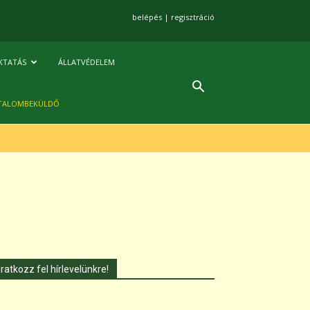
belépés
|
regisztráció
KTATÁS
ÁLLATVÉDELEM
TALOMBEKÜLDŐ
Iratkozz fel hírlevelünkre!