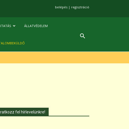
belépés
|
regisztráció
KTATÁS
ÁLLATVÉDELEM
TALOMBEKÜLDŐ
Iratkozz fel hírlevelünkre!