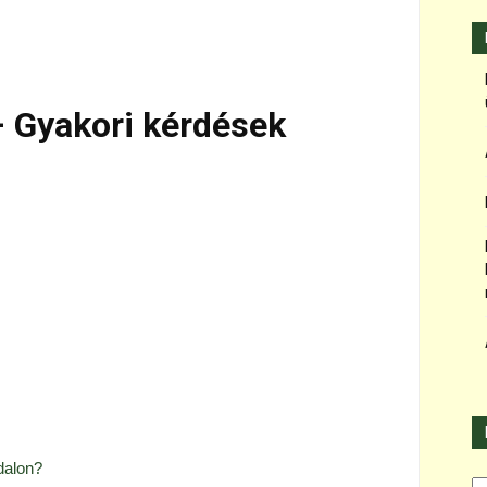
– Gyakori kérdések
dalon?
Ka