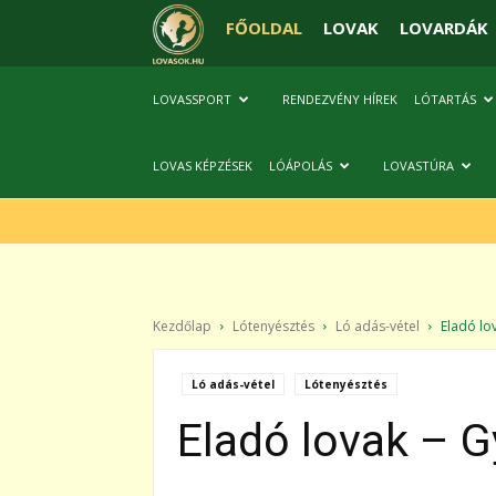
FŐOLDAL
LOVAK
LOVARDÁK
LOVASSPORT
RENDEZVÉNY HÍREK
LÓTARTÁS
LOVAS KÉPZÉSEK
LÓÁPOLÁS
LOVASTÚRA
Kezdőlap
Lótenyésztés
Ló adás-vétel
Eladó lov
Ló adás-vétel
Lótenyésztés
Eladó lovak – G