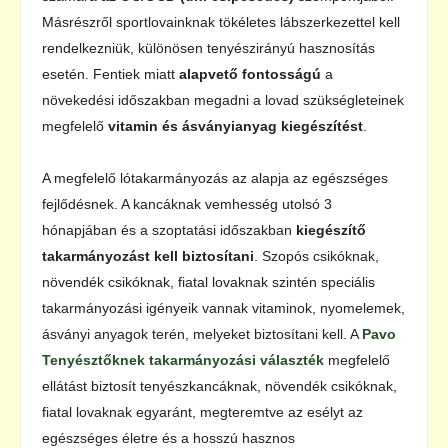
Másrészről sportlovainknak tökéletes lábszerkezettel kell
rendelkezniük, különösen tenyészirányú hasznosítás
esetén. Fentiek miatt
alapvető fontosságú
a
növekedési időszakban megadni a lovad szükségleteinek
megfelelő
vitamin és ásványianyag kiegészítést
.
A megfelelő lótakarmányozás az alapja az egészséges
fejlődésnek. A kancáknak vemhesség utolsó 3
hónapjában és a szoptatási időszakban
kiegészítő
takarmányozást kell biztosítani
. Szopós csikóknak,
növendék csikóknak, fiatal lovaknak szintén speciális
takarmányozási igényeik vannak vitaminok, nyomelemek,
ásványi anyagok terén, melyeket biztosítani kell. A
Pavo
Tenyésztőknek takarmányozási választék
megfelelő
ellátást biztosít tenyészkancáknak, növendék csikóknak,
fiatal lovaknak egyaránt, megteremtve az esélyt az
egészséges életre és a hosszú hasznos