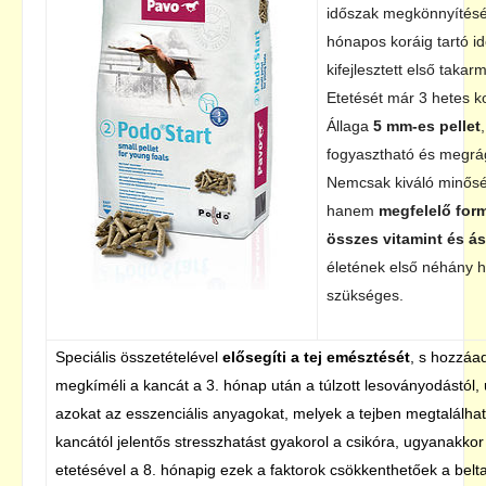
időszak megkönnyítéséé
hónapos koráig tartó i
kifejlesztett első taka
Etetését már 3 hetes ko
Állaga
5 mm-es pellet
fogyasztható és megrág
Nemcsak kiváló minősé
hanem
megfelelő for
összes vitamint és á
életének első néhány 
szükséges.
Speciális összetételével
elősegíti a tej emésztését
, s hozzáad
megkíméli a kancát a 3. hónap után a túlzott lesoványodástól
azokat az esszenciális anyagokat, melyek a tejben megtalálhat
kancától jelentős stresszhatást gyakorol a csikóra, ugyanakko
etetésével a 8. hónapig ezek a faktorok csökkenthetőek a belta