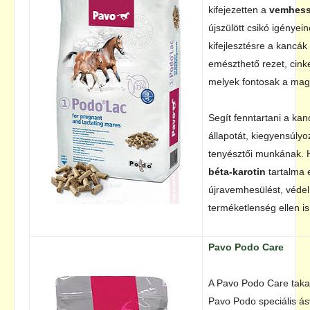
kifejezetten a
vemhess
újszülött csikó igényei
kifejlesztésre a kancá
emészthető rezet, cink
melyek fontosak a mag
Segít fenntartani a kanc
állapotát, kiegyensúlyoz
tenyésztői munkának.
béta-karotin
tartalma e
újravemhesülést, védel
terméketlenség ellen is
Pavo Podo Care
A Pavo Podo Care takar
Pavo Podo speciális ás