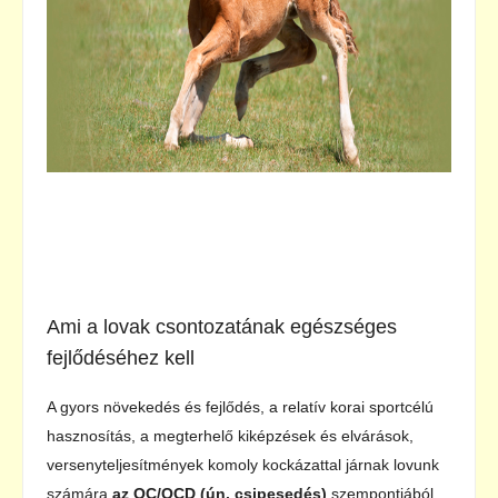
Ami a lovak csontozatának egészséges
fejlődéséhez kell
A gyors növekedés és fejlődés, a relatív korai sportcélú
hasznosítás, a megterhelő kiképzések és elvárások,
versenyteljesítmények komoly kockázattal járnak lovunk
számára
az OC/OCD (ún. csipesedés)
szempontjából.