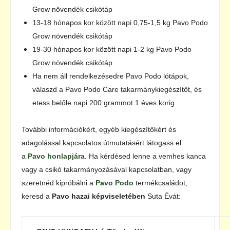
Grow növendék csikótáp
13-18 hónapos kor között napi 0,75-1,5 kg Pavo Podo
Grow növendék csikótáp
19-30 hónapos kor között napi 1-2 kg Pavo Podo
Grow növendék csikótáp
Ha nem áll rendelkezésedre Pavo Podo lótápok,
válaszd a Pavo Podo Care takarmánykiegészítőt, és
etess belőle napi 200 grammot 1 éves korig
További információkért, egyéb kiegészítőkért és
adagolással kapcsolatos útmutatásért látogass el
a
Pavo honlapjára
. Ha kérdésed lenne a vemhes kanca
vagy a csikó takarmányozásával kapcsolatban, vagy
szeretnéd kipróbálni a
Pavo Podo
termékcsaládot,
keresd a
Pavo hazai képviseletében
Suta Évát: