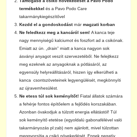
Támogasd a csikó növekedését a Pavo Podo
termékekkel
és a Pavo Podo Care
takarmánykiegészítővel
Kezdd el a gondoskodást
már
magzati korban
Ne feledkezz meg a kancáról sem!
A kanca teje
nagy mennyiségű kalciumot és foszfort ad a csikónak.
Emiatt az ún. „drain” miatt a kanca nagyon sok
ásványi anyagot veszít szervezetéből. Ne felejtkezz
meg ezeknek az anyagoknak a pótlásáról, az
egyensúly helyreállításáról, hiszen így elkerülheti a
kanca csontszöveteinek legyengülését, megkönnyíti
az újravemhesülést.
Ne etess túl sok keményítőt!
Fiatal állatok számára
a fehérje fontos építőelem a fejlődés korszakában.
Azonban óvakodjuk a túlzott energia ellátástól! Túl
sok keményítő etetése (egyoldalú gabonafélével való
takarmányozás pl:zab) nem ajánlott, mivel túlzottan
meggyorsítja a csikó növekedését. Ennek negatív