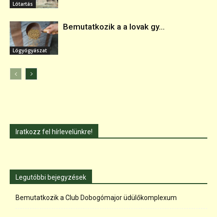
Lótartás
Bemutatkozik a a lovak gy...
Lógyógyászat
Iratkozz fel hírlevelünkre!
Legutóbbi bejegyzések
Bemutatkozik a Club Dobogómajor üdülőkomplexum