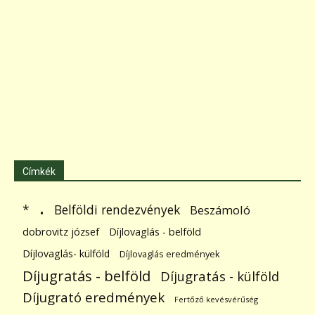
Címkék
.
Belföldi rendezvények
*
Beszámoló
dobrovitz józsef
Díjlovaglás - belföld
Díjlovaglás- külföld
Díjlovaglás eredmények
Díjugratás - belföld
Díjugratás - külföld
Díjugrató eredmények
Fertőző kevésvérűség