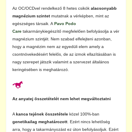
Az OC/OCDvel rendelkező 8 hetes csikók
alacsonyabb
magnézium szintet
mutatnak a vérképben, mint az
egészséges társaik. A
Pavo Podo
Care
takarmánykiegészítő megfelelően befolyásolja a vér
magnézium szintjét. Nem szabad elfelejteni azonban,
hogy a magnézim nem az egyedüli elem amely a
csontnövekedésért felelős, de az izmok ellazításában is
nagy szerepet játszik valamint a szervezet általános
keringésében is meghatározó.
Az anyatej összetételét nem lehet megváltoztatni
A
kanca tejének összetétele
közel 100%-ban
genetikailag meghatározott
. Ezért nincs lehetőség
arra, hogy a takarmányozást ez úton befolyásoljuk. Ezért