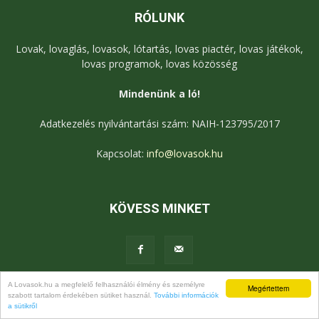
RÓLUNK
Lovak, lovaglás, lovasok, lótartás, lovas piactér, lovas játékok,
lovas programok, lovas közösség
Mindenünk a ló!
Adatkezelés nyilvántartási szám: NAIH-123795/2017
Kapcsolat:
info@lovasok.hu
KÖVESS MINKET
A Lovasok.hu a megfelelő felhasználói élmény és személyre
Megértettem
szabott tartalom érdekében sütiket használ.
További információk
Médiaajánlat
Adatkezelési tájékoztató
a sütikről