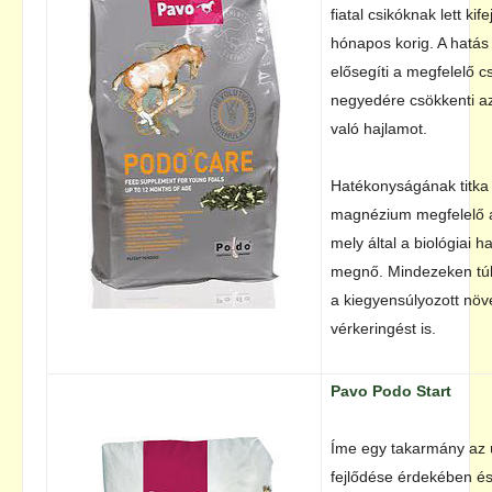
fiatal csikóknak lett kif
hónapos korig. A hatás
elősegíti a megfelelő cs
negyedére csökkenti a
való hajlamot.
Hatékonyságának titka 
magnézium megfelelő a
mely által a biológiai 
megnő. Mindezeken túl
a kiegyensúlyozott növe
vérkeringést is.
Pavo Podo Start
Íme egy takarmány az ú
fejlődése érdekében és 