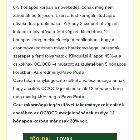
0-5 hónapos korban a növekedési zónák még nem
záródtak be teljesen. Ezért a test korrigálni tud apró
növekedési problémákat. A Study 2 csoporttal végzett
kutatás a folytatása a fent végzett kísérletnek 12
hónapos korig, melynek célja megállapítani, hogy a
csontnövekedésben milyen hatékonysággal játszanak
szerepet a fenti folyamatok. Kiindulási állapot: 45%-a a
csikóknak OC/OCD –t mutatott az ízületekben 5 hónapos
korukban. Az eredmény:
Pavo Podo
Care
takarmánykiegészítő nélkül a valószínűsége annak,
hogy a csikók OC/OCD jeleit mutatják 12 hónapos korig
még mindig 45%, míg a
Pavo Podo
Care
takarmánykiegészítővel takarmányozott csikók
esetében az OC/OCD megjelenésének esélye 12
hónapos korban már csak 30%
volt.