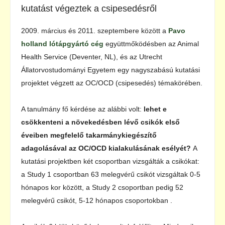
kutatást végeztek a csipesedésről
2009. március és 2011. szeptembere között a
Pavo
holland lótápgyártó cég
együttmőködésben az Animal
Health Service (Deventer, NL), és az Utrecht
Állatorvostudományi Egyetem egy nagyszabású kutatási
projektet végzett az OC/OCD (csipesedés) témakörében.
A tanulmány fő kérdése az alábbi volt:
lehet e
csökkenteni a növekedésben lévő csikók első
éveiben megfelelő takarmánykiegészítő
adagolásával az OC/OCD kialakulásának esélyét?
A
kutatási projektben két csoportban vizsgálták a csikókat:
a Study 1 csoportban 63 melegvérű csikót vizsgáltak 0-5
hónapos kor között, a Study 2 csoportban pedig 52
melegvérű csikót, 5-12 hónapos csoportokban .