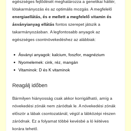
egészséges fejlődését meghatározza a genetikai háttér,
lótakarmányozás és az optimális mozgás. A megfelelő
energiaellátás, és e mellett a megfelelő vitamin és
ásványianyag ellátás
fontos szerepet játszik a
takarmányozásban. A legfontosabb anyagok az
egészséges csontnövekedéshez az alábbiak:
Ásványi anyagok: kalcium, foszfor, magnézium
Nyomelemek: cink, réz, mangán
Vitaminok: D és K vitaminok
Reagálj időben
Bármilyen hiányosság csak akkor korrigálható, amíg a
növekedési zónák nem záródtak le. A növekedési zónák
először a lábak csontozatánál, végül a lábközépi részen
záródnak. Ez a folyamat többé kevésbé a ló kétéves
korára tehető.