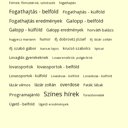
Filmek; filmsztárok; színészek
fogathajtás
Fogathajtás - belföld
Fogathajtás - külföld
Galopp - belföld
Fogathajtás eredmények
Galopp - külföld
Galopp eredmények
horváth balázs
humor
ifj. dobrovitz józsef
hugyecz mariann
ifj. lázár zoltán
ifj. szabó gábor
krucsó szabolcs
kassai lajos
lipicai
Lovaglás gyerekeknek
Lovasrendőrök; polgárőrök
lovassportok
lovassportok - belföld
Lovassportok - külföld
Lovastusa - belföld
Lovastusa - külföld
overdose
lázár zoltán
lázár vilmos
Paták; lábak
Színes hírek
Programajánló
Túraútvonalak
Ügető - belföld
Ügető eredmények