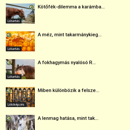
Kötőfék-dilemma a karámba...
Lótartás
A méz, mint takarmánykieg...
Lótartás
A fokhagymás nyalósó R...
Lótartás
Miben különbözik a felsze...
Lókiképzés
A lenmag hatása, mint tak...