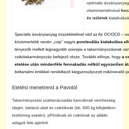
optimális ásványianyag 
vitamintartalmával
hoz
és izületek
kialakulás
Speciális ásványianyag összetételével véd az Az OC/OCD – o
közismertebb nevén „csip” vagyis
porcleválás kialakulása el
tényezők mellett legnagyobb szerepe a takarmányozásnak va
csikótakarmányozás befejező része. További előnye, hogy
a c
etetése után mindenféle fennakadás nélkül egyszerűen átá
beltartalmi értékkel rendelkező kiegyensúlyozott csikónevelő pe
Etetési menetrend a Pavotól
Takarmányozási szaktanácsadás kancáknak vemhesség
idején, laktáció alatt és csikóiknak (kb. 600 kg kifejlettkori
testtömeg esetén), pPóniknak és csikóinak az alábbi
adagok fele ajánlott: