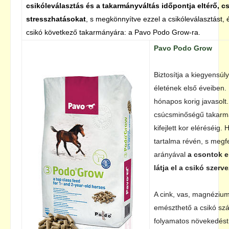
csikóleválasztás és a takarmányváltás időpontja eltérő, cs
stresszhatásokat
, s megkönnyítve ezzel a csikóleválasztást, é
csikó következő takarmányára: a Pavo Podo Grow-ra.
Pavo Podo Grow
Biztosítja a kiegyensúl
életének első éveiben.
hónapos korig javasol
csúcsminőségű takarmán
kifejlett kor eléréséi
tartalma révén, s megfe
arányával
a csontok e
látja el a csikó szerv
A cink, vas, magnézium 
emészthető a csikó szá
folyamatos növekedést