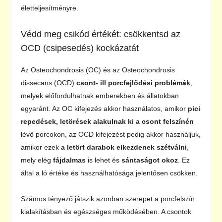
életteljesítményre.
Védd meg csikód értékét: csökkentsd az
OCD (csipesedés) kockázatát
Az Osteochondrosis (OC) és az Osteochondrosis
dissecans (OCD)
csont- ill porcfejlődési problémák
,
melyek előfordulhatnak emberekben és állatokban
egyaránt. Az OC kifejezés akkor használatos, amikor
pici
repedések, letörések alakulnak ki a csont felszínén
lévő porcokon, az OCD kifejezést pedig akkor használjuk,
amikor ezek
a letört darabok elkezdenek szétválni
,
mely elég
fájdalmas
is lehet és
sántaságot okoz
. Ez
által a ló értéke és használhatósága jelentősen csökken.
Számos tényező játszik azonban szerepet a porcfelszín
kialakításban és egészséges működésében. A csontok