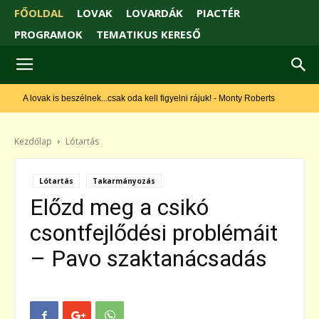
FŐOLDAL
LOVAK
LOVARDÁK
PIACTÉR
PROGRAMOK
TEMATIKUS KERESŐ
 lovak is beszélnek...csak oda kell figyelni rájuk! - Monty Roberts
Kezdőlap
Lótartás
Lótartás
Takarmányozás
Előzd meg a csikó
csontfejlődési problémáit
– Pavo szaktanácsadás