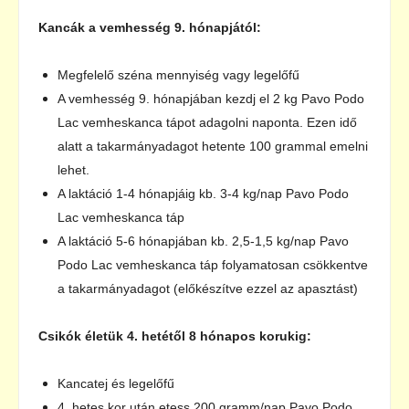
Kancák a vemhesség 9. hónapjától:
Megfelelő széna mennyiség vagy legelőfű
A vemhesség 9. hónapjában kezdj el 2 kg Pavo Podo
Lac vemheskanca tápot adagolni naponta. Ezen idő
alatt a takarmányadagot hetente 100 grammal emelni
lehet.
A laktáció 1-4 hónapjáig kb. 3-4 kg/nap Pavo Podo
Lac vemheskanca táp
A laktáció 5-6 hónapjában kb. 2,5-1,5 kg/nap Pavo
Podo Lac vemheskanca táp folyamatosan csökkentve
a takarmányadagot (előkészítve ezzel az apasztást)
Csikók életük 4. hetétől 8 hónapos korukig:
Kancatej és legelőfű
4. hetes kor után etess 200 gramm/nap Pavo Podo