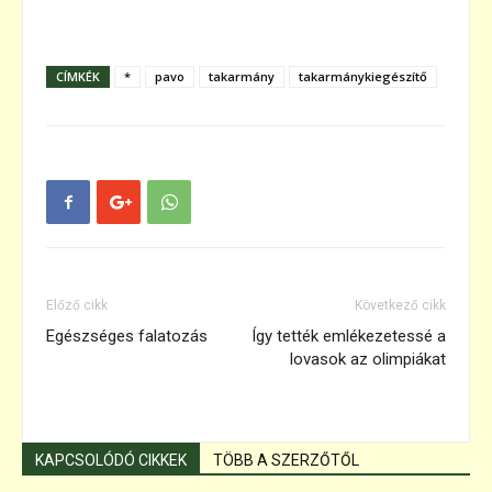
CÍMKÉK
*
pavo
takarmány
takarmánykiegészítő
Előző cikk
Következő cikk
Egészséges falatozás
Így tették emlékezetessé a
lovasok az olimpiákat
KAPCSOLÓDÓ CIKKEK
TÖBB A SZERZŐTŐL