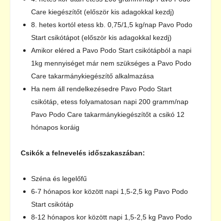
Care kiegészítőt (először kis adagokkal kezdj)
8. hetes kortól etess kb. 0,75/1,5 kg/nap Pavo Podo
Start csikótápot (először kis adagokkal kezdj)
Amikor eléred a Pavo Podo Start csikótápból a napi
1kg mennyiséget már nem szükséges a Pavo Podo
Care takarmánykiegészítő alkalmazása
Ha nem áll rendelkezésedre Pavo Podo Start
csikótáp, etess folyamatosan napi 200 gramm/nap
Pavo Podo Care takarmánykiegészítőt a csikó 12
hónapos koráig
Csikók a felnevelés időszakaszában:
Széna és legelőfű
6-7 hónapos kor között napi 1,5-2,5 kg Pavo Podo
Start csikótáp
8-12 hónapos kor között napi 1,5-2,5 kg Pavo Podo