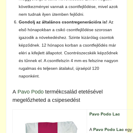
következményei vannak a csontfejlődése, mivel azok
nem tudnak ilyen ütemben fejlődni.
Gondolj az általános csontregenerációra is!
Az
első hónapokban a csikó csontfejlődése szorosan
igazodik a növekedéshez. Szinte kizárólag csontok
képződnek. 12 hónapos korban a csontfejlődés már
eléri a kifejlett állapotot. Csontrészecskék képződnek
és tűnnek el. A csontfelszín 4 mm-es felszíne nagyon
rugalmas és teljesen átalakul, újraépül 120
naponként.
A
Pavo Podo
termékcsalád etetésével
megelőzheted a csipesedést
Pavo Podo Lac
A
Pavo Podo Lac
egy 