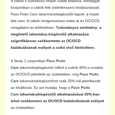
A csikók 6 különböző helyen voltak felállítva. Mindegyik
központban a csikók fele (véletlenszerű kiválasztással)
Pavo Podo Care takarmánykiegészítőt kapott, a másik
fele nem. A csikók röntgenezésen estek át és OC/OCD
vizsgálaton és értékelésen.
Tudományos eredmény: a
megfelelő takarmány-kiegészítő alkalmazása
szignifikánsan csökkentette az OC/OCD
kialakulásának esélyeit a csikó első életévében.
A Study 1 csoportban
Pavo Podo
Care
takarmánykiegészítő nélkül a csikók 45%-a mutatta
az OC/OCD jelenlétét az ízületekben, míg
Pavo Podo
Care
takarmánykiegészítővel csak 25%-nál jelentkezett
az elváltozás. Ez azt mutatja, hogy a
Pavo Podo
Care
takarmánykiegészítő alkalmazásával 20%-ban
lehet csökkenteni az OC/OCD kialakulásának esélyeit
az ízületekben.