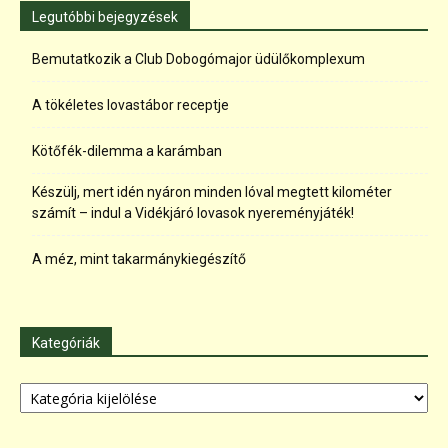
Legutóbbi bejegyzések
Bemutatkozik a Club Dobogómajor üdülőkomplexum
A tökéletes lovastábor receptje
Kötőfék-dilemma a karámban
Készülj, mert idén nyáron minden lóval megtett kilométer
számít – indul a Vidékjáró lovasok nyereményjáték!
A méz, mint takarmánykiegészítő
Kategóriák
Kategóriák