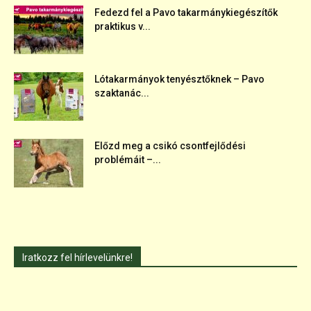
Fedezd fel a Pavo takarmánykiegészítők
praktikus v...
Lótakarmányok tenyésztőknek – Pavo
szaktanác...
Előzd meg a csikó csontfejlődési
problémáit –...
Iratkozz fel hírlevelünkre!