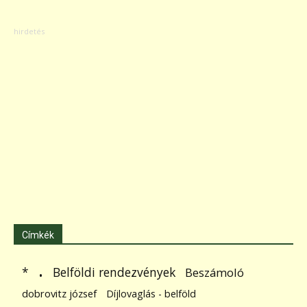
Címkék
.
Belföldi rendezvények
*
Beszámoló
dobrovitz józsef
Díjlovaglás - belföld