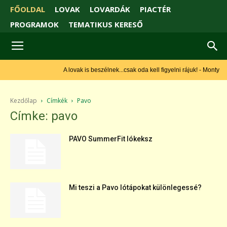
FŐOLDAL
LOVAK
LOVARDÁK
PIACTÉR
PROGRAMOK
TEMATIKUS KERESŐ
A lovak is beszélnek...csak oda kell figyelni rájuk! - Monty
Roberts
Kezdőlap
Címkék
Pavo
Címke: pavo
PAVO SummerFit lókeksz
Mi teszi a Pavo lótápokat különlegessé?