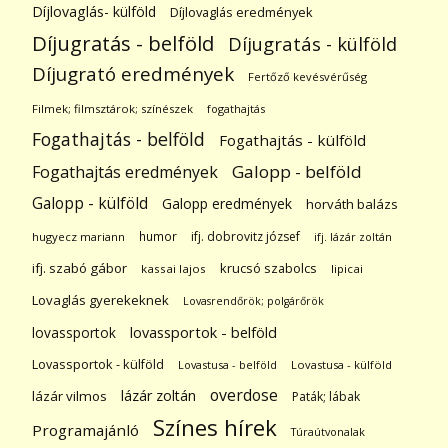
Díjlovaglás- külföld
Díjlovaglás eredmények
Díjugratás - belföld
Díjugratás - külföld
Díjugrató eredmények
Fertőző kevésvérűség
Filmek; filmsztárok; színészek
fogathajtás
Fogathajtás - belföld
Fogathajtás - külföld
Galopp - belföld
Fogathajtás eredmények
Galopp - külföld
Galopp eredmények
horváth balázs
humor
ifj. dobrovitz józsef
hugyecz mariann
ifj. lázár zoltán
ifj. szabó gábor
krucsó szabolcs
kassai lajos
lipicai
Lovaglás gyerekeknek
Lovasrendőrök; polgárőrök
lovassportok
lovassportok - belföld
Lovassportok - külföld
Lovastusa - belföld
Lovastusa - külföld
overdose
lázár zoltán
lázár vilmos
Paták; lábak
Színes hírek
Programajánló
Túraútvonalak