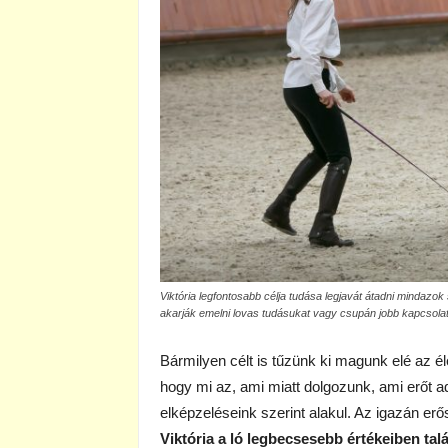
Viktória legfontosabb célja tudása legjavát átadni mindazo
akarják emelni lovas tudásukat vagy csupán jobb kapcsolato
Bármilyen célt is tűzünk ki magunk elé az él
hogy mi az, ami miatt dolgozunk, ami erőt
elképzeléseink szerint alakul. Az igazán erő
Viktória a ló legbecsesebb értékeiben talá