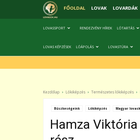
FŐOLDAL
LOVAK
LOVARDÁK
LOVASSPORT
RENDEZVÉNY HÍREK
LÓTARTÁS
LOVAS KÉPZÉSEK
LÓÁPOLÁS
LOVASTÚRA
Kezdőlap
Lókiképzés
Természetes lókiképzés
Büszkeségeink
Lókiképzés
Magyar lovask
Hamza Viktória