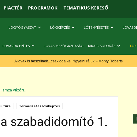
PIACTÉR
PROGRAMOK
TEMATIKUS KERESŐ
LÓGYÓGYÁSZAT
LÓKIKÉPZÉS
LÓTENYÉSZTÉS
LOVASO
LOVARDA ÉPÍTÉS
LOVAS MEZŐGAZDASÁG
KIKAPCSOLÓDÁS
TAR
A lovak is beszélnek...csak oda kell figyelni rájuk! - Monty Roberts
Hamza Viktóri...
ultúra
Természetes lókiképzés
 a szabadidomító 1.