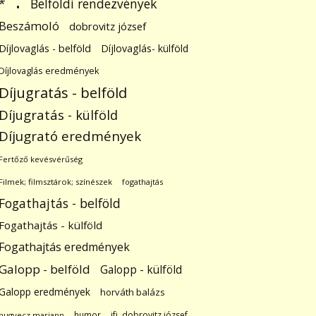
.
Belföldi rendezvények
*
Beszámoló
dobrovitz józsef
Díjlovaglás - belföld
Díjlovaglás- külföld
Díjlovaglás eredmények
Díjugratás - belföld
Díjugratás - külföld
Díjugrató eredmények
Fertőző kevésvérűség
Filmek; filmsztárok; színészek
fogathajtás
Fogathajtás - belföld
Fogathajtás - külföld
Fogathajtás eredmények
Galopp - belföld
Galopp - külföld
Galopp eredmények
horváth balázs
humor
ifj. dobrovitz józsef
hugyecz mariann