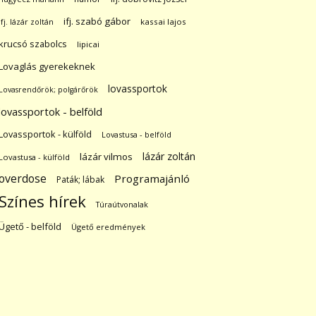
ifj. szabó gábor
ifj. lázár zoltán
kassai lajos
krucsó szabolcs
lipicai
Lovaglás gyerekeknek
lovassportok
Lovasrendőrök; polgárőrök
lovassportok - belföld
Lovassportok - külföld
Lovastusa - belföld
lázár zoltán
lázár vilmos
Lovastusa - külföld
overdose
Programajánló
Paták; lábak
Színes hírek
Túraútvonalak
Ügető - belföld
Ügető eredmények