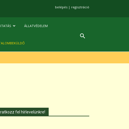
belépés
|
regisztráció
KTATÁS
ÁLLATVÉDELEM
TALOMBEKÜLDŐ
Iratkozz fel hírlevelünkre!