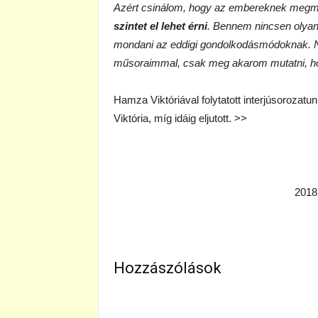
Azért csinálom, hogy az embereknek meg
szintet el lehet érni
. Bennem nincsen olyan 
mondani az eddigi gondolkodásmódoknak. N
műsoraimmal, csak meg akarom mutatni, hogy
Hamza Viktóriával folytatott interjúsorozat
Viktória, míg idáig eljutott. >>
2018
Hozzászólások