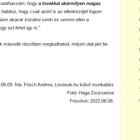
mutathassam, hogy
a lovakkal akármilyen magas
habitus, hogy csak azért is az ellenkezőjét fogom
em akarok küzdeni senki és semmi ellen a
 ezt lehet így is.”
unk második részében megtudhatod, milyen utat járt be
.06.09. Írta: Frisch Andrea, Lovasok.hu külső munkatárs
Fotó: Haga Zsuzsanna
Frissítve: 2022.08.08.