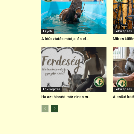
Egyéb
Lókiképzés
A lóúsztatás módjai és el...
Miben külön
Lókiképzés
Lókiképzés
Ha azt hinnéd már nincs m...
A csikó köt