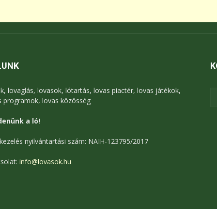
LUNK
K
k, lovaglás, lovasok, lótartás, lovas piactér, lovas játékok,
s programok, lovas közösség
enünk a ló!
kezelés nyilvántartási szám: NAIH-123795/2017
solat:
info@lovasok.hu