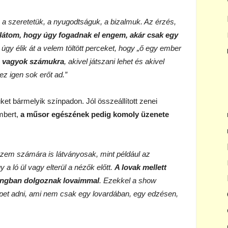
: a szeretetük, a nyugodtságuk, a bizalmuk. Az érzés,
 látom, hogy úgy fogadnak el engem, akár csak egy
gy élik át a velem töltött perceket, hogy „ő egy ember
s vagyok számukra
, akivel játszani lehet és akivel
z igen sok erőt ad.”
et bármelyik színpadon. Jól összeállított zenei
mbert,
a műsor egészének pedig komoly üzenete
szem számára is látványosak, mint például az
a ló ül vagy elterül a nézők előtt.
A lovak mellett
hangban dolgoznak lovaimmal
. Ezekkel a show
épet adni, ami nem csak egy lovardában, egy edzésen,