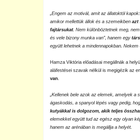
„Engem az motivál, amit az állatoktól kapok
amikor mellettük állok és a szemeikben
azt
fajtársukat
. Nem különböztetnek meg, nem ú
és vele bizony munka van”, hanem egy
tár
együtt lehetnek a mindennapokban. Nekem e
Hamza Viktória előadásai megállnák a helyük
aláfestései szavak nélkül is megigézik az e
van
.
„Kellenek bele azok az elemek, amelyek a 
ágaskodás, a spanyol lépés vagy pedig, hogy 
kutyákkal is dolgozom, akik teljes össz
elemekkel együtt tud az egész egy olyan k
hanem az arénában is megállja a helyét.