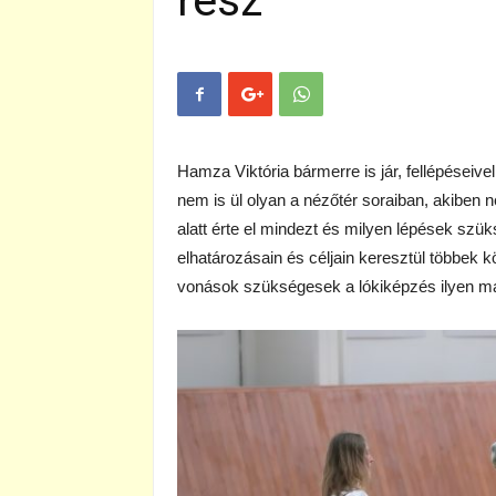
rész
Hamza Viktória bármerre is jár, fellépéseiv
nem is ül olyan a nézőtér soraiban, akiben n
alatt érte el mindezt és milyen lépések szü
elhatározásain és céljain keresztül többek 
vonások szükségesek a lókiképzés ilyen m