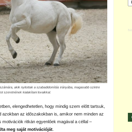
k számára, akik nyitottak a szabadidomítás irányába, magasabb szintre
t szeretnének kialakítani lovaikkal.
etben, elengedhetetlen, hogy mindig szem előtt tartsuk,
 ad azokban az időszakokban is, amikor nem minden az
s motivációk ritkán egyenlőek magával a céllal –
lta meg saját motivációját
.