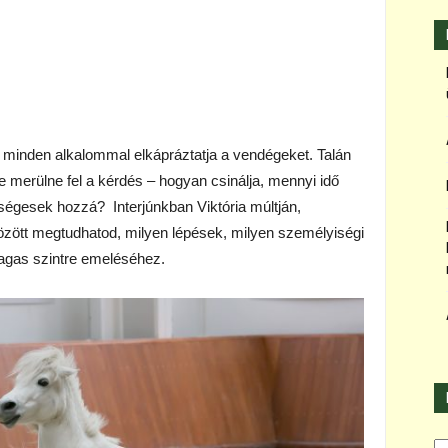
el minden alkalommal elkápráztatja a vendégeket. Talán
e merülne fel a kérdés – hogyan csinálja, mennyi idő
kségesek hozzá? Interjúnkban Viktória múltján,
között megtudhatod, milyen lépések, milyen személyiségi
agas szintre emeléséhez.
Ka