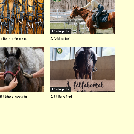
Lókiképzés
bözik a felsze...
A ‘vállat be’...
Lókiképzés
őfékhez szokta...
A félfelvétel