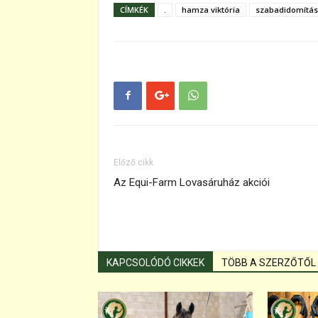
CÍMKÉK
.
hamza viktória
szabadidomítás
Előző cikk
Az Equi-Farm Lovasáruház akciói
KAPCSOLÓDÓ CIKKEK
TÖBB A SZERZŐTŐL