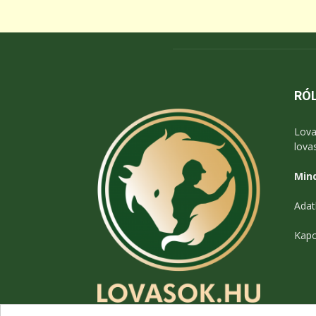
RÓ
Lova
lova
Mind
Adat
Kapc