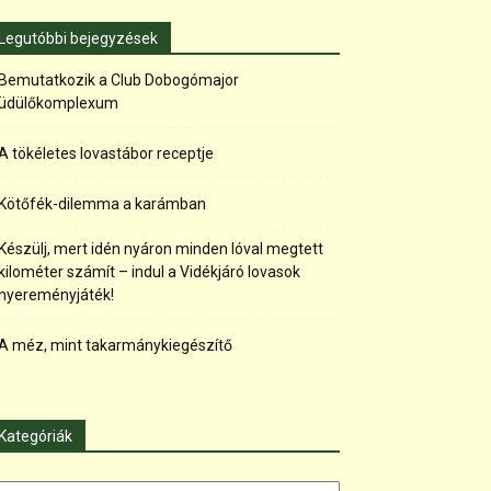
Legutóbbi bejegyzések
Bemutatkozik a Club Dobogómajor
üdülőkomplexum
A tökéletes lovastábor receptje
Kötőfék-dilemma a karámban
Készülj, mert idén nyáron minden lóval megtett
kilométer számít – indul a Vidékjáró lovasok
nyereményjáték!
A méz, mint takarmánykiegészítő
Kategóriák
tegóriák