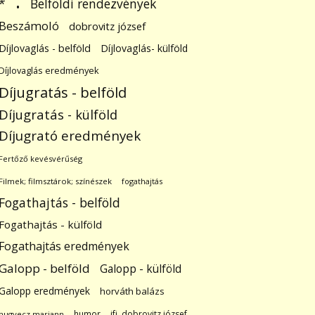
.
Belföldi rendezvények
*
Beszámoló
dobrovitz józsef
Díjlovaglás - belföld
Díjlovaglás- külföld
Díjlovaglás eredmények
Díjugratás - belföld
Díjugratás - külföld
Díjugrató eredmények
Fertőző kevésvérűség
Filmek; filmsztárok; színészek
fogathajtás
Fogathajtás - belföld
Fogathajtás - külföld
Fogathajtás eredmények
Galopp - belföld
Galopp - külföld
Galopp eredmények
horváth balázs
humor
ifj. dobrovitz józsef
hugyecz mariann