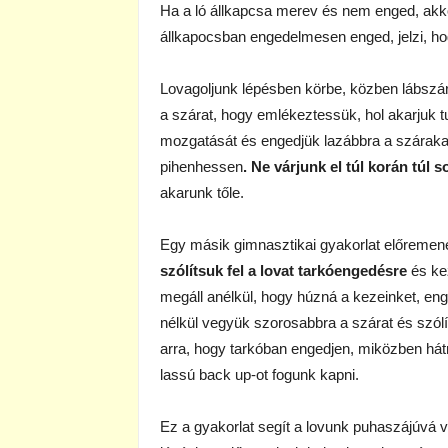
Ha a ló állkapcsa merev és nem enged, akkor
állkapocsban engedelmesen enged, jelzi, ho
Lovagoljunk lépésben körbe, közben lábszár
a szárat, hogy emlékeztessük, hol akarjuk t
mozgatását és engedjük lazábbra a szárakat
pihenhessen
. Ne várjunk el túl korán túl s
akarunk tőle.
Egy másik gimnasztikai gyakorlat előremenés
szólítsuk fel a lovat tarkóengedésre
és ke
megáll anélkül, hogy húzná a kezeinket, eng
nélkül vegyük szorosabbra a szárat és szólí
arra, hogy tarkóban engedjen, miközben hát
lassú back up-ot fogunk kapni.
Ez a gyakorlat segít a lovunk puhaszájúvá v