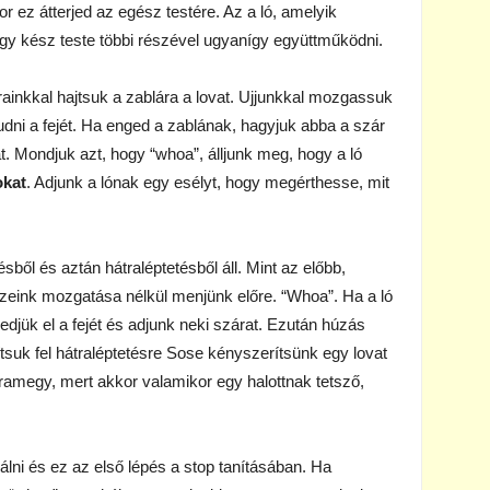
 ez átterjed az egész testére. Az a ló, amelyik
gy kész teste többi részével ugyanígy együttműködni.
ainkkal hajtsuk a zablára a lovat. Ujjunkkal mozgassuk
udni a fejét. Ha enged a zablának, hagyjuk abba a szár
. Mondjuk azt, hogy “whoa”, álljunk meg, hogy a ló
okat
. Adjunk a lónak egy esélyt, hogy megérthesse, mit
ből és aztán hátraléptetésből áll. Mint az előbb,
zeink mozgatása nélkül menjünk előre. “Whoa”. Ha a ló
edjük el a fejét és adjunk neki szárat. Ezután húzás
tsuk fel hátraléptetésre Sose kényszerítsünk egy lovat
ramegy, mert akkor valamikor egy halottnak tetsző,
álni és ez az első lépés a stop tanításában. Ha