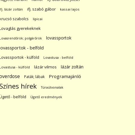
ifj. szabó gábor
ifj. lázár zoltán
kassai lajos
krucsó szabolcs
lipicai
Lovaglás gyerekeknek
lovassportok
Lovasrendőrök; polgárőrök
lovassportok - belföld
Lovassportok - külföld
Lovastusa - belföld
lázár zoltán
lázár vilmos
Lovastusa - külföld
overdose
Programajánló
Paták; lábak
Színes hírek
Túraútvonalak
Ügető - belföld
Ügető eredmények