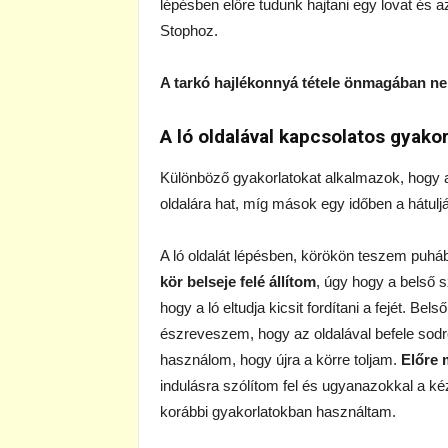
lépésben előre tudunk hajtani egy lovat és 
Stophoz.
A tarkó hajlékonnyá tétele önmagában n
A ló oldalával kapcsolatos gyako
Különböző gyakorlatokat alkalmazok, hogy a
oldalára hat, míg mások egy időben a hátuljá
A ló oldalát lépésben, körökön teszem puháb
kör belseje felé állítom
, úgy hogy a belső 
hogy a ló eltudja kicsit fordítani a fejét. B
észreveszem, hogy az oldalával befele sodró
használom, hogy újra a körre toljam.
Előre 
indulásra szólítom fel és ugyanazokkal a k
korábbi gyakorlatokban használtam.