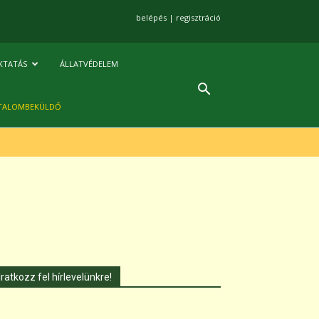
belépés
|
regisztráció
KTATÁS
ÁLLATVÉDELEM
TALOMBEKÜLDŐ
Iratkozz fel hírlevelünkre!