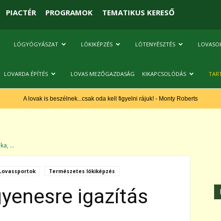
PIACTÉR
PROGRAMOK
TEMATIKUS KERESŐ
LÓGYÓGYÁSZAT
LÓKIKÉPZÉS
LÓTENYÉSZTÉS
LOVASO
LOVARDA ÉPÍTÉS
LOVAS MEZŐGAZDASÁG
KIKAPCSOLÓDÁS
TAR
A lovak is beszélnek...csak oda kell figyelni rájuk! - Monty Roberts
a, ...
Lovassportok
Természetes lókiképzés
yenesre igazítás