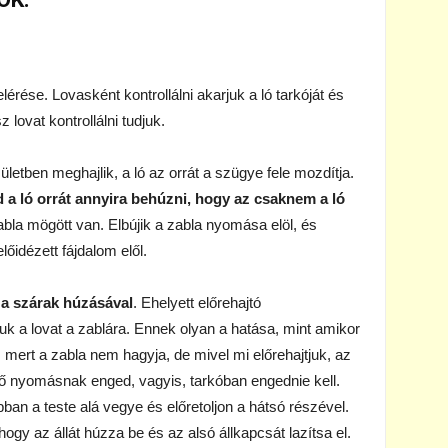
lérése. Lovasként kontrollálni akarjuk a ló tarkóját és
 lovat kontrollálni tudjuk.
letben meghajlik, a ló az orrát a szügye fele mozdítja.
a ló orrát annyira behúzni, hogy az csaknem a ló
abla mögött van. Elbújik a zabla nyomása elöl, és
őidézett fájdalom elől.
 a szárak húzásával
. Ehelyett előrehajtó
juk a lovat a zablára. Ennek olyan a hatása, mint amikor
 mert a zabla nem hagyja, de mivel mi előrehajtjuk, az
ő nyomásnak enged, vagyis, tarkóban engednie kell.
obban a teste alá vegye és előretoljon a hátsó részével.
ogy az állát húzza be és az alsó állkapcsát lazítsa el.