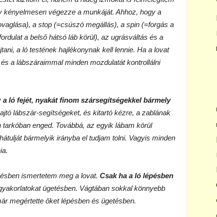
gy kényelmesen végezze a munkáját. Ahhoz, hogy a
ovaglása), a stop (=csúszó megállás), a spin (=forgás a
fordulat a belső hátsó láb körül), az ugrásváltás és a
ani, a ló testének hajlékonynak kell lennie. Ha a lovat
 és a lábszáraimmal minden mozdulatát kontrollálni
y
a ló fejét, nyakát finom szársegítségekkel bármely
hajtó lábszár-segítségeket, és kitartó kézre, a zablának
tarkóban enged. Továbbá, az egyik lábam körül
 hátulját bármelyik irányba el tudjam tolni. Vagyis minden
ia.
épésben ismertetem meg a lovat.
Csak ha a ló lépésben
gyakorlatokat ügetésben. Vágtában sokkal könnyebb
 már megértette őket lépésben és ügetésben.