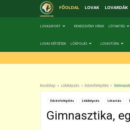
FŐOLDAL
LOVAK
LOVARDÁK
LOVASSPORT
RENDEZVÉNY HÍREK
LÓTARTÁS
LOVAS KÉPZÉSEK
LÓÁPOLÁS
LOVASTÚRA
Kezdőlap
Lókiképzés
Edzésfelépítés
Gimnasztik
Edzésfelépítés
Lókiképzés
Lótartás
Gimnasztika, eg