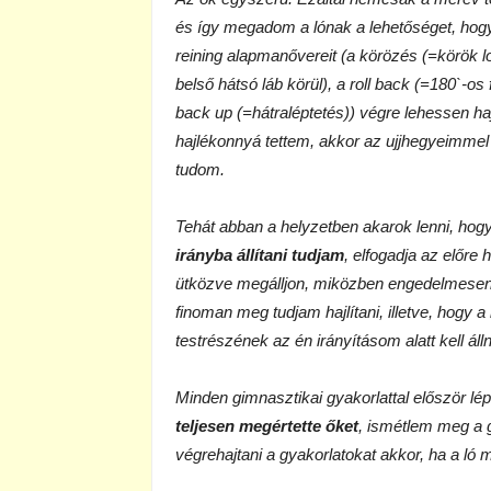
és így megadom a lónak a lehetőséget, ho
reining alapmanővereit (a körözés (=körök l
belső hátsó láb körül), a roll back (=180`-os 
back up (=hátraléptetés)) végre lehessen hajt
hajlékonnyá tettem, akkor az ujjhegyeimmel
tudom.
Tehát abban a helyzetben akarok lenni, hog
irányba állítani tudjam
, elfogadja az előre 
ütközve megálljon, miközben engedelmesen 
finoman meg tudjam hajlítani, illetve, hogy a
testrészének az én irányításom alatt kell álln
Minden gimnasztikai gyakorlattal először l
teljesen megértette őket
, ismétlem meg a 
végrehajtani a gyakorlatokat akkor, ha a ló