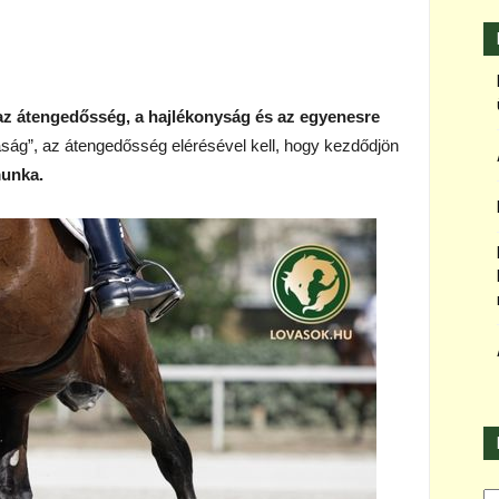
 az átengedősség, a hajlékonyság és az egyenesre
ág”, az átengedősség elérésével kell, hogy kezdődjön
munka.
Ka