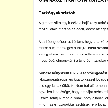
Tarkógyakorlatok
A gimnasztika egyik célja a hajlékony tarkó e
mozdulatait, mert ha ez adott, akkor az egész
A tarkóengedésen azt értem, hogy a tarkó ízü
Ekkor a fej merőleges a talajra.
Nem szabad 
szügyét érintse
. Ebben az esetben a ló a z
megpróbál elmenekülni a túl erős húzáskor el
Sohase kényszerítsük ki a tarkóengedést
lábszársegítséggel és kitartó kézzel lovagol
a ló egy falnak ütközik. Nem tud előremenni,
egyetlen lehetősége, hogy a szájra nehezed
Ezáltal tanítjuk meg a lónak, hogy a lábait j
Finom szárhúzásokkal szólítsuk fel a lovat, h