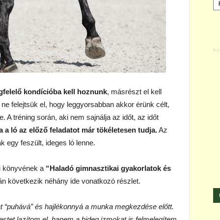
gfelelő kondícióba kell hoznunk
, másrészt el kell
 ne felejtsük el, hogy leggyorsabban akkor érünk célt,
 A tréning során, aki nem sajnálja az időt, az időt
 a ló az előző feladatot már tökéletesen tudja.
Az
egy feszült, ideges ló lenne.
 könyvének a
“Haladó gimnasztikai gyakorlatok és
án következik néhány ide vonatkozó részlet.
at “puhává” és hajlékonnyá a munka megkezdése előtt.
stet lazítom el, hanem a hideg izmokat is felmelegítem