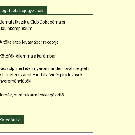
Legutóbbi bejegyzések
Bemutatkozik a Club Dobogómajor
üdülőkomplexum
A tökéletes lovastábor receptje
Kötőfék-dilemma a karámban
Készülj, mert idén nyáron minden lóval megtett
kilométer számít – indul a Vidékjáró lovasok
nyereményjáték!
A méz, mint takarmánykiegészítő
Kategóriák
tegóriák