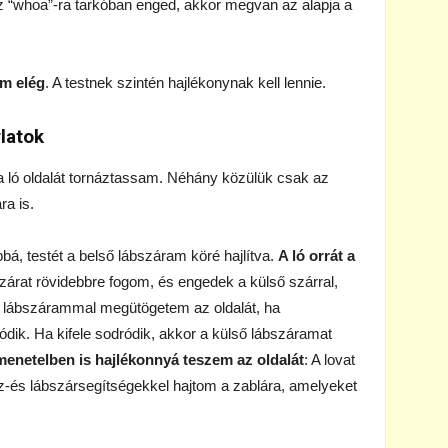
az “whoa”-ra tarkóban enged, akkor megvan az alapja a
em elég
. A testnek szintén hajlékonynak kell lennie.
rlatok
 ló oldalát tornáztassam. Néhány közülük csak az
ra is.
bá, testét a belső lábszáram köré hajlítva.
A ló orrát a
szárat rövidebbre fogom, és engedek a külső szárral,
első lábszárammal megütögetem az oldalát, ha
dik. Ha kifele sodródik, akkor a külső lábszáramat
menetelben is hajlékonnyá teszem az oldalát
: A lovat
éz-és lábszársegítségekkel hajtom a zablára, amelyeket