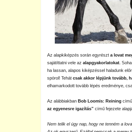
Az alapkiképzés során egyrészt
a lovat me
sajátíttatni vele az
alapgyakorlatokat
. Soha
ha lassan, alapos kiképzéssel haladunk előre.
spórol! Tehát
csak akkor lépjünk tovább, ha
elhamarkodott tovább lépés eredménye, csak 
Az alábbiakban
Bob Loomis: Reining
című
az egyenesre igazítás”
című fejezete alapj
Nem telik el úgy nap, hogy ne tenném a lov
Az ok egyszerű. Ezáltal nemcsak a merev te