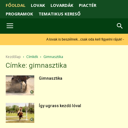
FŐOLDAL
LOVAK
LOVARDÁK
PIACTÉR
PROGRAMOK
TEMATIKUS KERESŐ
A lovak is beszélnek...csak oda kell figyelni rájuk! - Monty
Roberts
Kezdőlap
Címkék
Gimnasztika
Címke: gimnasztika
Gimnasztika
Így ugrass kezdő lóval