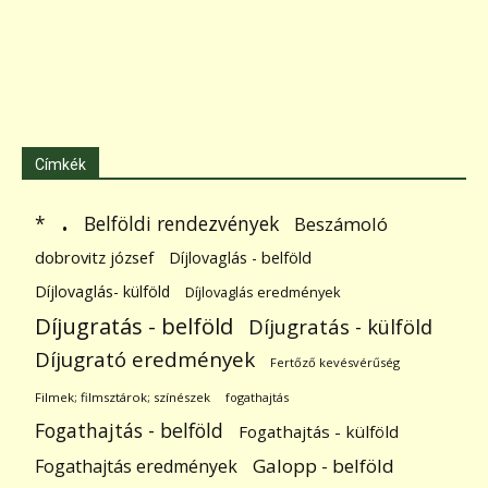
Címkék
.
Belföldi rendezvények
*
Beszámoló
dobrovitz józsef
Díjlovaglás - belföld
Díjlovaglás- külföld
Díjlovaglás eredmények
Díjugratás - belföld
Díjugratás - külföld
Díjugrató eredmények
Fertőző kevésvérűség
Filmek; filmsztárok; színészek
fogathajtás
Fogathajtás - belföld
Fogathajtás - külföld
Galopp - belföld
Fogathajtás eredmények