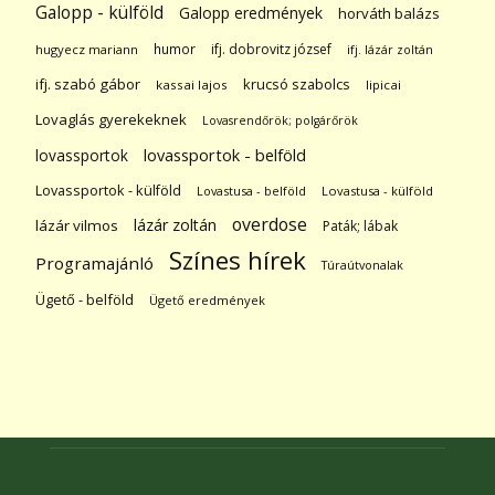
Galopp - külföld
Galopp eredmények
horváth balázs
humor
ifj. dobrovitz józsef
hugyecz mariann
ifj. lázár zoltán
ifj. szabó gábor
krucsó szabolcs
kassai lajos
lipicai
Lovaglás gyerekeknek
Lovasrendőrök; polgárőrök
lovassportok
lovassportok - belföld
Lovassportok - külföld
Lovastusa - belföld
Lovastusa - külföld
overdose
lázár zoltán
lázár vilmos
Paták; lábak
Színes hírek
Programajánló
Túraútvonalak
Ügető - belföld
Ügető eredmények