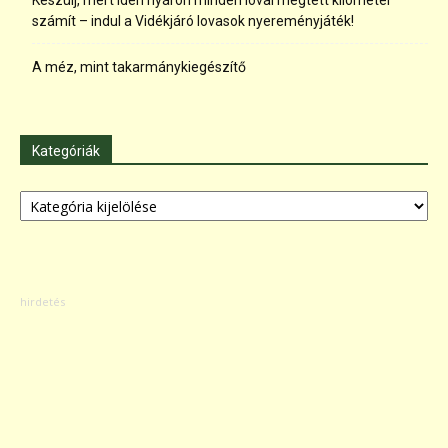
Készülj, mert idén nyáron minden lóval megtett kilométer
számít – indul a Vidékjáró lovasok nyereményjáték!
A méz, mint takarmánykiegészítő
Kategóriák
Kategóriák