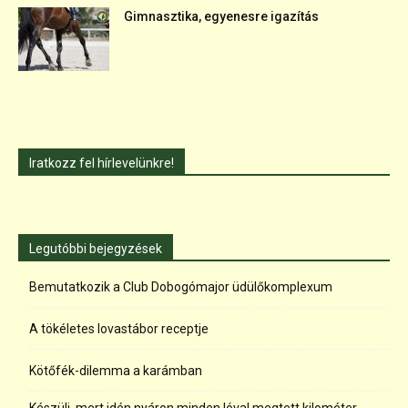
Gimnasztika, egyenesre igazítás
Iratkozz fel hírlevelünkre!
Legutóbbi bejegyzések
Bemutatkozik a Club Dobogómajor üdülőkomplexum
A tökéletes lovastábor receptje
Kötőfék-dilemma a karámban