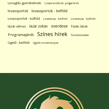
Lovaglás gyerekeknek
Lovasrendőrök; polgárőrök
lovassportok
lovassportok - belföld
Lovassportok - külföld
Lovastusa - belföld
Lovastusa - külföld
overdose
lázár zoltán
lázár vilmos
Paták; lábak
Színes hírek
Programajánló
Túraútvonalak
Ügető - belföld
Ügető eredmények