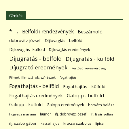
Címkék
.
Belföldi rendezvények
*
Beszámoló
dobrovitz józsef
Díjlovaglás - belföld
Díjlovaglás- külföld
Díjlovaglás eredmények
Díjugratás - belföld
Díjugratás - külföld
Díjugrató eredmények
Fertőző kevésvérűség
Filmek; filmsztárok; színészek
fogathajtás
Fogathajtás - belföld
Fogathajtás - külföld
Galopp - belföld
Fogathajtás eredmények
Galopp - külföld
Galopp eredmények
horváth balázs
humor
ifj. dobrovitz józsef
hugyecz mariann
ifj. lázár zoltán
ifj. szabó gábor
krucsó szabolcs
kassai lajos
lipicai