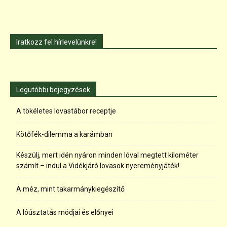
Iratkozz fel hírlevelünkre!
Legutóbbi bejegyzések
A tökéletes lovastábor receptje
Kötőfék-dilemma a karámban
Készülj, mert idén nyáron minden lóval megtett kilométer
számít – indul a Vidékjáró lovasok nyereményjáték!
A méz, mint takarmánykiegészítő
A lóúsztatás módjai és előnyei