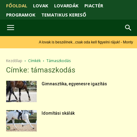
FŐOLDAL
LOVAK
LOVARDÁK
PIACTÉR
PROGRAMOK
TEMATIKUS KERESŐ
A lovak is beszélnek...csak oda kell figyelni rájuk! - Monty
Roberts
Kezdőlap
Címkék
Támaszkodás
Címke: támaszkodás
Gimnasztika, egyenesre igazítás
Idomítási skálák