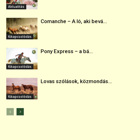
Aktualitás
Comanche – A ló, aki bevá...
Kikapcsolódás
Pony Express – a bá...
Kikapcsolódás
Lovas szólások, közmondás...
Kikapcsolódás