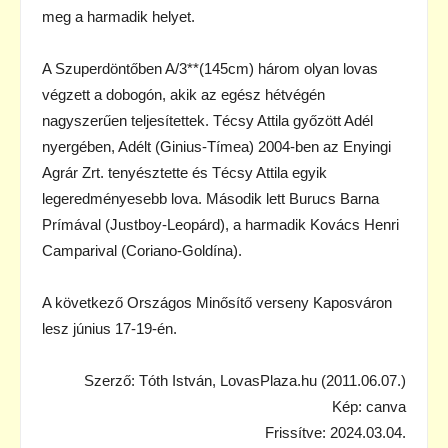
meg a harmadik helyet.
A Szuperdöntőben A/3**(145cm) három olyan lovas
végzett a dobogón, akik az egész hétvégén
nagyszerűen teljesítettek. Técsy Attila győzött Adél
nyergében, Adélt (Ginius-Tímea) 2004-ben az Enyingi
Agrár Zrt. tenyésztette és Técsy Attila egyik
legeredményesebb lova. Második lett Burucs Barna
Prímával (Justboy-Leopárd), a harmadik Kovács Henri
Camparival (Coriano-Goldína).
A következő Országos Minősítő verseny Kaposváron
lesz június 17-19-én.
Szerző: Tóth István, LovasPlaza.hu (2011.06.07.)
Kép: canva
Frissítve: 2024.03.04.