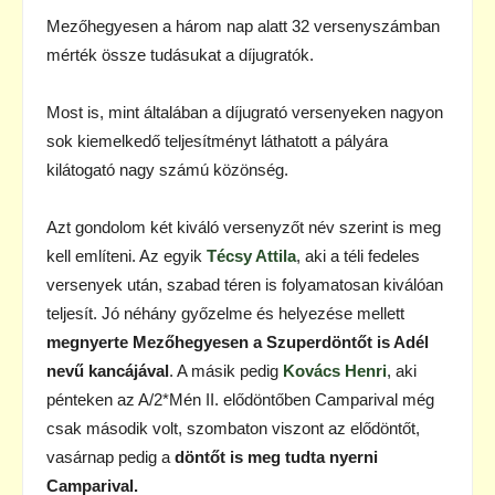
Mezőhegyesen a három nap alatt 32 versenyszámban
mérték össze tudásukat a díjugratók.
Most is, mint általában a díjugrató versenyeken nagyon
sok kiemelkedő teljesítményt láthatott a pályára
kilátogató nagy számú közönség.
Azt gondolom két kiváló versenyzőt név szerint is meg
kell említeni. Az egyik
Técsy Attila
, aki a téli fedeles
versenyek után, szabad téren is folyamatosan kiválóan
teljesít. Jó néhány győzelme és helyezése mellett
megnyerte Mezőhegyesen a Szuperdöntőt is Adél
nevű kancájával
. A másik pedig
Kovács Henri
, aki
pénteken az A/2*Mén II. elődöntőben Camparival még
csak második volt, szombaton viszont az elődöntőt,
vasárnap pedig a
döntőt is meg tudta nyerni
Camparival.