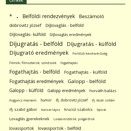
Címkék
.
Belföldi rendezvények
*
Beszámoló
dobrovitz józsef
Díjlovaglás - belföld
Díjlovaglás- külföld
Díjlovaglás eredmények
Díjugratás - belföld
Díjugratás - külföld
Díjugrató eredmények
Fertőző kevésvérűség
Filmek; filmsztárok; színészek
fogathajtás
Fogathajtás - belföld
Fogathajtás - külföld
Galopp - belföld
Fogathajtás eredmények
Galopp - külföld
Galopp eredmények
horváth balázs
humor
ifj. dobrovitz józsef
hugyecz mariann
ifj. lázár zoltán
ifj. szabó gábor
krucsó szabolcs
kassai lajos
lipicai
Lovaglás gyerekeknek
Lovasrendőrök; polgárőrök
lovassportok
lovassportok - belföld