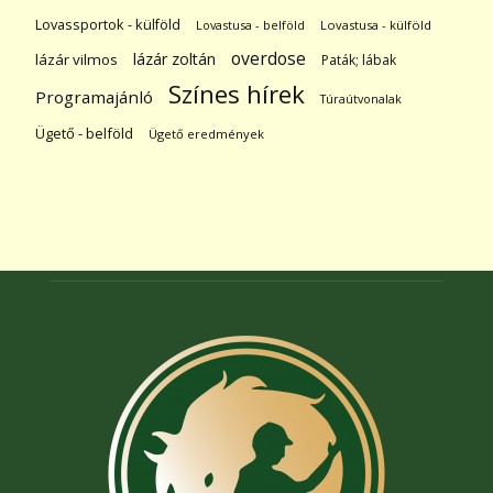
Lovassportok - külföld
Lovastusa - belföld
Lovastusa - külföld
overdose
lázár zoltán
lázár vilmos
Paták; lábak
Színes hírek
Programajánló
Túraútvonalak
Ügető - belföld
Ügető eredmények