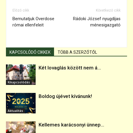
Előző cikk
Következő cikk
Bemutatjuk Overdose
Rádoki József nyugdíjas
római ellenfeleit
ménesigazgató
KAPCSOLÓDÓ CIKKEK
TÖBB A SZERZŐTŐL
Két lovaglás között nem á...
Kikapcsolódás
Boldog újévet kívánunk!
Aktualitás
Kellemes karácsonyi ünnep...