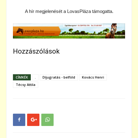
A hír megjelenését a LovasPláza támogatta.
Hozzászólások
CÍMKÉK
.
Díjugratás - belföld
Kovács Henri
Técsy Attila