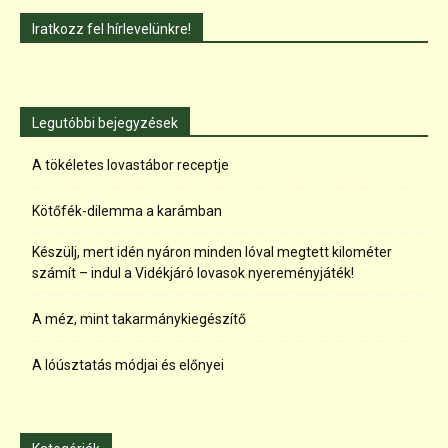
Iratkozz fel hírlevelünkre!
Legutóbbi bejegyzések
A tökéletes lovastábor receptje
Kötőfék-dilemma a karámban
Készülj, mert idén nyáron minden lóval megtett kilométer
számít – indul a Vidékjáró lovasok nyereményjáték!
A méz, mint takarmánykiegészítő
A lóúsztatás módjai és előnyei