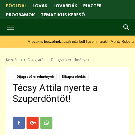
FŐOLDAL
LOVAK
LOVARDÁK
PIACTÉR
PROGRAMOK
TEMATIKUS KERESŐ
A lovak is beszélnek...csak oda kell figyelni rájuk! - Monty Roberts
Kezdőlap
Díjugratás
Díjugrató eredmények
Díjugrató eredmények
Kikapcsolódás
Técsy Attila nyerte a
Szuperdöntőt!