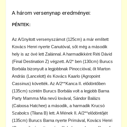
A három versenynap eredményei:
PÉNTEK:
Az A/1nyitott versenyszámot (125cm) a már említett
Kovács Henri nyerte Canutóval, sőt még a második
hely is az övé lett Zalánnal. A harmadikként Réti Dávid
(Final Destination Z) végzett. A/2* ben (130cm) Burucs
Borbála bizonyult a legjobbnak Pinoccióval, őt Marton
András (Lancelott) és Kovács Kaarlo (Agropoint
Cassinus) követték. Az A/2**Kanca II. elődöntőben
(135cm) szintén Burucs Borbála volt a legjobb Barna
Party Mamma Mia nevű lovával, Sándor Balázs
(Caloosa Hatchee) a második, a harmadik Krucsó
Szabolcs (Tilana B) lett. A Mének II. A/2**elődöntőjét
(135cm) Burucs Barna nyerte Prímával, Kovács Henri