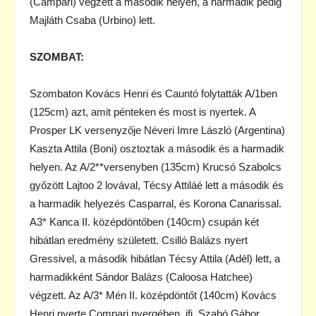
(Campari) végzett a második helyen, a harmadik pedig
Majláth Csaba (Urbino) lett.
SZOMBAT:
Szombaton Kovács Henri és Cauntó folytatták A/1ben
(125cm) azt, amit pénteken és most is nyertek. A
Prosper LK versenyzője Néveri Imre László (Argentina)
Kaszta Attila (Boni) osztoztak a második és a harmadik
helyen. Az A/2**versenyben (135cm) Krucsó Szabolcs
győzött Lajtoo 2 lovával, Técsy Attiláé lett a második és
a harmadik helyezés Casparral, és Korona Canarissal.
A3* Kanca II. középdöntőben (140cm) csupán két
hibátlan eredmény született. Csilló Balázs nyert
Gressivel, a második hibátlan Técsy Attila (Adél) lett, a
harmadikként Sándor Balázs (Caloosa Hatchee)
végzett. Az A/3* Mén II. középdöntőt (140cm) Kovács
Henri nyerte Compari nyergében, ifj. Szabó Gábor