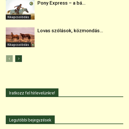
Pony Express – a bá...
Kikapcsolódás
Lovas szólások, közmondás...
Kikapcsolódás
Iratkozz fel hírlevelünkre!
Legutóbbi bejegyzések