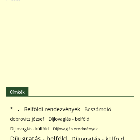
Címkék
.
Belföldi rendezvények
*
Beszámoló
dobrovitz józsef
Díjlovaglás - belföld
Díjlovaglás- külföld
Díjlovaglás eredmények
Díjugratás - belföld
Díjugratás - külföld