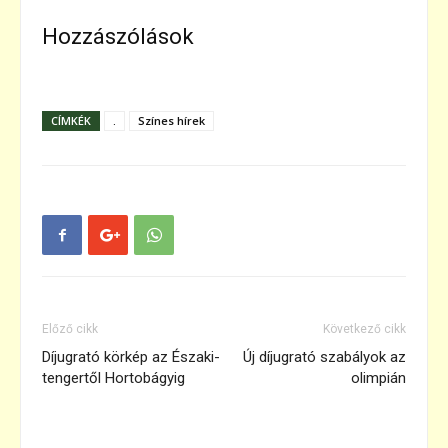
Hozzászólások
CÍMKÉK
.
Színes hírek
Előző cikk
Következő cikk
Díjugrató körkép az Északi-
Új díjugrató szabályok az
tengertől Hortobágyig
olimpián