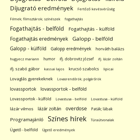
Díjugrató eredmények
Fertőző kevésvérűség
Filmek; filmsztárok; színészek
fogathajtás
Fogathajtás - belföld
Fogathajtás - külföld
Galopp - belföld
Fogathajtás eredmények
Galopp - külföld
Galopp eredmények
horváth balázs
humor
ifj. dobrovitz józsef
hugyecz mariann
ifj. lázár zoltán
ifj. szabó gábor
krucsó szabolcs
kassai lajos
lipicai
Lovaglás gyerekeknek
Lovasrendőrök; polgárőrök
lovassportok
lovassportok - belföld
Lovassportok - külföld
Lovastusa - belföld
Lovastusa - külföld
overdose
lázár zoltán
lázár vilmos
Paták; lábak
Színes hírek
Programajánló
Túraútvonalak
Ügető - belföld
Ügető eredmények