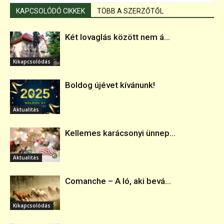
KAPCSOLÓDÓ CIKKEK
TÖBB A SZERZŐTŐL
Két lovaglás között nem á...
Kikapcsolódás
Boldog újévet kívánunk!
Aktualitás
Kellemes karácsonyi ünnep...
Aktualitás
Comanche – A ló, aki bevá...
Kikapcsolódás