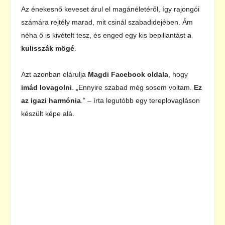
Az énekesnő keveset árul el magánéletéről, így rajongói
számára rejtély marad, mit csinál szabadidejében. Ám
néha ő is kivételt tesz, és enged egy kis bepillantást
a
kulisszák mögé
.
Azt azonban elárulja
Magdi Facebook oldala
, hogy
imád lovagolni
. „Ennyire szabad még sosem voltam.
Ez
az igazi harmónia
.” – írta legutóbb egy tereplovagláson
készült képe alá.