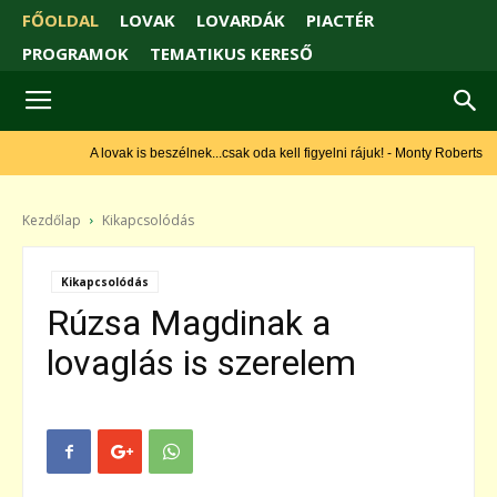
FŐOLDAL
LOVAK
LOVARDÁK
PIACTÉR
PROGRAMOK
TEMATIKUS KERESŐ
A lovak is beszélnek...csak oda kell figyelni rájuk! - Monty Roberts
Kezdőlap
Kikapcsolódás
Kikapcsolódás
Rúzsa Magdinak a
lovaglás is szerelem