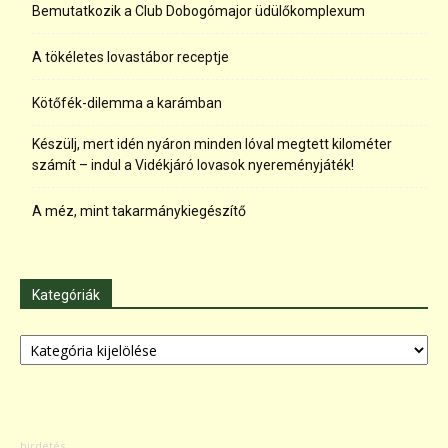
Bemutatkozik a Club Dobogómajor üdülőkomplexum
A tökéletes lovastábor receptje
Kötőfék-dilemma a karámban
Készülj, mert idén nyáron minden lóval megtett kilométer
számít – indul a Vidékjáró lovasok nyereményjáték!
A méz, mint takarmánykiegészítő
Kategóriák
Kategóriák