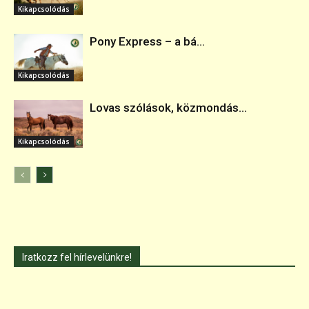
Kikapcsolódás
Pony Express – a bá...
Kikapcsolódás
Lovas szólások, közmondás...
Kikapcsolódás
Iratkozz fel hírlevelünkre!