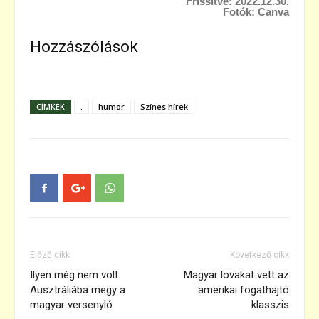
Frissítve: 2022.12.30.
Fotók: Canva
Hozzászólások
CÍMKÉK
.
humor
Színes hírek
Előző cikk
Következő cikk
Ilyen még nem volt:
Magyar lovakat vett az
Ausztráliába megy a
amerikai fogathajtó
magyar versenyló
klasszis