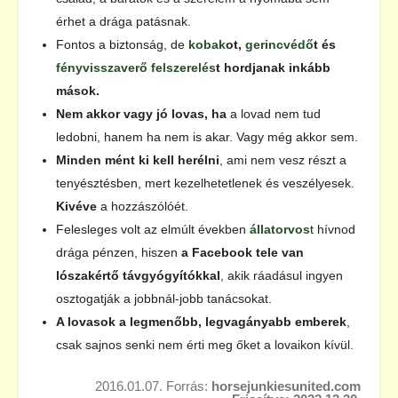
érhet a drága patásnak.
Fontos a biztonság, de
kobak
ot,
gerincvédő
t és
fényvisszaverő felszerelés
t hordjanak inkább
mások.
Nem akkor vagy jó lovas, ha
a lovad nem tud
ledobni, hanem ha nem is akar. Vagy még akkor sem.
Minden mént ki kell herélni
, ami nem vesz részt a
tenyésztésben, mert kezelhetetlenek és veszélyesek.
Kivéve
a hozzászólóét.
Felesleges volt az elmúlt években
állatorvos
t hívnod
drága pénzen, hiszen
a Facebook tele van
lószakértő távgyógyítókkal
, akik ráadásul ingyen
osztogatják a jobbnál-jobb tanácsokat.
A lovasok a legmenőbb, legvagányabb emberek
,
csak sajnos senki nem érti meg őket a lovaikon kívül.
2016.01.07. Forrás:
horsejunkiesunited.com