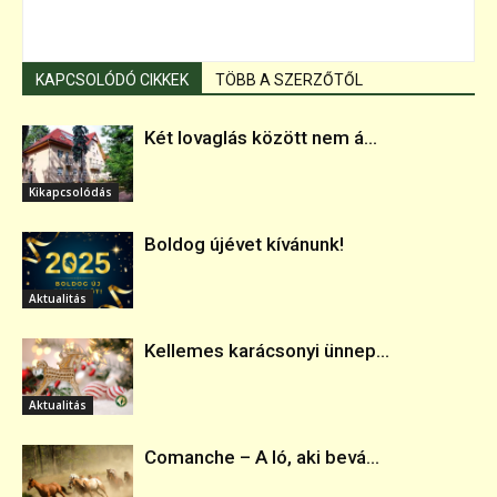
KAPCSOLÓDÓ CIKKEK
TÖBB A SZERZŐTŐL
Két lovaglás között nem á...
Kikapcsolódás
Boldog újévet kívánunk!
Aktualitás
Kellemes karácsonyi ünnep...
Aktualitás
Comanche – A ló, aki bevá...