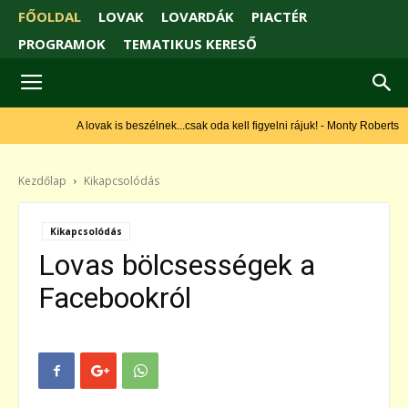
FŐOLDAL
LOVAK
LOVARDÁK
PIACTÉR
PROGRAMOK
TEMATIKUS KERESŐ
A lovak is beszélnek...csak oda kell figyelni rájuk! - Monty Roberts
Kezdőlap
Kikapcsolódás
Kikapcsolódás
Lovas bölcsességek a
Facebookról