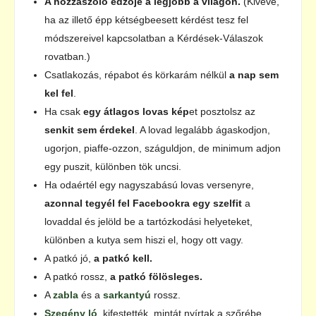
A hozzászóló edzője a legjobb a világon.
(Kivéve,
ha az illető épp kétségbeesett kérdést tesz fel
módszereivel kapcsolatban a Kérdések-Válaszok
rovatban.)
Csatlakozás, répabot és körkarám nélkül
a nap sem
kel fel
.
Ha csak
egy átlagos lovas kép
et posztolsz az
senkit sem érdekel
. A lovad legalább ágaskodjon,
ugorjon, piaffe-ozzon, száguldjon, de minimum adjon
egy puszit, különben tök uncsi.
Ha odaértél egy nagyszabású lovas versenyre,
azonnal tegyél fel Facebookra egy szelfit
a
lovaddal és jelöld be a tartózkodási helyeteket,
különben a kutya sem hiszi el, hogy ott vagy.
A patkó jó,
a patkó kell.
A patkó rossz,
a patkó fölösleges.
A
zabla
és a
sarkantyú
rossz.
Szegény ló
, kifestették, mintát nyírtak a szőrébe,