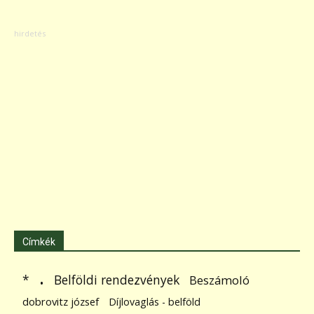
Címkék
.
Belföldi rendezvények
*
Beszámoló
dobrovitz józsef
Díjlovaglás - belföld