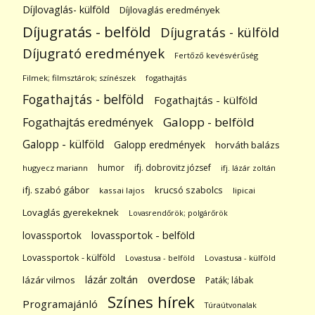
Díjlovaglás- külföld
Díjlovaglás eredmények
Díjugratás - belföld
Díjugratás - külföld
Díjugrató eredmények
Fertőző kevésvérűség
Filmek; filmsztárok; színészek
fogathajtás
Fogathajtás - belföld
Fogathajtás - külföld
Galopp - belföld
Fogathajtás eredmények
Galopp - külföld
Galopp eredmények
horváth balázs
humor
ifj. dobrovitz józsef
hugyecz mariann
ifj. lázár zoltán
ifj. szabó gábor
krucsó szabolcs
kassai lajos
lipicai
Lovaglás gyerekeknek
Lovasrendőrök; polgárőrök
lovassportok
lovassportok - belföld
Lovassportok - külföld
Lovastusa - belföld
Lovastusa - külföld
overdose
lázár zoltán
lázár vilmos
Paták; lábak
Színes hírek
Programajánló
Túraútvonalak