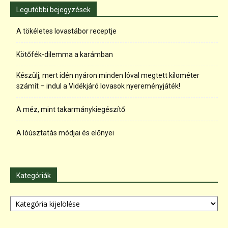
Legutóbbi bejegyzések
A tökéletes lovastábor receptje
Kötőfék-dilemma a karámban
Készülj, mert idén nyáron minden lóval megtett kilométer
számít – indul a Vidékjáró lovasok nyereményjáték!
A méz, mint takarmánykiegészítő
A lóúsztatás módjai és előnyei
Kategóriák
Kategóriák