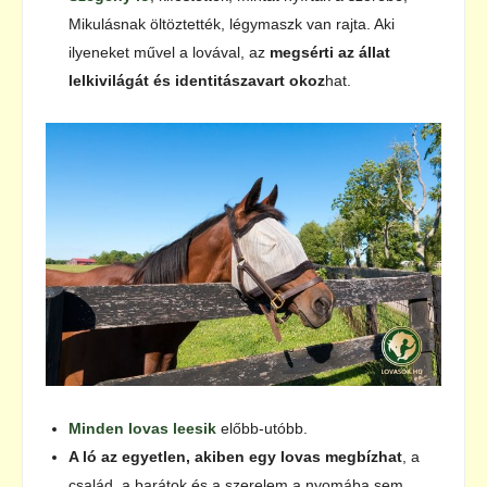
Mikulásnak öltöztették, légymaszk van rajta. Aki
ilyeneket művel a lovával, az
megsérti az állat
lelkivilágát és identitászavart okoz
hat.
Minden lovas leesik
előbb-utóbb.
A ló az egyetlen, akiben egy lovas megbízhat
, a
család, a barátok és a szerelem a nyomába sem