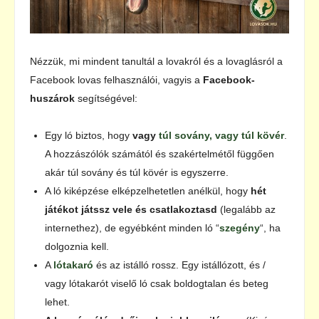
Nézzük, mi mindent tanultál a lovakról és a lovaglásról a
Facebook lovas felhasználói, vagyis a
Facebook-
huszárok
segítségével:
Egy ló biztos, hogy
vagy
túl sovány, vagy túl kövér
.
A hozzászólók számától és szakértelmétől függően
akár túl sovány és túl kövér is egyszerre.
A ló kiképzése elképzelhetetlen anélkül, hogy
hét
játékot játssz vele és csatlakoztasd
(legalább az
internethez), de egyébként minden ló “
szegény
“, ha
dolgoznia kell.
A
lótakaró
és az istálló rossz. Egy istállózott, és /
vagy lótakarót viselő ló csak boldogtalan és beteg
lehet.