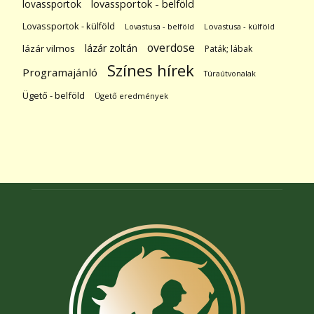
lovassportok
lovassportok - belföld
Lovassportok - külföld
Lovastusa - belföld
Lovastusa - külföld
overdose
lázár zoltán
lázár vilmos
Paták; lábak
Színes hírek
Programajánló
Túraútvonalak
Ügető - belföld
Ügető eredmények