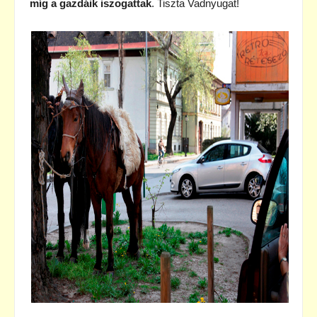
míg a gazdáik iszogattak
. Tiszta Vadnyugat!