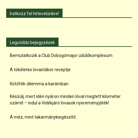
Iratkozz fel hírlevelünkre!
Legutóbbi bejegyzések
Bemutatkozik a Club Dobogómajor üdülőkomplexum
A tökéletes lovastábor receptje
Kötőfék-dilemma a karámban
Készülj, mert idén nyáron minden lóval megtett kilométer
számít – indul a Vidékjáró lovasok nyereményjáték!
A méz, mint takarmánykiegészítő