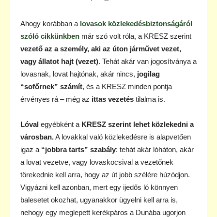
Ahogy korábban a
lovasok közlekedésbiztonságáról
szóló cikkünkben
már szó volt róla, a KRESZ szerint
vezető az a személy, aki az úton járművet vezet,
vagy állatot hajt (vezet)
. Tehát akár van jogosítványa a
lovasnak, lovat hajtónak, akár nincs,
jogilag
“sofőrnek” számít
, és a KRESZ minden pontja
érvényes rá – még az
ittas vezetés
tilalma is.
Lóval
egyébként a
KRESZ szerint lehet közlekedni a
városban.
A lovakkal való közlekedésre is alapvetően
igaz a
“jobbra tarts” szabály
: tehát akár lóháton, akár
a lovat vezetve, vagy lovaskocsival a vezetőnek
törekednie kell arra, hogy az út jobb szélére húzódjon.
Vigyázni kell azonban, mert egy ijedős ló könnyen
balesetet okozhat, ugyanakkor ügyelni kell arra is,
nehogy egy meglepett kerékpáros a Dunába ugorjon