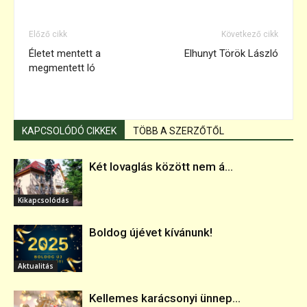
Előző cikk
Következő cikk
Életet mentett a
Elhunyt Török László
megmentett ló
KAPCSOLÓDÓ CIKKEK
TÖBB A SZERZŐTŐL
Két lovaglás között nem á...
Kikapcsolódás
Boldog újévet kívánunk!
Aktualitás
Kellemes karácsonyi ünnep...