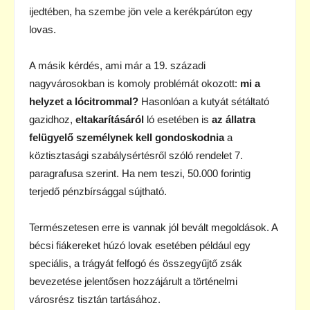
ijedtében, ha szembe jön vele a kerékpárúton egy
lovas.
A másik kérdés, ami már a 19. századi
nagyvárosokban is komoly problémát okozott:
mi a
helyzet a lócitrommal?
Hasonlóan a kutyát sétáltató
gazidhoz,
eltakarításáról
ló esetében is
az állatra
felügyelő személynek kell gondoskodnia
a
köztisztasági szabálysértésről szóló rendelet 7.
paragrafusa szerint. Ha nem teszi, 50.000 forintig
terjedő pénzbírsággal sújtható.
Természetesen erre is vannak jól bevált megoldások. A
bécsi fiákereket húzó lovak esetében például egy
speciális, a trágyát felfogó és összegyűjtő zsák
bevezetése jelentősen hozzájárult a történelmi
városrész tisztán tartásához.