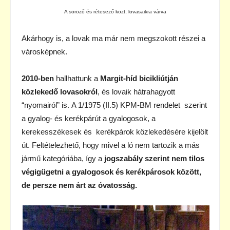
A söröző és rétesező közt, lovasaikra várva
Akárhogy is, a lovak ma már nem megszokott részei a
városképnek.
2010-ben
hallhattunk a
Margit-híd bicikliútján
közlekedő lovasokról
, és lovaik hátrahagyott
“nyomairól” is. A 1/1975 (II.5) KPM-BM rendelet szerint
a gyalog- és kerékpárút a gyalogosok, a
kerekesszékesek és kerékpárok közlekedésére kijelölt
út. Feltételezhető, hogy mivel a ló nem tartozik a más
jármű kategóriába, így a
jogszabály szerint nem tilos
végigügetni a gyalogosok és kerékpárosok között,
de persze nem árt az óvatosság.