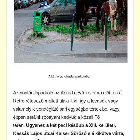
A két ló az óbudai parkolóban
A spontán lóparkoló az Árkád nevű kocsma előtt és a
Retro rétesező mellett alakult ki, így a lovasok vagy
valamelyik vendéglátóipari egységbe tértek be, vagy
éppen sétálni szottyant kedvük a közeli Fő
téren.
Ugyanez a két paci később a XIII. kerületi,
Kassák Lajos utcai Kaiser Söröző elé kikötve várta,