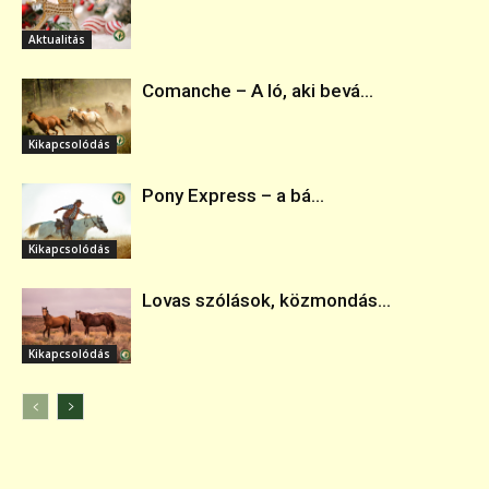
Aktualitás
Comanche – A ló, aki bevá...
Kikapcsolódás
Pony Express – a bá...
Kikapcsolódás
Lovas szólások, közmondás...
Kikapcsolódás