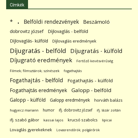
Címkék
.
Belföldi rendezvények
*
Beszámoló
dobrovitz józsef
Díjlovaglás - belföld
Díjlovaglás- külföld
Díjlovaglás eredmények
Díjugratás - belföld
Díjugratás - külföld
Díjugrató eredmények
Fertőző kevésvérűség
Filmek; filmsztárok; színészek
fogathajtás
Fogathajtás - belföld
Fogathajtás - külföld
Galopp - belföld
Fogathajtás eredmények
Galopp - külföld
Galopp eredmények
horváth balázs
humor
ifj. dobrovitz józsef
hugyecz mariann
ifj. lázár zoltán
ifj. szabó gábor
krucsó szabolcs
kassai lajos
lipicai
Lovaglás gyerekeknek
Lovasrendőrök; polgárőrök