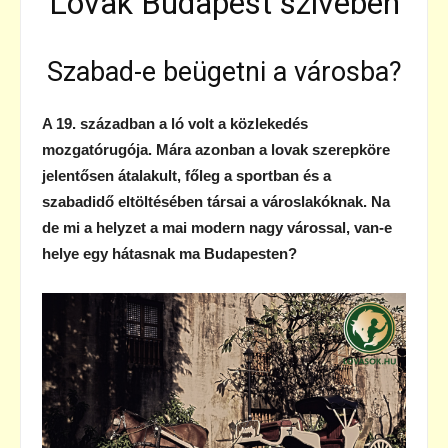
Lovak Budapest szívében
Szabad-e beügetni a városba?
A 19. században a ló volt a közlekedés
mozgatórugója. Mára azonban a lovak szerepköre
jelentősen átalakult, főleg a sportban és a
szabadidő eltöltésében társai a városlakóknak. Na
de mi a helyzet a mai modern nagy várossal, van-e
helye egy hátasnak ma Budapesten?