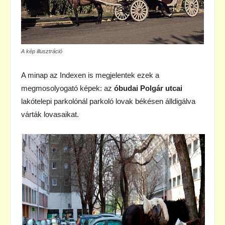
A kép illusztráció
A minap az Indexen is megjelentek ezek a
megmosolyogató képek: az
óbudai Polgár utcai
lakótelepi parkolónál parkoló lovak békésen álldigálva
várták lovasaikat.