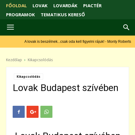
FŐOLDAL
LOVAK
LOVARDÁK
PIACTÉR
PROGRAMOK
TEMATIKUS KERESŐ
A lovak is beszélnek...csak oda kell figyelni rájuk! - Monty Roberts
Kezdőlap
Kikapcsolódás
Kikapcsolódás
Lovak Budapest szívében