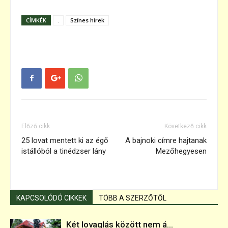
CÍMKÉK
.
Színes hírek
Előző cikk
Következő cikk
25 lovat mentett ki az égő
A bajnoki címre hajtanak
istállóból a tinédzser lány
Mezőhegyesen
KAPCSOLÓDÓ CIKKEK
TÖBB A SZERZŐTŐL
Két lovaglás között nem á...