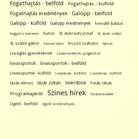
Fogathajtás - belföld
Fogathajtás - külföld
Galopp - belföld
Fogathajtás eredmények
Galopp - külföld
Galopp eredmények
horváth balázs
humor
ifj. dobrovitz józsef
hugyecz mariann
ifj. lázár zoltán
ifj. szabó gábor
krucsó szabolcs
kassai lajos
lipicai
Lovaglás gyerekeknek
Lovasrendőrök; polgárőrök
lovassportok
lovassportok - belföld
Lovassportok - külföld
Lovastusa - belföld
Lovastusa - külföld
overdose
lázár zoltán
lázár vilmos
Paták; lábak
Színes hírek
Programajánló
Túraútvonalak
Ügető - belföld
Ügető eredmények