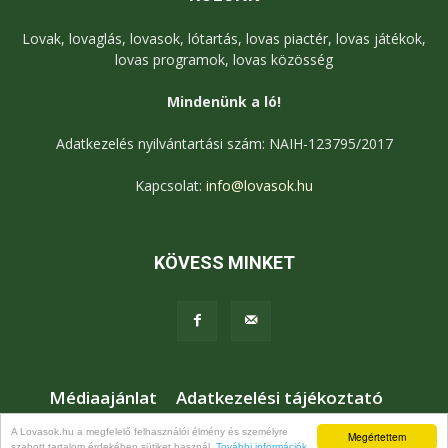
Lovak, lovaglás, lovasok, lótartás, lovas piactér, lovas játékok,
lovas programok, lovas közösség
Mindenünk a ló!
Adatkezelés nyilvántartási szám: NAIH-123795/2017
Kapcsolat:
info@lovasok.hu
KÖVESS MINKET
Médiaajánlat
Adatkezelési tájékoztató
Jogi nyilatkozat
Karrier
Kapcsolat
A Lovasok.hu a megfelelő felhasználói élmény és személyre
Megértettem
szabott tartalom érdekében sütiket használ.
További információk