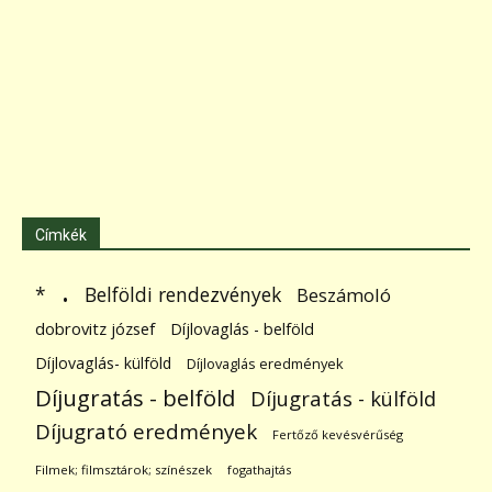
Címkék
.
Belföldi rendezvények
*
Beszámoló
dobrovitz józsef
Díjlovaglás - belföld
Díjlovaglás- külföld
Díjlovaglás eredmények
Díjugratás - belföld
Díjugratás - külföld
Díjugrató eredmények
Fertőző kevésvérűség
Filmek; filmsztárok; színészek
fogathajtás