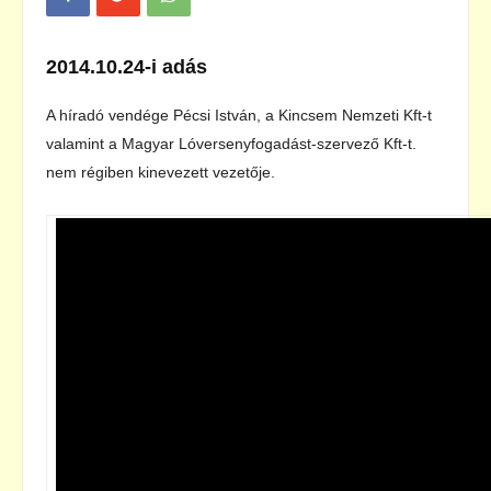
2014.10.24-i adás
A híradó vendége Pécsi István, a Kincsem Nemzeti Kft-t
valamint a Magyar Lóversenyfogadást-szervező Kft-t.
nem régiben kinevezett vezetője.