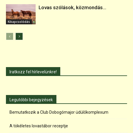
Lovas szólások, közmondás...
Kikapcsolódás
Iratkozz fel hírlevelünkre!
Legutóbbi bejegyzések
Bemutatkozik a Club Dobogómajor üdülőkomplexum
A tökéletes lovastábor receptje