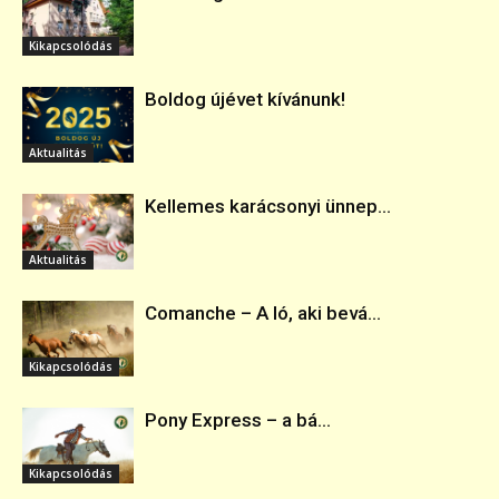
Kikapcsolódás
Boldog újévet kívánunk!
Aktualitás
Kellemes karácsonyi ünnep...
Aktualitás
Comanche – A ló, aki bevá...
Kikapcsolódás
Pony Express – a bá...
Kikapcsolódás