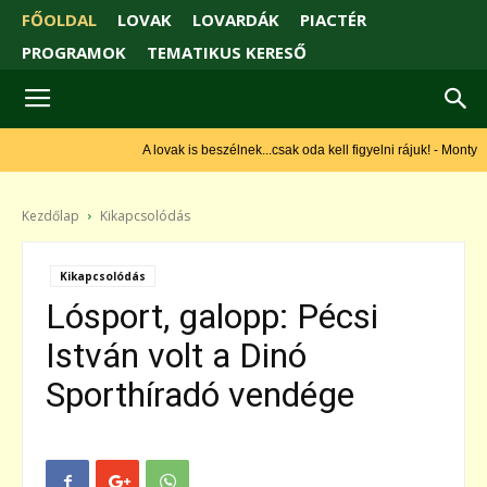
FŐOLDAL
LOVAK
LOVARDÁK
PIACTÉR
PROGRAMOK
TEMATIKUS KERESŐ
A lovak is beszélnek...csak oda kell figyelni rájuk! - Monty
Roberts
Kezdőlap
Kikapcsolódás
Kikapcsolódás
Lósport, galopp: Pécsi
István volt a Dinó
Sporthíradó vendége