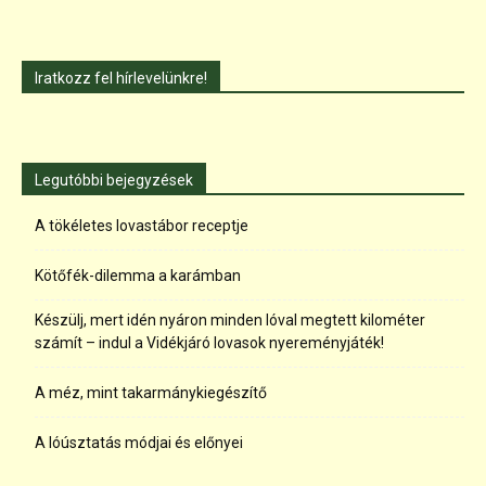
Iratkozz fel hírlevelünkre!
Legutóbbi bejegyzések
A tökéletes lovastábor receptje
Kötőfék-dilemma a karámban
Készülj, mert idén nyáron minden lóval megtett kilométer
számít – indul a Vidékjáró lovasok nyereményjáték!
A méz, mint takarmánykiegészítő
A lóúsztatás módjai és előnyei