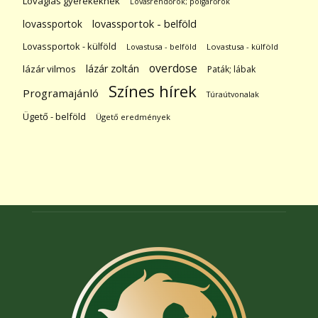
Lovaglás gyerekeknek
Lovasrendőrök; polgárőrök
lovassportok
lovassportok - belföld
Lovassportok - külföld
Lovastusa - belföld
Lovastusa - külföld
overdose
lázár zoltán
lázár vilmos
Paták; lábak
Színes hírek
Programajánló
Túraútvonalak
Ügető - belföld
Ügető eredmények