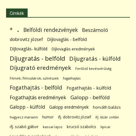
Címkék
.
Belföldi rendezvények
*
Beszámoló
dobrovitz józsef
Díjlovaglás - belföld
Díjlovaglás- külföld
Díjlovaglás eredmények
Díjugratás - belföld
Díjugratás - külföld
Díjugrató eredmények
Fertőző kevésvérűség
Filmek; filmsztárok; színészek
fogathajtás
Fogathajtás - belföld
Fogathajtás - külföld
Galopp - belföld
Fogathajtás eredmények
Galopp - külföld
Galopp eredmények
horváth balázs
humor
ifj. dobrovitz józsef
hugyecz mariann
ifj. lázár zoltán
ifj. szabó gábor
krucsó szabolcs
kassai lajos
lipicai