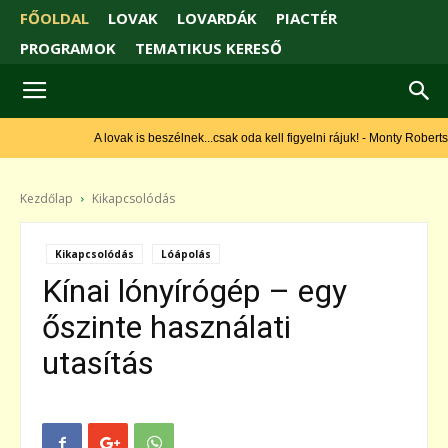
FŐOLDAL
LOVAK
LOVARDÁK
PIACTÉR
PROGRAMOK
TEMATIKUS KERESŐ
A lovak is beszélnek...csak oda kell figyelni rájuk! - Monty Roberts
Kezdőlap
Kikapcsolódás
Kikapcsolódás
Lóápolás
Kínai lónyírógép – egy
őszinte használati
utasítás