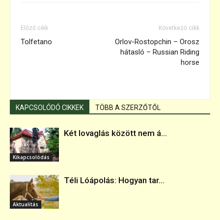
Előző cikk
Következő cikk
Tolfetano
Orlov-Rostopchin – Orosz
hátasló – Russian Riding
horse
KAPCSOLÓDÓ CIKKEK
TÖBB A SZERZŐTŐL
Két lovaglás között nem á...
Kikapcsolódás
Téli Lóápolás: Hogyan tar...
Aktualitás