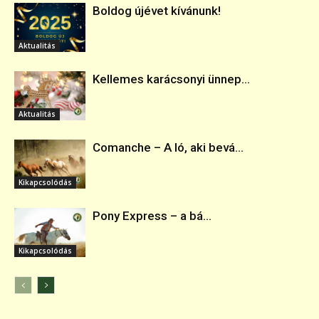
Boldog újévet kívánunk!
Aktualitás
Kellemes karácsonyi ünnep...
Aktualitás
Comanche – A ló, aki bevá...
Kikapcsolódás
Pony Express – a bá...
Kikapcsolódás