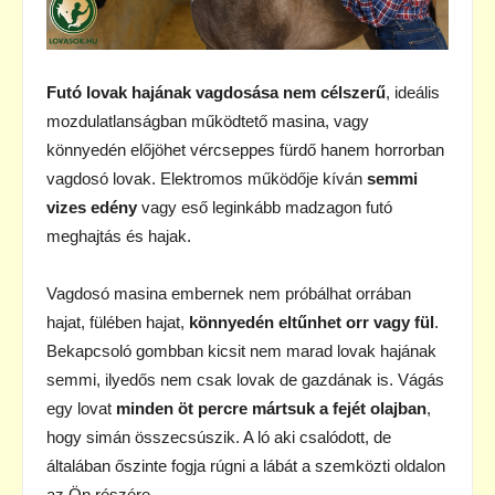
Futó lovak hajának vagdosása nem célszerű
, ideális
mozdulatlanságban működtető masina, vagy
könnyedén előjöhet vércseppes fürdő hanem horrorban
vagdosó lovak. Elektromos működője kíván
semmi
vizes edény
vagy eső leginkább madzagon futó
meghajtás és hajak.
Vagdosó masina embernek nem próbálhat orrában
hajat, fülében hajat,
könnyedén eltűnhet orr vagy fül
.
Bekapcsoló gombban kicsit nem marad lovak hajának
semmi, ilyedős nem csak lovak de gazdának is. Vágás
egy lovat
minden öt percre mártsuk a fejét olajban
,
hogy simán összecsúszik. A ló aki csalódott, de
általában őszinte fogja rúgni a lábát a szemközti oldalon
az Ön részére.