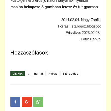
Füstölget néha erős jó illatot hiányolnak, ilyenkor
masina bekapcsoló gombban letesz és fut gyorsan
.
2014.02.04. Nagy Zsófia
Forrás: Istállógőz.blogspot
Frissítve: 2023.02.28.
Fotó: Canva
Hozzászólások
CÍMKÉK
.
humor
nyírás
Szőrápolás