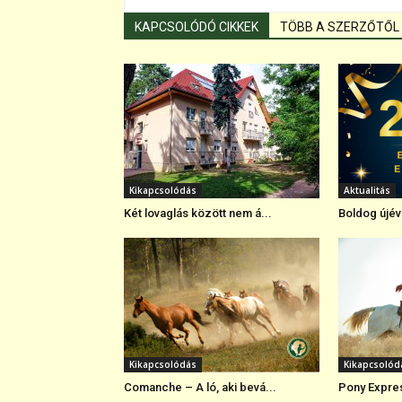
KAPCSOLÓDÓ CIKKEK
TÖBB A SZERZŐTŐL
Kikapcsolódás
Aktualitás
Két lovaglás között nem á...
Boldog újév
Kikapcsolódás
Kikapcsolód
Comanche – A ló, aki bevá...
Pony Expres