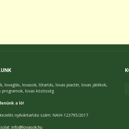
LUNK
K
k, lovaglás, lovasok, lótartás, lovas piactér, lovas játékok,
s programok, lovas közösség
enünk a ló!
kezelés nyilvántartási szám: NAIH-123795/2017
solat:
info@lovasok.hu