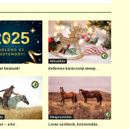
Aktualitás
et kívánunk!
Kellemes karácsonyi ünnep...
ás
Kikapcsolódás
s – a bá...
Lovas szólások, közmondás...