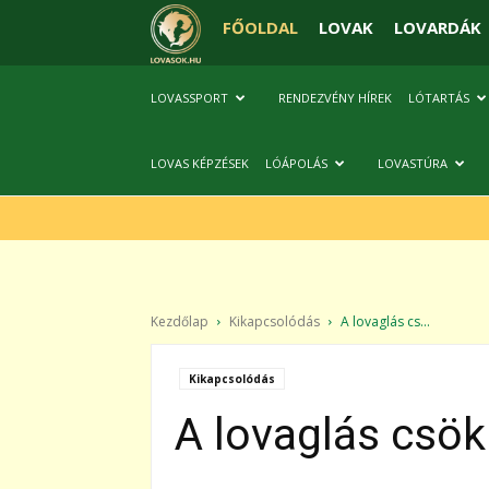
FŐOLDAL
LOVAK
LOVARDÁK
LOVASSPORT
RENDEZVÉNY HÍREK
LÓTARTÁS
LOVAS KÉPZÉSEK
LÓÁPOLÁS
LOVASTÚRA
Kezdőlap
Kikapcsolódás
A lovaglás cs...
Kikapcsolódás
A lovaglás csök