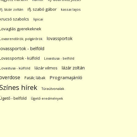
ifj. szabó gábor
ifj. lázár zoltán
kassai lajos
krucsó szabolcs
lipicai
Lovaglás gyerekeknek
lovassportok
Lovasrendőrök; polgárőrök
lovassportok - belföld
Lovassportok - külföld
Lovastusa - belföld
lázár zoltán
lázár vilmos
Lovastusa - külföld
overdose
Programajánló
Paták; lábak
Színes hírek
Túraútvonalak
Ügető - belföld
Ügető eredmények