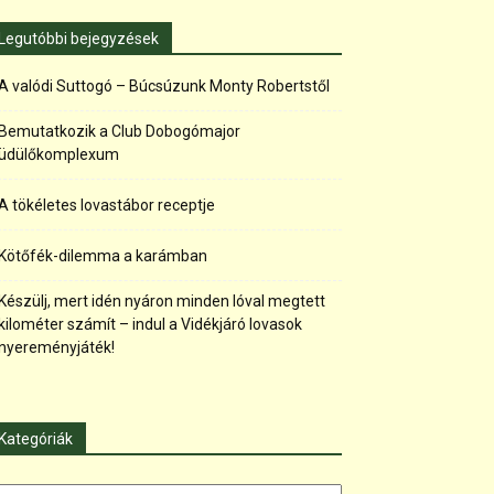
Legutóbbi bejegyzések
A valódi Suttogó – Búcsúzunk Monty Robertstől
Bemutatkozik a Club Dobogómajor
üdülőkomplexum
A tökéletes lovastábor receptje
Kötőfék-dilemma a karámban
Készülj, mert idén nyáron minden lóval megtett
kilométer számít – indul a Vidékjáró lovasok
nyereményjáték!
Kategóriák
tegóriák