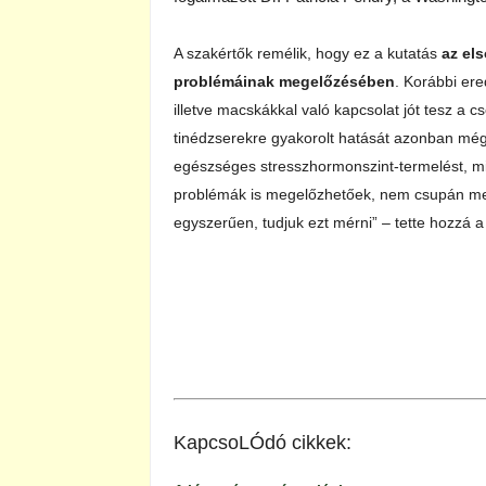
A szakértők remélik, hogy ez a kutatás
az els
problémáinak megelőzésében
. Korábbi er
illetve macskákkal való kapcsolat jót tesz a c
tinédzserekre gyakorolt hatását azonban még
egészséges stresszhormonszint-termelést, miv
problémák is megelőzhetőek, nem csupán ment
egyszerűen, tudjuk ezt mérni” – tette hozzá a
KapcsoLÓdó cikkek: