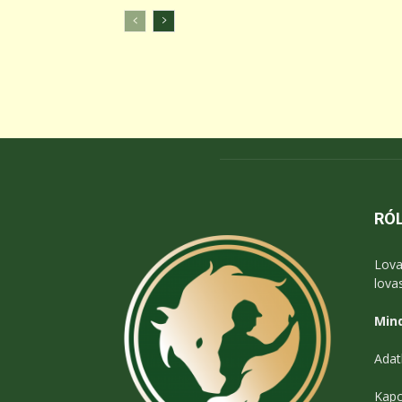
RÓ
Lova
lova
Mind
Adat
Kapc