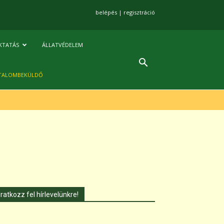
belépés
|
regisztráció
KTATÁS
ÁLLATVÉDELEM
TALOMBEKÜLDŐ
Iratkozz fel hírlevelünkre!