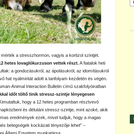
mérték a stresszhormon, vagyis a kortizol szintjét.
12 hetes lovaglókurzuson vettek részt.
A fiatalok heti
nultak: a gondozásukról, az ápolásukról, az idomításukról
vő hat nyálmintát adott a tanfolyam kezdetén és végén.
man-Animal Interaction Bulletin című szakfolyóiratban
kkal időt töltő tinik stressz-szintje lényegesen
 „Kimutattuk, hogy a 12 hetes programban résztvevő
közbeni és délutáni stressz-szintje, mint azoké, akik
galmas eredmények ezek, mivel tudjuk, hogy a magas
chés betegségek kockázati tényezője lehet” –
toni Állami Egyetem munkatársa.