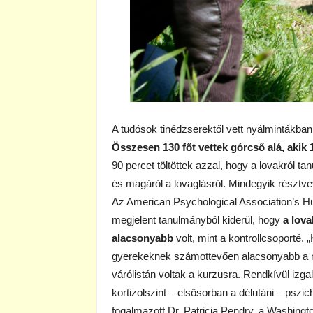
A tudósok tinédzserektől vett nyálmintákban 
Összesen 130 főt vettek górcső alá, akik 
90 percet töltöttek azzal, hogy a lovakról ta
és magáról a lovaglásról. Mindegyik résztve
Az American Psychological Association’s Hu
megjelent tanulmányból kiderül, hogy
a lova
alacsonyabb
volt, mint a kontrollcsoporté.
gyerekeknek számottevően alacsonyabb a nap
várólistán voltak a kurzusra. Rendkívül iz
kortizolszint – elsősorban a délutáni – pszi
fogalmazott Dr. Patricia Pendry, a Washing