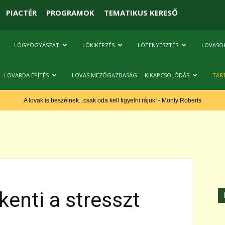
PIACTÉR
PROGRAMOK
TEMATIKUS KERESŐ
LÓGYÓGYÁSZAT
LÓKIKÉPZÉS
LÓTENYÉSZTÉS
LOVASO
LOVARDA ÉPÍTÉS
LOVAS MEZŐGAZDASÁG
KIKAPCSOLÓDÁS
TAR
A lovak is beszélnek...csak oda kell figyelni rájuk! - Monty Roberts
kenti a stresszt