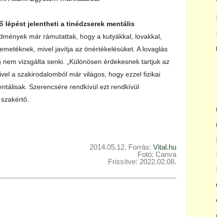
ő lépést jelentheti a tinédzserek mentális
edmények már rámutattak, hogy a kutyákkal, lovakkal,
semetéknek, mivel javítja az önértékelésüket. A lovaglás
 nem vizsgálta senki. „Különösen érdekesnek tartjuk az
el a szakirodalomból már világos, hogy ezzel fizikai
álisak. Szerencsére rendkívül ezt rendkívül
 szakértő.
2014.05.12. Forrás:
Vital.hu
Fotó: Canva
Frissítve: 2022.02.08.