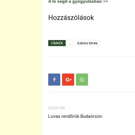
A ló segít a gyógyulásban
>>
Hozzászólások
CÍMKÉK
.
Színes hírek
Előző cikk
Lovas rendőrök Budaörsön