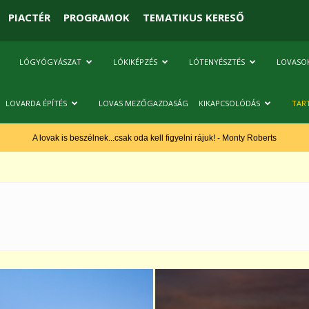
PIACTÉR
PROGRAMOK
TEMATIKUS KERESŐ
LÓGYÓGYÁSZAT
LÓKIKÉPZÉS
LÓTENYÉSZTÉS
LOVASO
LOVARDA ÉPÍTÉS
LOVAS MEZŐGAZDASÁG
KIKAPCSOLÓDÁS
TAR
A lovak is beszélnek...csak oda kell figyelni rájuk! - Monty Roberts