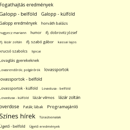
Fogathajtás eredmények
Galopp - belföld
Galopp - külföld
Galopp eredmények
horváth balázs
humor
ifj. dobrovitz józsef
hugyecz mariann
ifj. szabó gábor
ifj. lázár zoltán
kassai lajos
krucsó szabolcs
lipicai
Lovaglás gyerekeknek
lovassportok
Lovasrendőrök; polgárőrök
lovassportok - belföld
Lovassportok - külföld
Lovastusa - belföld
lázár zoltán
lázár vilmos
Lovastusa - külföld
overdose
Programajánló
Paták; lábak
Színes hírek
Túraútvonalak
Ügető - belföld
Ügető eredmények