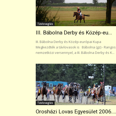
Távlovaglás
III. Bábolna Derby és Közép-eu...
III. Bábolna Derby és Közép-európai Kupa
Megkezdték a távlovasok is Bábolna (gz) - Rangos
nemzetközi versennyel, a III. Bábolna Derby és K...
Távlovaglás
Orosházi Lovas Egyesület 2006...