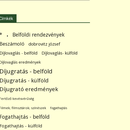
Címkék
.
Belföldi rendezvények
*
Beszámoló
dobrovitz józsef
Díjlovaglás - belföld
Díjlovaglás- külföld
Díjlovaglás eredmények
Díjugratás - belföld
Díjugratás - külföld
Díjugrató eredmények
Fertőző kevésvérűség
Filmek; filmsztárok; színészek
fogathajtás
Fogathajtás - belföld
Fogathajtás - külföld