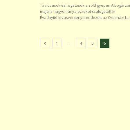
Távlovasok és fogatosok a zöld gyepen A bogárzói
majális hagyománya ezreket csalogatott ki
Évadnyitó lovasversenyt rendezett az Orosházi L...
...
1
4
5
6