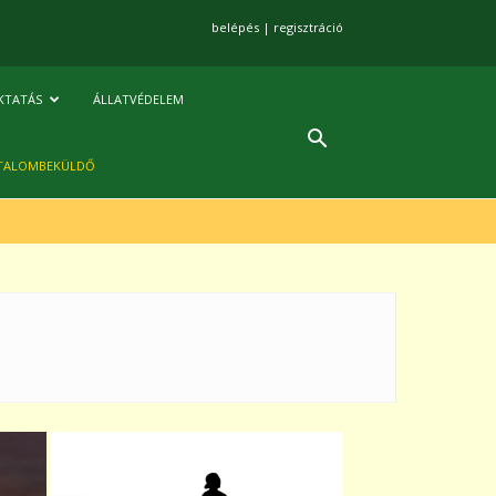
belépés
|
regisztráció
KTATÁS
ÁLLATVÉDELEM
TALOMBEKÜLDŐ