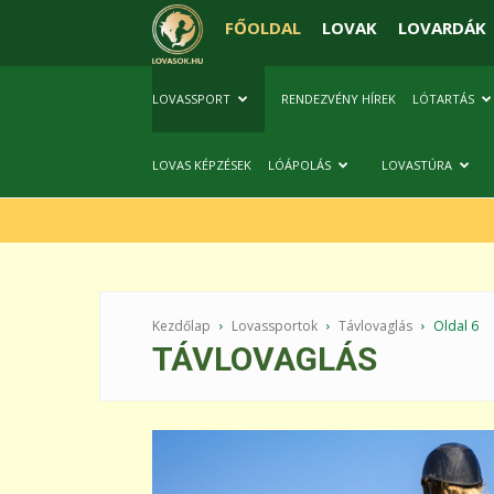
FŐOLDAL
LOVAK
LOVARDÁK
LOVASSPORT
RENDEZVÉNY HÍREK
LÓTARTÁS
LOVAS KÉPZÉSEK
LÓÁPOLÁS
LOVASTÚRA
Kezdőlap
Lovassportok
Távlovaglás
Oldal 6
TÁVLOVAGLÁS