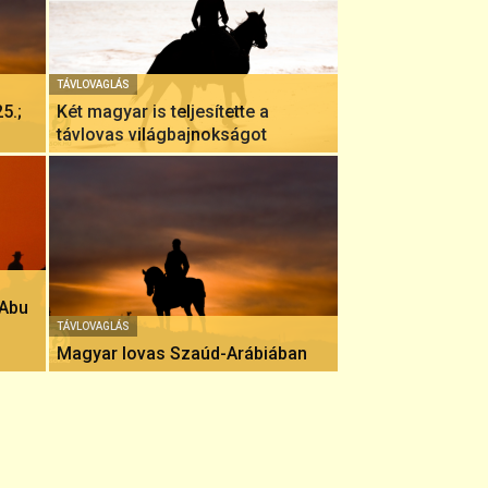
TÁVLOVAGLÁS
5.;
Két magyar is teljesítette a
távlovas világbajnokságot
 Abu
TÁVLOVAGLÁS
Magyar lovas Szaúd-Arábiában