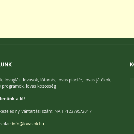
LUNK
K
k, lovaglás, lovasok, lótartás, lovas piactér, lovas játékok,
s programok, lovas közösség
enünk a ló!
kezelés nyilvántartási szám: NAIH-123795/2017
solat:
info@lovasok.hu