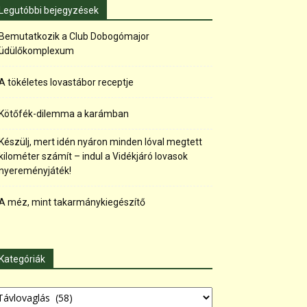
Legutóbbi bejegyzések
Bemutatkozik a Club Dobogómajor
üdülőkomplexum
A tökéletes lovastábor receptje
Kötőfék-dilemma a karámban
Készülj, mert idén nyáron minden lóval megtett
kilométer számít – indul a Vidékjáró lovasok
nyereményjáték!
A méz, mint takarmánykiegészítő
Kategóriák
tegóriák