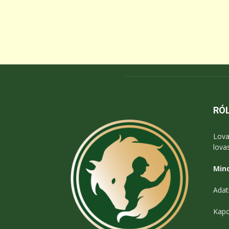
RÓ
Lova
lova
Mind
Adat
Kapc