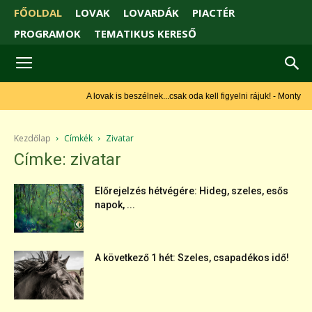
FŐOLDAL
LOVAK
LOVARDÁK
PIACTÉR
PROGRAMOK
TEMATIKUS KERESŐ
A lovak is beszélnek...csak oda kell figyelni rájuk! - Monty Roberts
Kezdőlap
Címkék
Zivatar
Címke: zivatar
Előrejelzés hétvégére: Hideg, szeles, esős
napok, ...
A következő 1 hét: Szeles, csapadékos idő!