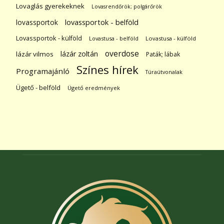
Lovaglás gyerekeknek
Lovasrendőrök; polgárőrök
lovassportok
lovassportok - belföld
Lovassportok - külföld
Lovastusa - belföld
Lovastusa - külföld
overdose
lázár zoltán
lázár vilmos
Paták; lábak
Színes hírek
Programajánló
Túraútvonalak
Ügető - belföld
Ügető eredmények