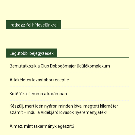
Iratkozz fel hírlevelünkre!
Legutóbbi bejegyzések
Bemutatkozik a Club Dobogómajor üdülőkomplexum
A tökéletes lovastábor receptje
Kötőfék-dilemma a karámban
Készülj, mert idén nyáron minden lóval megtett kilométer
számít – indul a Vidékjáró lovasok nyereményjáték!
A méz, mint takarmánykiegészítő