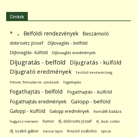
Címkék
.
Belföldi rendezvények
*
Beszámoló
dobrovitz józsef
Díjlovaglás - belföld
Díjlovaglás- külföld
Díjlovaglás eredmények
Díjugratás - belföld
Díjugratás - külföld
Díjugrató eredmények
Fertőző kevésvérűség
Filmek; filmsztárok; színészek
fogathajtás
Fogathajtás - belföld
Fogathajtás - külföld
Galopp - belföld
Fogathajtás eredmények
Galopp - külföld
Galopp eredmények
horváth balázs
humor
ifj. dobrovitz józsef
hugyecz mariann
ifj. lázár zoltán
ifj. szabó gábor
krucsó szabolcs
kassai lajos
lipicai