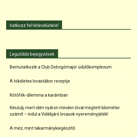
Iratkozz fel hírlevelünkre!
Legutóbbi bejegyzések
Bemutatkozik a Club Dobogómajor üdülőkomplexum
A tökéletes lovastábor receptje
Kötőfék-dilemma a karámban
Készülj, mert idén nyáron minden lóval megtett kilométer
számít – indul a Vidékjáró lovasok nyereményjáték!
A méz, mint takarmánykiegészítő