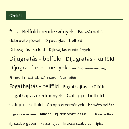
Címkék
.
Belföldi rendezvények
*
Beszámoló
dobrovitz józsef
Díjlovaglás - belföld
Díjlovaglás- külföld
Díjlovaglás eredmények
Díjugratás - belföld
Díjugratás - külföld
Díjugrató eredmények
Fertőző kevésvérűség
Filmek; filmsztárok; színészek
fogathajtás
Fogathajtás - belföld
Fogathajtás - külföld
Galopp - belföld
Fogathajtás eredmények
Galopp - külföld
Galopp eredmények
horváth balázs
humor
ifj. dobrovitz józsef
hugyecz mariann
ifj. lázár zoltán
ifj. szabó gábor
krucsó szabolcs
kassai lajos
lipicai