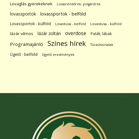
Lovaglás gyerekeknek
Lovasrendőrök; polgárőrök
lovassportok
lovassportok - belföld
Lovassportok - külföld
Lovastusa - belföld
Lovastusa - külföld
overdose
lázár zoltán
lázár vilmos
Paták; lábak
Színes hírek
Programajánló
Túraútvonalak
Ügető - belföld
Ügető eredmények