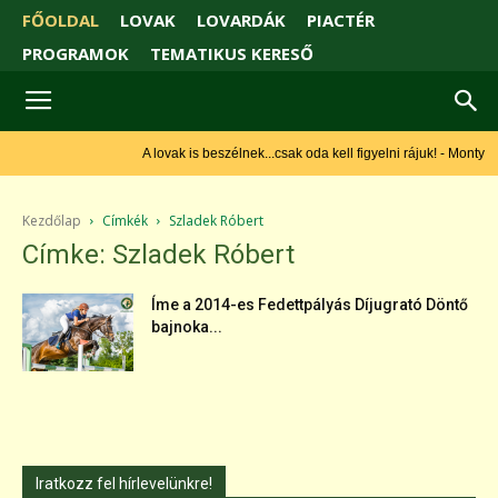
FŐOLDAL
LOVAK
LOVARDÁK
PIACTÉR
PROGRAMOK
TEMATIKUS KERESŐ
A lovak is beszélnek...csak oda kell figyelni rájuk! - Monty
Roberts
Kezdőlap
Címkék
Szladek Róbert
Címke: Szladek Róbert
Íme a 2014-es Fedettpályás Díjugrató Döntő
bajnoka...
Iratkozz fel hírlevelünkre!