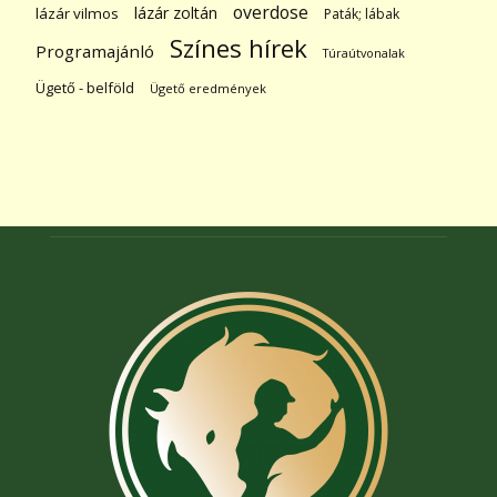
overdose
lázár zoltán
lázár vilmos
Paták; lábak
Színes hírek
Programajánló
Túraútvonalak
Ügető - belföld
Ügető eredmények