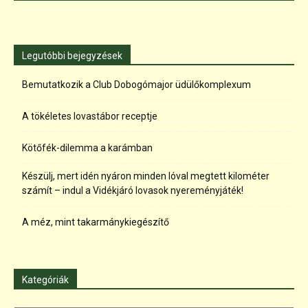
Legutóbbi bejegyzések
Bemutatkozik a Club Dobogómajor üdülőkomplexum
A tökéletes lovastábor receptje
Kötőfék-dilemma a karámban
Készülj, mert idén nyáron minden lóval megtett kilométer
számít – indul a Vidékjáró lovasok nyereményjáték!
A méz, mint takarmánykiegészítő
Kategóriák
Kategóriák