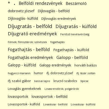
.
Belföldi rendezvények
*
Beszámoló
dobrovitz józsef
Díjlovaglás - belföld
Díjlovaglás- külföld
Díjlovaglás eredmények
Díjugratás - belföld
Díjugratás - külföld
Díjugrató eredmények
Fertőző kevésvérűség
Filmek; filmsztárok; színészek
fogathajtás
Fogathajtás - belföld
Fogathajtás - külföld
Galopp - belföld
Fogathajtás eredmények
Galopp - külföld
Galopp eredmények
horváth balázs
humor
ifj. dobrovitz józsef
hugyecz mariann
ifj. lázár zoltán
ifj. szabó gábor
krucsó szabolcs
kassai lajos
lipicai
Lovaglás gyerekeknek
Lovasrendőrök; polgárőrök
lovassportok
lovassportok - belföld
Lovassportok - külföld
Lovastusa - belföld
Lovastusa - külföld