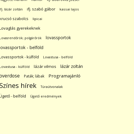
ifj. szabó gábor
ifj. lázár zoltán
kassai lajos
krucsó szabolcs
lipicai
Lovaglás gyerekeknek
lovassportok
Lovasrendőrök; polgárőrök
lovassportok - belföld
Lovassportok - külföld
Lovastusa - belföld
lázár zoltán
lázár vilmos
Lovastusa - külföld
overdose
Programajánló
Paták; lábak
Színes hírek
Túraútvonalak
Ügető - belföld
Ügető eredmények