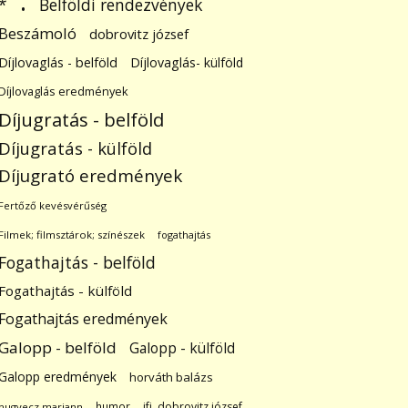
.
Belföldi rendezvények
*
Beszámoló
dobrovitz józsef
Díjlovaglás - belföld
Díjlovaglás- külföld
Díjlovaglás eredmények
Díjugratás - belföld
Díjugratás - külföld
Díjugrató eredmények
Fertőző kevésvérűség
Filmek; filmsztárok; színészek
fogathajtás
Fogathajtás - belföld
Fogathajtás - külföld
Fogathajtás eredmények
Galopp - belföld
Galopp - külföld
Galopp eredmények
horváth balázs
humor
ifj. dobrovitz józsef
hugyecz mariann