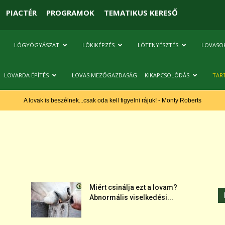
PIACTÉR
PROGRAMOK
TEMATIKUS KERESŐ
LÓGYÓGYÁSZAT
LÓKIKÉPZÉS
LÓTENYÉSZTÉS
LOVASO
LOVARDA ÉPÍTÉS
LOVAS MEZŐGAZDASÁG
KIKAPCSOLÓDÁS
TAR
A lovak is beszélnek...csak oda kell figyelni rájuk! - Monty Roberts
Miért csinálja ezt a lovam?
Abnormális viselkedési...