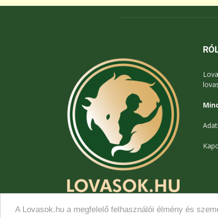
RÓ
Lova
lova
Mind
Adat
Kapc
A Lovasok.hu a megfelelő felhasználói élmény és szemé
© Lovasok.hu