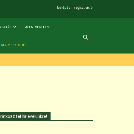
belépés
|
regisztráció
KTATÁS
ÁLLATVÉDELEM
TALOMBEKÜLDŐ
Iratkozz fel hírlevelünkre!