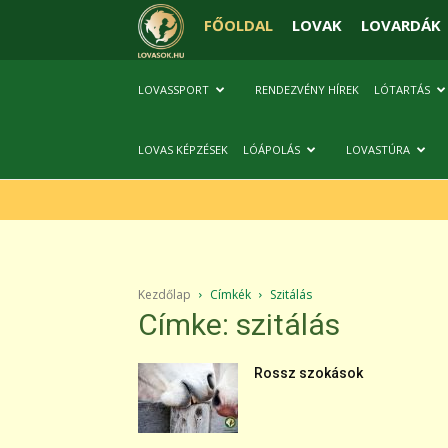
FŐOLDAL
LOVAK
LOVARDÁK
LOVASSPORT
RENDEZVÉNY HÍREK
LÓTARTÁS
LOVAS KÉPZÉSEK
LÓÁPOLÁS
LOVASTÚRA
Kezdőlap
Címkék
Szitálás
Címke: szitálás
Rossz szokások