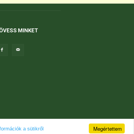
ÖVESS MINKET
Megértettem
formációk a sütikről
Jogi nyilatkozat
Karrier
Kapcsolat