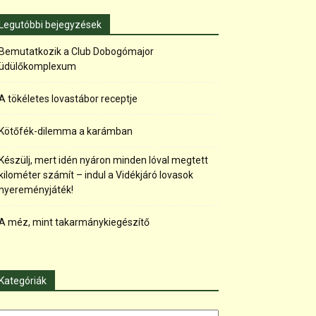
Legutóbbi bejegyzések
Bemutatkozik a Club Dobogómajor
üdülőkomplexum
A tökéletes lovastábor receptje
Kötőfék-dilemma a karámban
Készülj, mert idén nyáron minden lóval megtett
kilométer számít – indul a Vidékjáró lovasok
nyereményjáték!
A méz, mint takarmánykiegészítő
Kategóriák
tegóriák