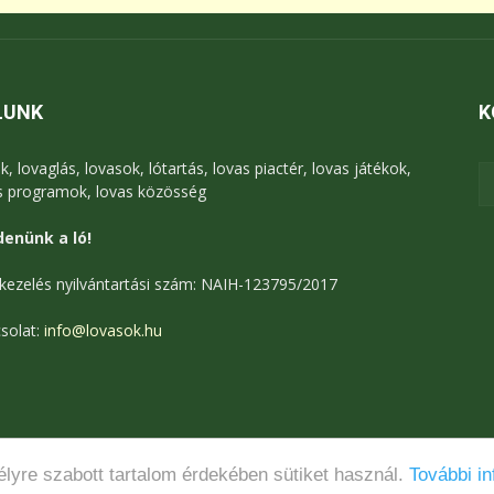
LUNK
K
k, lovaglás, lovasok, lótartás, lovas piactér, lovas játékok,
s programok, lovas közösség
enünk a ló!
kezelés nyilvántartási szám: NAIH-123795/2017
solat:
info@lovasok.hu
lyre szabott tartalom érdekében sütiket használ.
További in
Médiaajánlat
Adatkezelési tájékoztató