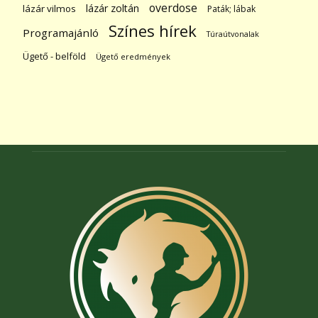
overdose
lázár zoltán
lázár vilmos
Paták; lábak
Színes hírek
Programajánló
Túraútvonalak
Ügető - belföld
Ügető eredmények