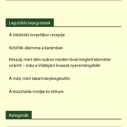
Legutóbbi bejegyzések
A tökéletes lovastábor receptje
Kötőfék-dilemma a karámban
Készülj, mert idén nyáron minden lóval megtett kilométer
számít – indul a Vidékjáró lovasok nyereményjáték!
A méz, mint takarmánykiegészítő
A lóúsztatás módjai és előnyei
Kategóriák
Kategóriák