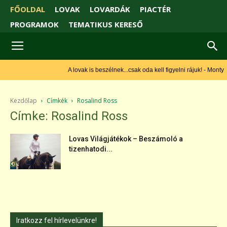
FŐOLDAL
LOVAK
LOVARDÁK
PIACTÉR
PROGRAMOK
TEMATIKUS KERESŐ
A lovak is beszélnek...csak oda kell figyelni rájuk! - Monty
Roberts
Kezdőlap
Címkék
Rosalind Ross
Címke: Rosalind Ross
Lovas Világjátékok – Beszámoló a
tizenhatodi...
Iratkozz fel hírlevelünkre!