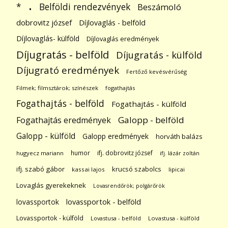
.
Belföldi rendezvények
*
Beszámoló
dobrovitz józsef
Díjlovaglás - belföld
Díjlovaglás- külföld
Díjlovaglás eredmények
Díjugratás - belföld
Díjugratás - külföld
Díjugrató eredmények
Fertőző kevésvérűség
Filmek; filmsztárok; színészek
fogathajtás
Fogathajtás - belföld
Fogathajtás - külföld
Galopp - belföld
Fogathajtás eredmények
Galopp - külföld
Galopp eredmények
horváth balázs
humor
ifj. dobrovitz józsef
hugyecz mariann
ifj. lázár zoltán
ifj. szabó gábor
krucsó szabolcs
kassai lajos
lipicai
Lovaglás gyerekeknek
Lovasrendőrök; polgárőrök
lovassportok
lovassportok - belföld
Lovassportok - külföld
Lovastusa - belföld
Lovastusa - külföld