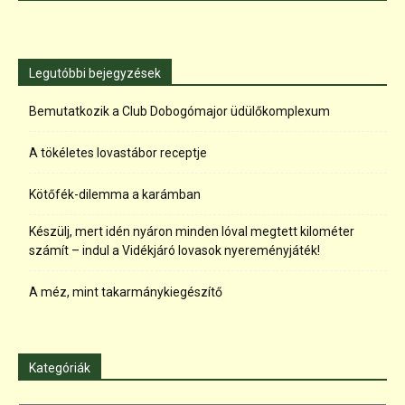
Legutóbbi bejegyzések
Bemutatkozik a Club Dobogómajor üdülőkomplexum
A tökéletes lovastábor receptje
Kötőfék-dilemma a karámban
Készülj, mert idén nyáron minden lóval megtett kilométer
számít – indul a Vidékjáró lovasok nyereményjáték!
A méz, mint takarmánykiegészítő
Kategóriák
Kategóriák