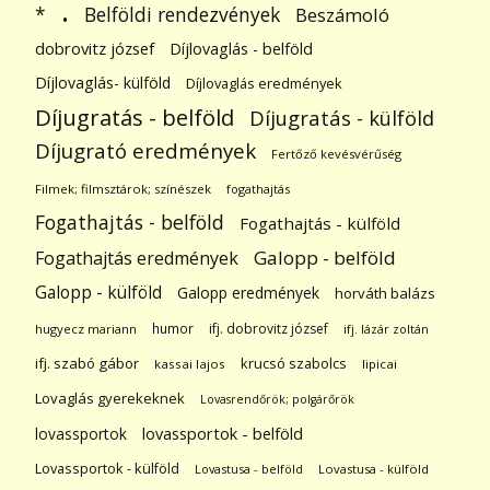
.
Belföldi rendezvények
*
Beszámoló
dobrovitz józsef
Díjlovaglás - belföld
Díjlovaglás- külföld
Díjlovaglás eredmények
Díjugratás - belföld
Díjugratás - külföld
Díjugrató eredmények
Fertőző kevésvérűség
Filmek; filmsztárok; színészek
fogathajtás
Fogathajtás - belföld
Fogathajtás - külföld
Galopp - belföld
Fogathajtás eredmények
Galopp - külföld
Galopp eredmények
horváth balázs
humor
ifj. dobrovitz józsef
hugyecz mariann
ifj. lázár zoltán
ifj. szabó gábor
krucsó szabolcs
kassai lajos
lipicai
Lovaglás gyerekeknek
Lovasrendőrök; polgárőrök
lovassportok
lovassportok - belföld
Lovassportok - külföld
Lovastusa - belföld
Lovastusa - külföld