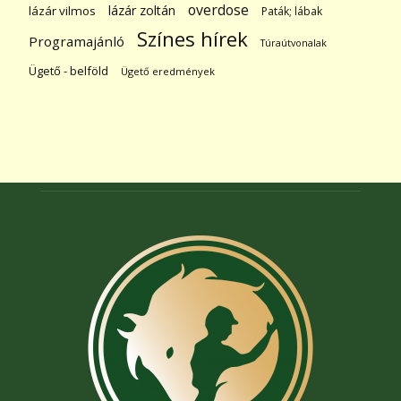
overdose
lázár zoltán
lázár vilmos
Paták; lábak
Színes hírek
Programajánló
Túraútvonalak
Ügető - belföld
Ügető eredmények