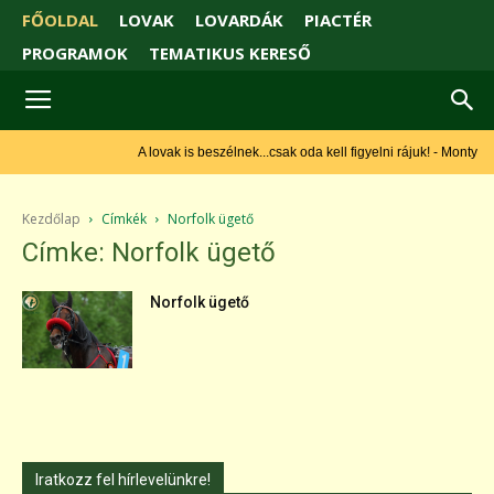
FŐOLDAL
LOVAK
LOVARDÁK
PIACTÉR
PROGRAMOK
TEMATIKUS KERESŐ
A lovak is beszélnek...csak oda kell figyelni rájuk! - Monty
Roberts
Kezdőlap
Címkék
Norfolk ügető
Címke: Norfolk ügető
Norfolk ügető
Iratkozz fel hírlevelünkre!