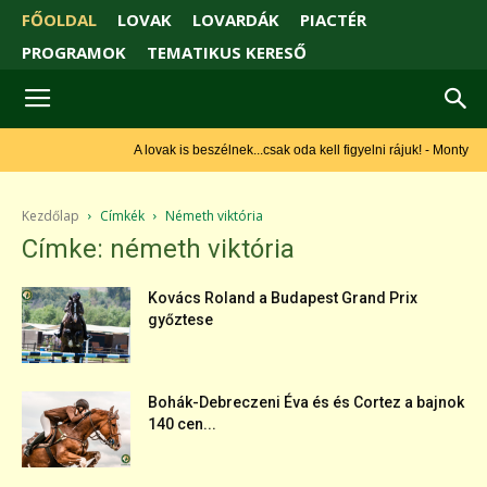
FŐOLDAL
LOVAK
LOVARDÁK
PIACTÉR
PROGRAMOK
TEMATIKUS KERESŐ
A lovak is beszélnek...csak oda kell figyelni rájuk! - Monty Roberts
Kezdőlap
Címkék
Németh viktória
Címke: németh viktória
Kovács Roland a Budapest Grand Prix
győztese
Bohák-Debreczeni Éva és és Cortez a bajnok
140 cen...