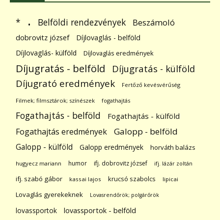
.
Belföldi rendezvények
*
Beszámoló
dobrovitz józsef
Díjlovaglás - belföld
Díjlovaglás- külföld
Díjlovaglás eredmények
Díjugratás - belföld
Díjugratás - külföld
Díjugrató eredmények
Fertőző kevésvérűség
Filmek; filmsztárok; színészek
fogathajtás
Fogathajtás - belföld
Fogathajtás - külföld
Galopp - belföld
Fogathajtás eredmények
Galopp - külföld
Galopp eredmények
horváth balázs
humor
ifj. dobrovitz józsef
hugyecz mariann
ifj. lázár zoltán
ifj. szabó gábor
krucsó szabolcs
kassai lajos
lipicai
Lovaglás gyerekeknek
Lovasrendőrök; polgárőrök
lovassportok
lovassportok - belföld