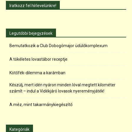
Iratkozz fel hírlevelünkre!
Legutóbbi bejegyzések
Bemutatkozik a Club Dobogómajor üdülőkomplexum
A tökéletes lovastábor receptje
Kötőfék-dilemma a karámban
Készülj, mert idén nyáron minden lóval megtett kilométer
számít – indul a Vidékjáró lovasok nyereményjáték!
A méz, mint takarmánykiegészítő
Kategóriák