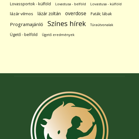
Lovassportok - külföld
Lovastusa - belföld
Lovastusa - külföld
overdose
lázár zoltán
lázár vilmos
Paták; lábak
Színes hírek
Programajánló
Túraútvonalak
Ügető - belföld
Ügető eredmények