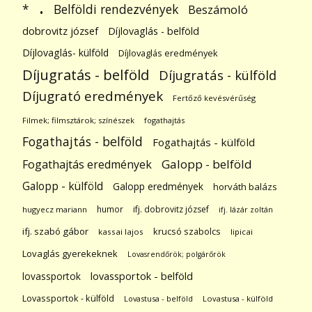
.
Belföldi rendezvények
*
Beszámoló
dobrovitz józsef
Díjlovaglás - belföld
Díjlovaglás- külföld
Díjlovaglás eredmények
Díjugratás - belföld
Díjugratás - külföld
Díjugrató eredmények
Fertőző kevésvérűség
Filmek; filmsztárok; színészek
fogathajtás
Fogathajtás - belföld
Fogathajtás - külföld
Galopp - belföld
Fogathajtás eredmények
Galopp - külföld
Galopp eredmények
horváth balázs
humor
ifj. dobrovitz józsef
hugyecz mariann
ifj. lázár zoltán
ifj. szabó gábor
krucsó szabolcs
kassai lajos
lipicai
Lovaglás gyerekeknek
Lovasrendőrök; polgárőrök
lovassportok
lovassportok - belföld
Lovassportok - külföld
Lovastusa - belföld
Lovastusa - külföld