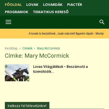
FŐOLDAL
LOVAK
LOVARDÁK
PIACTÉR
PROGRAMOK
TEMATIKUS KERESŐ
A lovak is beszélnek...csak oda kell figyelni rájuk! - Monty Roberts
Kezdőlap
Címkék
Mary McCormick
Címke: Mary McCormick
Lovas Világjátékok – Beszámoló a
tizenötödik...
Iratkozz fel hírlevelünkre!