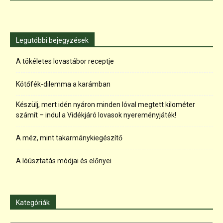
Legutóbbi bejegyzések
A tökéletes lovastábor receptje
Kötőfék-dilemma a karámban
Készülj, mert idén nyáron minden lóval megtett kilométer
számít – indul a Vidékjáró lovasok nyereményjáték!
A méz, mint takarmánykiegészítő
A lóúsztatás módjai és előnyei
Kategóriák
Kategóriák