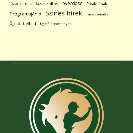
overdose
lázár zoltán
lázár vilmos
Paták; lábak
Színes hírek
Programajánló
Túraútvonalak
Ügető - belföld
Ügető eredmények