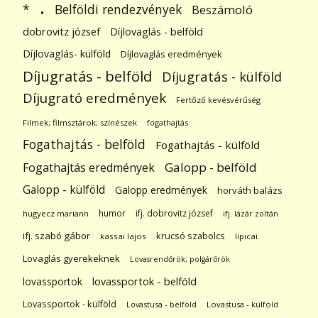
.
Belföldi rendezvények
*
Beszámoló
dobrovitz józsef
Díjlovaglás - belföld
Díjlovaglás- külföld
Díjlovaglás eredmények
Díjugratás - belföld
Díjugratás - külföld
Díjugrató eredmények
Fertőző kevésvérűség
Filmek; filmsztárok; színészek
fogathajtás
Fogathajtás - belföld
Fogathajtás - külföld
Galopp - belföld
Fogathajtás eredmények
Galopp - külföld
Galopp eredmények
horváth balázs
humor
ifj. dobrovitz józsef
hugyecz mariann
ifj. lázár zoltán
ifj. szabó gábor
krucsó szabolcs
kassai lajos
lipicai
Lovaglás gyerekeknek
Lovasrendőrök; polgárőrök
lovassportok
lovassportok - belföld
Lovassportok - külföld
Lovastusa - belföld
Lovastusa - külföld