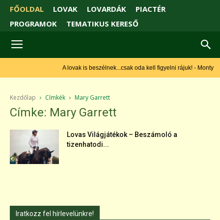
FŐOLDAL
LOVAK
LOVARDÁK
PIACTÉR
PROGRAMOK
TEMATIKUS KERESŐ
A lovak is beszélnek...csak oda kell figyelni rájuk! - Monty
Roberts
Kezdőlap
Címkék
Mary Garrett
Címke: Mary Garrett
Lovas Világjátékok – Beszámoló a
tizenhatodi...
Iratkozz fel hírlevelünkre!