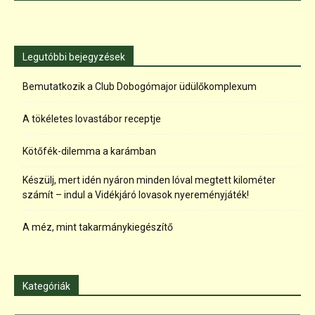
Legutóbbi bejegyzések
Bemutatkozik a Club Dobogómajor üdülőkomplexum
A tökéletes lovastábor receptje
Kötőfék-dilemma a karámban
Készülj, mert idén nyáron minden lóval megtett kilométer
számít – indul a Vidékjáró lovasok nyereményjáték!
A méz, mint takarmánykiegészítő
Kategóriák
Kategóriák