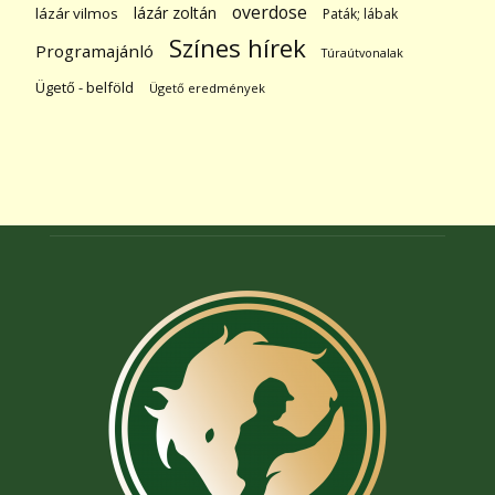
overdose
lázár zoltán
lázár vilmos
Paták; lábak
Színes hírek
Programajánló
Túraútvonalak
Ügető - belföld
Ügető eredmények