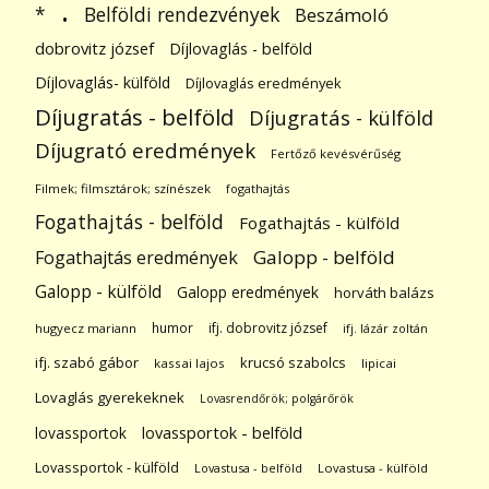
.
Belföldi rendezvények
*
Beszámoló
dobrovitz józsef
Díjlovaglás - belföld
Díjlovaglás- külföld
Díjlovaglás eredmények
Díjugratás - belföld
Díjugratás - külföld
Díjugrató eredmények
Fertőző kevésvérűség
Filmek; filmsztárok; színészek
fogathajtás
Fogathajtás - belföld
Fogathajtás - külföld
Galopp - belföld
Fogathajtás eredmények
Galopp - külföld
Galopp eredmények
horváth balázs
humor
ifj. dobrovitz józsef
hugyecz mariann
ifj. lázár zoltán
ifj. szabó gábor
krucsó szabolcs
kassai lajos
lipicai
Lovaglás gyerekeknek
Lovasrendőrök; polgárőrök
lovassportok
lovassportok - belföld
Lovassportok - külföld
Lovastusa - belföld
Lovastusa - külföld