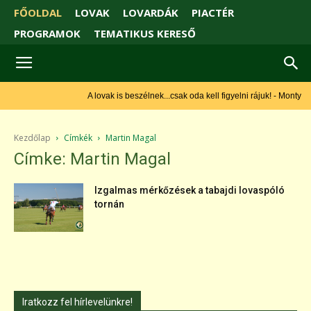
FŐOLDAL
LOVAK
LOVARDÁK
PIACTÉR
PROGRAMOK
TEMATIKUS KERESŐ
A lovak is beszélnek...csak oda kell figyelni rájuk! - Monty
Roberts
Kezdőlap
Címkék
Martin Magal
Címke: Martin Magal
Izgalmas mérkőzések a tabajdi lovaspóló
tornán
Iratkozz fel hírlevelünkre!