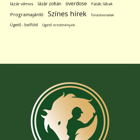
overdose
lázár zoltán
lázár vilmos
Paták; lábak
Színes hírek
Programajánló
Túraútvonalak
Ügető - belföld
Ügető eredmények