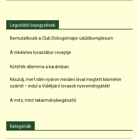
Legutóbbi bejegyzések
Bemutatkozik a Club Dobogómajor üdülőkomplexum
A tökéletes lovastábor receptje
Kötőfék-dilemma a karámban
Készülj, mert idén nyáron minden lóval megtett kilométer
számít – indul a Vidékjáró lovasok nyereményjáték!
A méz, mint takarmánykiegészítő
Kategóriák
Kategóriák