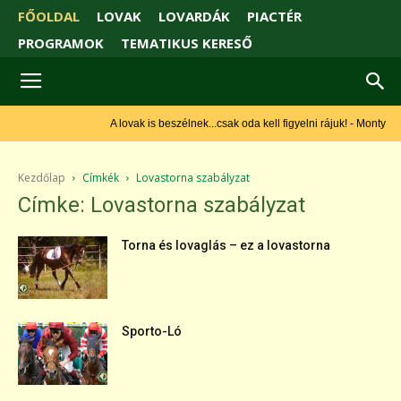
FŐOLDAL
LOVAK
LOVARDÁK
PIACTÉR
PROGRAMOK
TEMATIKUS KERESŐ
A lovak is beszélnek...csak oda kell figyelni rájuk! - Monty Roberts
Kezdőlap
Címkék
Lovastorna szabályzat
Címke: Lovastorna szabályzat
Torna és lovaglás – ez a lovastorna
Sporto-Ló