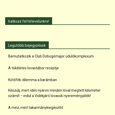
Iratkozz fel hírlevelünkre!
Legutóbbi bejegyzések
Bemutatkozik a Club Dobogómajor üdülőkomplexum
A tökéletes lovastábor receptje
Kötőfék-dilemma a karámban
Készülj, mert idén nyáron minden lóval megtett kilométer
számít – indul a Vidékjáró lovasok nyereményjáték!
A méz, mint takarmánykiegészítő