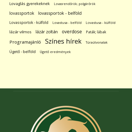
Lovaglás gyerekeknek
Lovasrendőrök; polgárőrök
lovassportok
lovassportok - belföld
Lovassportok - külföld
Lovastusa - belföld
Lovastusa - külföld
overdose
lázár zoltán
lázár vilmos
Paták; lábak
Színes hírek
Programajánló
Túraútvonalak
Ügető - belföld
Ügető eredmények