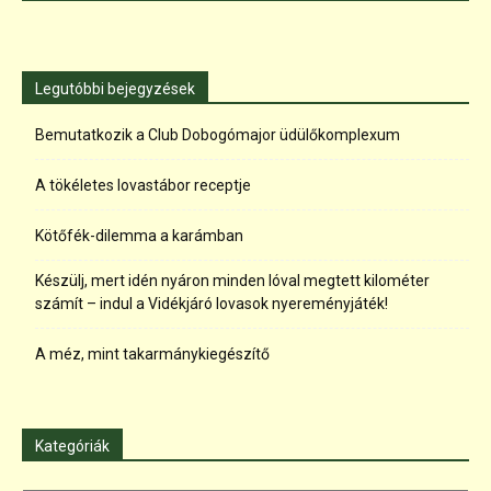
Legutóbbi bejegyzések
Bemutatkozik a Club Dobogómajor üdülőkomplexum
A tökéletes lovastábor receptje
Kötőfék-dilemma a karámban
Készülj, mert idén nyáron minden lóval megtett kilométer
számít – indul a Vidékjáró lovasok nyereményjáték!
A méz, mint takarmánykiegészítő
Kategóriák
Kategóriák