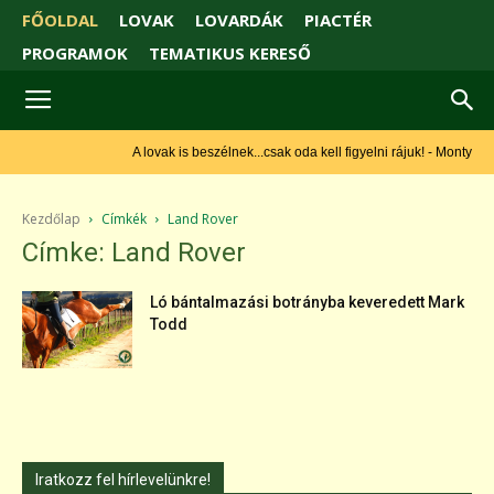
FŐOLDAL
LOVAK
LOVARDÁK
PIACTÉR
PROGRAMOK
TEMATIKUS KERESŐ
A lovak is beszélnek...csak oda kell figyelni rájuk! - Monty Roberts
Kezdőlap
Címkék
Land Rover
Címke: Land Rover
Ló bántalmazási botrányba keveredett Mark
Todd
Iratkozz fel hírlevelünkre!