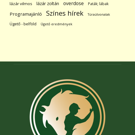
overdose
lázár zoltán
lázár vilmos
Paták; lábak
Színes hírek
Programajánló
Túraútvonalak
Ügető - belföld
Ügető eredmények