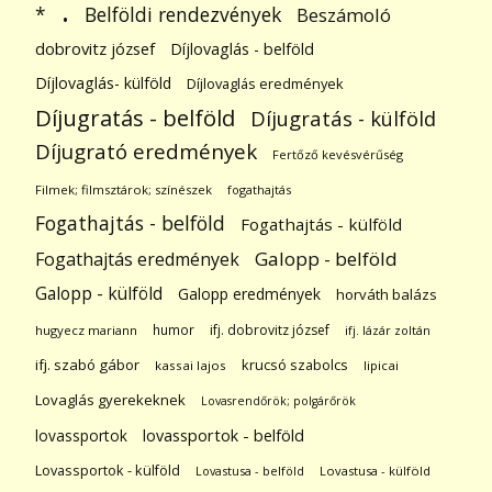
.
Belföldi rendezvények
*
Beszámoló
dobrovitz józsef
Díjlovaglás - belföld
Díjlovaglás- külföld
Díjlovaglás eredmények
Díjugratás - belföld
Díjugratás - külföld
Díjugrató eredmények
Fertőző kevésvérűség
Filmek; filmsztárok; színészek
fogathajtás
Fogathajtás - belföld
Fogathajtás - külföld
Galopp - belföld
Fogathajtás eredmények
Galopp - külföld
Galopp eredmények
horváth balázs
humor
ifj. dobrovitz józsef
hugyecz mariann
ifj. lázár zoltán
ifj. szabó gábor
krucsó szabolcs
kassai lajos
lipicai
Lovaglás gyerekeknek
Lovasrendőrök; polgárőrök
lovassportok
lovassportok - belföld
Lovassportok - külföld
Lovastusa - belföld
Lovastusa - külföld