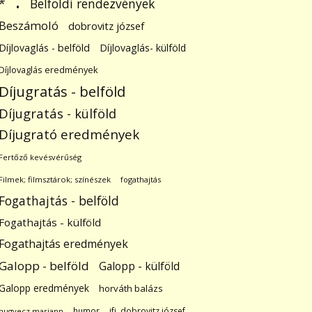
.
Belföldi rendezvények
*
Beszámoló
dobrovitz józsef
Díjlovaglás - belföld
Díjlovaglás- külföld
Díjlovaglás eredmények
Díjugratás - belföld
Díjugratás - külföld
Díjugrató eredmények
Fertőző kevésvérűség
Filmek; filmsztárok; színészek
fogathajtás
Fogathajtás - belföld
Fogathajtás - külföld
Fogathajtás eredmények
Galopp - belföld
Galopp - külföld
Galopp eredmények
horváth balázs
humor
ifj. dobrovitz józsef
hugyecz mariann