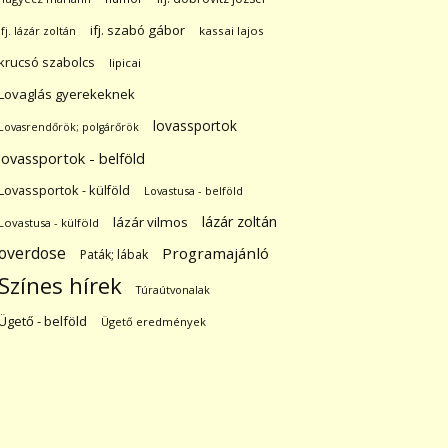
ifj. szabó gábor
ifj. lázár zoltán
kassai lajos
krucsó szabolcs
lipicai
Lovaglás gyerekeknek
lovassportok
Lovasrendőrök; polgárőrök
lovassportok - belföld
Lovassportok - külföld
Lovastusa - belföld
lázár zoltán
lázár vilmos
Lovastusa - külföld
overdose
Programajánló
Paták; lábak
Színes hírek
Túraútvonalak
Ügető - belföld
Ügető eredmények