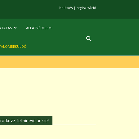
belépés
|
regisztráció
KTATÁS
ÁLLATVÉDELEM
TALOMBEKÜLDŐ
Iratkozz fel hírlevelünkre!