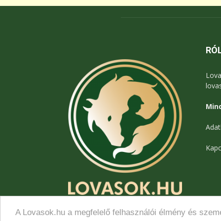
RÓ
Lova
lova
Mind
Adat
Kapc
A Lovasok.hu a megfelelő felhasználói élmény és szemé
© Lovasok.hu