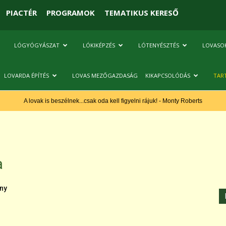
PIACTÉR
PROGRAMOK
TEMATIKUS KERESŐ
LÓGYÓGYÁSZAT
LÓKIKÉPZÉS
LÓTENYÉSZTÉS
LOVASO
LOVARDA ÉPÍTÉS
LOVAS MEZŐGAZDASÁG
KIKAPCSOLÓDÁS
TAR
A lovak is beszélnek...csak oda kell figyelni rájuk! - Monty Roberts
a
ny