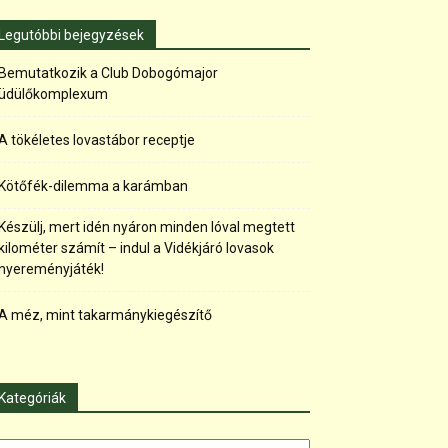
Legutóbbi bejegyzések
Bemutatkozik a Club Dobogómajor
üdülőkomplexum
A tökéletes lovastábor receptje
Kötőfék-dilemma a karámban
Készülj, mert idén nyáron minden lóval megtett
kilométer számít – indul a Vidékjáró lovasok
nyereményjáték!
A méz, mint takarmánykiegészítő
Kategóriák
tegóriák