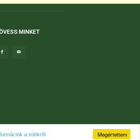
ÖVESS MINKET
Megértettem
formációk a sütikről
Jogi nyilatkozat
Karrier
Kapcsolat