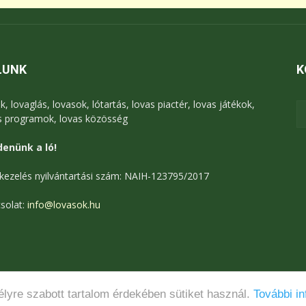
LUNK
K
k, lovaglás, lovasok, lótartás, lovas piactér, lovas játékok,
s programok, lovas közösség
enünk a ló!
kezelés nyilvántartási szám: NAIH-123795/2017
solat:
info@lovasok.hu
lyre szabott tartalom érdekében sütiket használ.
További in
Médiaajánlat
Adatkezelési tájékoztató