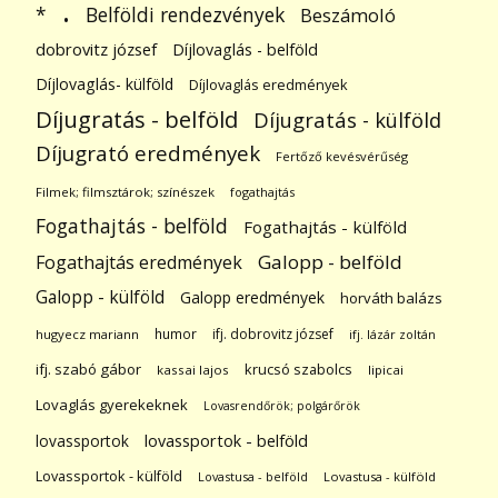
.
Belföldi rendezvények
*
Beszámoló
dobrovitz józsef
Díjlovaglás - belföld
Díjlovaglás- külföld
Díjlovaglás eredmények
Díjugratás - belföld
Díjugratás - külföld
Díjugrató eredmények
Fertőző kevésvérűség
Filmek; filmsztárok; színészek
fogathajtás
Fogathajtás - belföld
Fogathajtás - külföld
Galopp - belföld
Fogathajtás eredmények
Galopp - külföld
Galopp eredmények
horváth balázs
humor
ifj. dobrovitz józsef
hugyecz mariann
ifj. lázár zoltán
ifj. szabó gábor
krucsó szabolcs
kassai lajos
lipicai
Lovaglás gyerekeknek
Lovasrendőrök; polgárőrök
lovassportok
lovassportok - belföld
Lovassportok - külföld
Lovastusa - belföld
Lovastusa - külföld