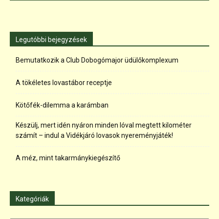
Legutóbbi bejegyzések
Bemutatkozik a Club Dobogómajor üdülőkomplexum
A tökéletes lovastábor receptje
Kötőfék-dilemma a karámban
Készülj, mert idén nyáron minden lóval megtett kilométer
számít – indul a Vidékjáró lovasok nyereményjáték!
A méz, mint takarmánykiegészítő
Kategóriák
Kategóriák