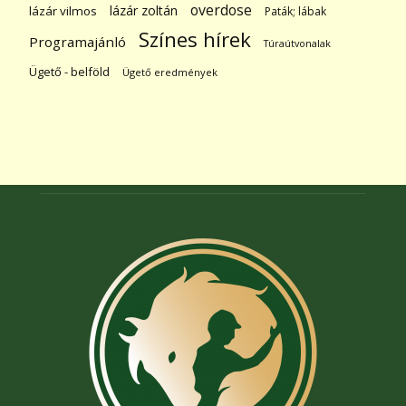
overdose
lázár zoltán
lázár vilmos
Paták; lábak
Színes hírek
Programajánló
Túraútvonalak
Ügető - belföld
Ügető eredmények