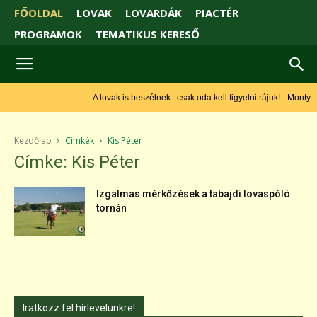
FŐOLDAL
LOVAK
LOVARDÁK
PIACTÉR
PROGRAMOK
TEMATIKUS KERESŐ
A lovak is beszélnek...csak oda kell figyelni rájuk! - Monty
Roberts
Kezdőlap
Címkék
Kis Péter
Címke: Kis Péter
Izgalmas mérkőzések a tabajdi lovaspóló
tornán
Iratkozz fel hírlevelünkre!