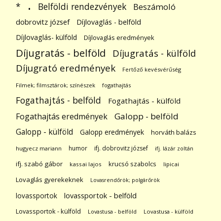
.
Belföldi rendezvények
*
Beszámoló
dobrovitz józsef
Díjlovaglás - belföld
Díjlovaglás- külföld
Díjlovaglás eredmények
Díjugratás - belföld
Díjugratás - külföld
Díjugrató eredmények
Fertőző kevésvérűség
Filmek; filmsztárok; színészek
fogathajtás
Fogathajtás - belföld
Fogathajtás - külföld
Galopp - belföld
Fogathajtás eredmények
Galopp - külföld
Galopp eredmények
horváth balázs
humor
ifj. dobrovitz józsef
hugyecz mariann
ifj. lázár zoltán
ifj. szabó gábor
krucsó szabolcs
kassai lajos
lipicai
Lovaglás gyerekeknek
Lovasrendőrök; polgárőrök
lovassportok
lovassportok - belföld
Lovassportok - külföld
Lovastusa - belföld
Lovastusa - külföld