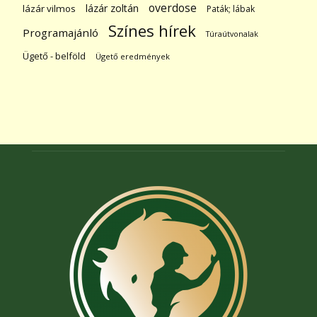
overdose
lázár zoltán
lázár vilmos
Paták; lábak
Színes hírek
Programajánló
Túraútvonalak
Ügető - belföld
Ügető eredmények