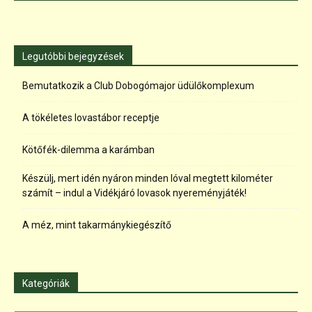
Legutóbbi bejegyzések
Bemutatkozik a Club Dobogómajor üdülőkomplexum
A tökéletes lovastábor receptje
Kötőfék-dilemma a karámban
Készülj, mert idén nyáron minden lóval megtett kilométer
számít – indul a Vidékjáró lovasok nyereményjáték!
A méz, mint takarmánykiegészítő
Kategóriák
Kategóriák