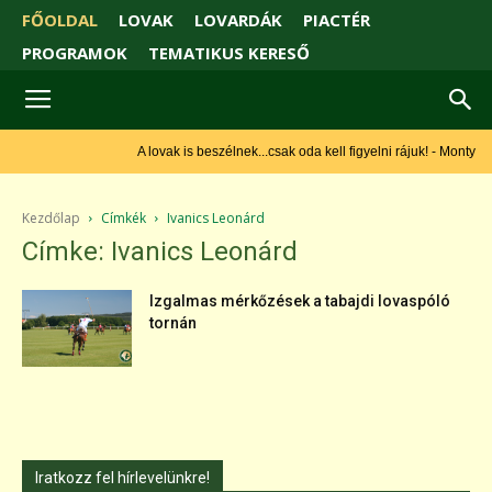
FŐOLDAL
LOVAK
LOVARDÁK
PIACTÉR
PROGRAMOK
TEMATIKUS KERESŐ
A lovak is beszélnek...csak oda kell figyelni rájuk! - Monty
Roberts
Kezdőlap
Címkék
Ivanics Leonárd
Címke: Ivanics Leonárd
Izgalmas mérkőzések a tabajdi lovaspóló
tornán
Iratkozz fel hírlevelünkre!