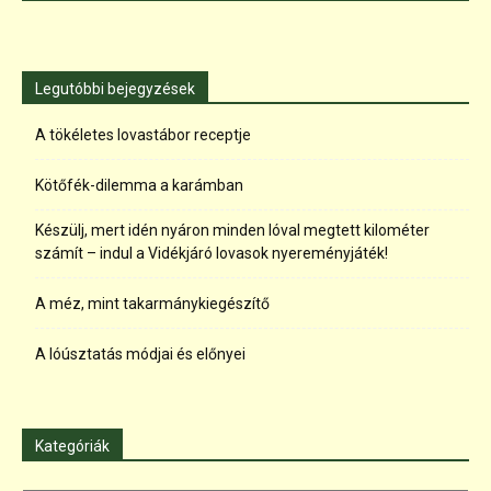
Legutóbbi bejegyzések
A tökéletes lovastábor receptje
Kötőfék-dilemma a karámban
Készülj, mert idén nyáron minden lóval megtett kilométer
számít – indul a Vidékjáró lovasok nyereményjáték!
A méz, mint takarmánykiegészítő
A lóúsztatás módjai és előnyei
Kategóriák
Kategóriák