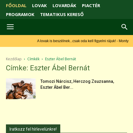
FŐOLDAL
LOVAK
LOVARDÁK
PIACTÉR
PROGRAMOK
TEMATIKUS KERESŐ
A lovak is beszélnek...csak oda kell figyelni rájuk! - Monty
Roberts
Kezdőlap
Címkék
Eszter Ábel Bernát
Címke: Eszter Ábel Bernát
Tomozi Nárcisz, Herczog Zsuzsanna,
Eszter Ábel Ber...
Iratkozz fel hírlevelünkre!