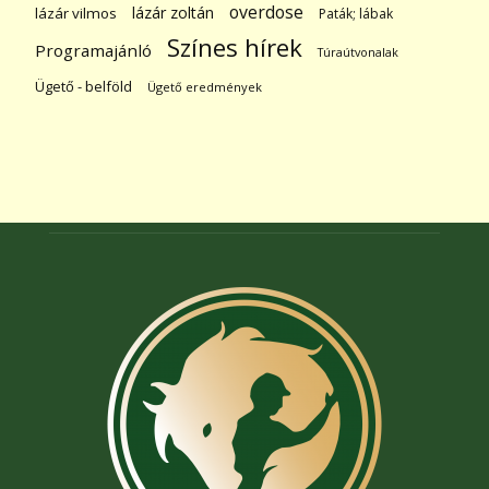
overdose
lázár zoltán
lázár vilmos
Paták; lábak
Színes hírek
Programajánló
Túraútvonalak
Ügető - belföld
Ügető eredmények