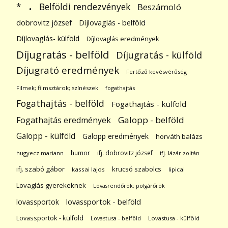
.
Belföldi rendezvények
*
Beszámoló
dobrovitz józsef
Díjlovaglás - belföld
Díjlovaglás- külföld
Díjlovaglás eredmények
Díjugratás - belföld
Díjugratás - külföld
Díjugrató eredmények
Fertőző kevésvérűség
Filmek; filmsztárok; színészek
fogathajtás
Fogathajtás - belföld
Fogathajtás - külföld
Galopp - belföld
Fogathajtás eredmények
Galopp - külföld
Galopp eredmények
horváth balázs
humor
ifj. dobrovitz józsef
hugyecz mariann
ifj. lázár zoltán
ifj. szabó gábor
krucsó szabolcs
kassai lajos
lipicai
Lovaglás gyerekeknek
Lovasrendőrök; polgárőrök
lovassportok
lovassportok - belföld
Lovassportok - külföld
Lovastusa - belföld
Lovastusa - külföld