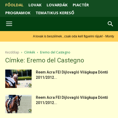
FŐOLDAL
LOVAK
LOVARDÁK
PIACTÉR
PROGRAMOK
TEMATIKUS KERESŐ
A lovak is beszélnek...csak oda kell figyelni rájuk! - Monty Roberts
Kezdőlap
Címkék
Eremo del Castegno
Címke: Eremo del Castegno
Reem Acra FEI Díjlovagló Világkupa Döntő
2011/2012...
Reem Acra FEI Díjlovagló Világkupa Döntő
2011/2012...