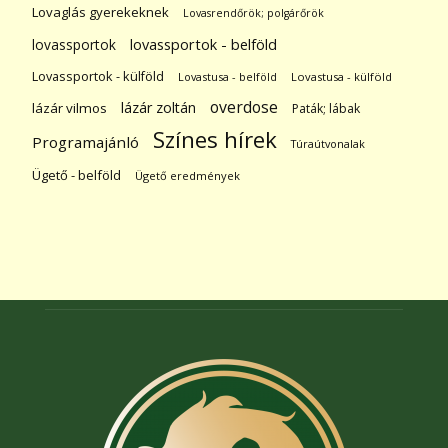
Lovaglás gyerekeknek
Lovasrendőrök; polgárőrök
lovassportok
lovassportok - belföld
Lovassportok - külföld
Lovastusa - belföld
Lovastusa - külföld
overdose
lázár zoltán
lázár vilmos
Paták; lábak
Színes hírek
Programajánló
Túraútvonalak
Ügető - belföld
Ügető eredmények