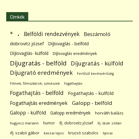
Címkék
.
Belföldi rendezvények
*
Beszámoló
dobrovitz józsef
Díjlovaglás - belföld
Díjlovaglás- külföld
Díjlovaglás eredmények
Díjugratás - belföld
Díjugratás - külföld
Díjugrató eredmények
Fertőző kevésvérűség
Filmek; filmsztárok; színészek
fogathajtás
Fogathajtás - belföld
Fogathajtás - külföld
Galopp - belföld
Fogathajtás eredmények
Galopp - külföld
Galopp eredmények
horváth balázs
humor
ifj. dobrovitz józsef
hugyecz mariann
ifj. lázár zoltán
ifj. szabó gábor
krucsó szabolcs
kassai lajos
lipicai