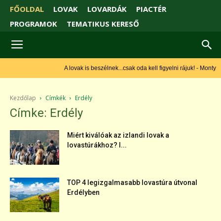
FŐOLDAL
LOVAK
LOVARDÁK
PIACTÉR
PROGRAMOK
TEMATIKUS KERESŐ
A lovak is beszélnek...csak oda kell figyelni rájuk! - Monty
Roberts
Kezdőlap
Címkék
Erdély
Címke: Erdély
Miért kiválóak az izlandi lovak a
lovastúrákhoz? I...
TOP 4 legizgalmasabb lovastúra útvonal
Erdélyben