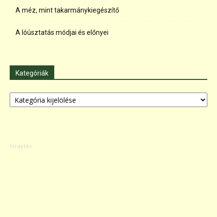
A méz, mint takarmánykiegészítő
A lóúsztatás módjai és előnyei
Kategóriák
Kategóriák