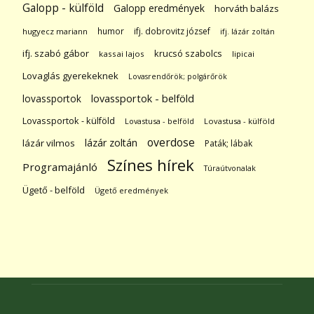
Galopp - külföld
Galopp eredmények
horváth balázs
humor
ifj. dobrovitz józsef
hugyecz mariann
ifj. lázár zoltán
ifj. szabó gábor
krucsó szabolcs
kassai lajos
lipicai
Lovaglás gyerekeknek
Lovasrendőrök; polgárőrök
lovassportok
lovassportok - belföld
Lovassportok - külföld
Lovastusa - belföld
Lovastusa - külföld
overdose
lázár zoltán
lázár vilmos
Paták; lábak
Színes hírek
Programajánló
Túraútvonalak
Ügető - belföld
Ügető eredmények