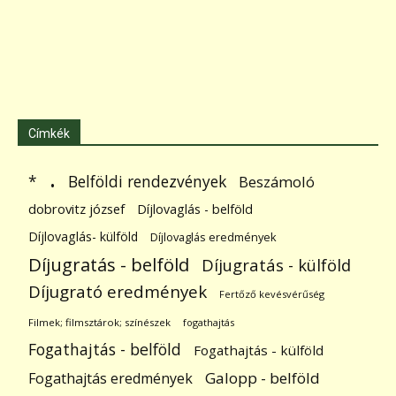
Címkék
.
Belföldi rendezvények
*
Beszámoló
dobrovitz józsef
Díjlovaglás - belföld
Díjlovaglás- külföld
Díjlovaglás eredmények
Díjugratás - belföld
Díjugratás - külföld
Díjugrató eredmények
Fertőző kevésvérűség
Filmek; filmsztárok; színészek
fogathajtás
Fogathajtás - belföld
Fogathajtás - külföld
Galopp - belföld
Fogathajtás eredmények