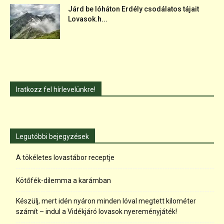
Járd be lóháton Erdély csodálatos tájait
Lovasok.h...
Iratkozz fel hírlevelünkre!
Legutóbbi bejegyzések
A tökéletes lovastábor receptje
Kötőfék-dilemma a karámban
Készülj, mert idén nyáron minden lóval megtett kilométer
számít – indul a Vidékjáró lovasok nyereményjáték!