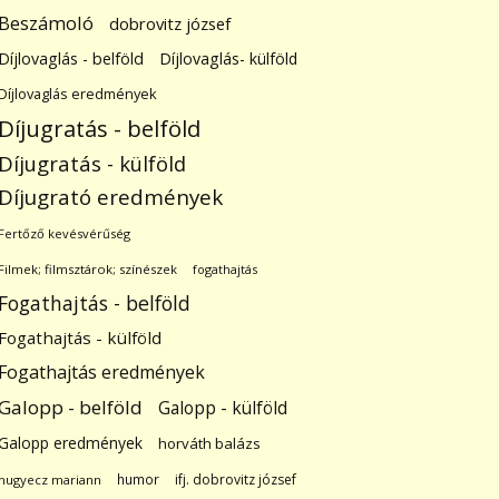
Beszámoló
dobrovitz józsef
Díjlovaglás - belföld
Díjlovaglás- külföld
Díjlovaglás eredmények
Díjugratás - belföld
Díjugratás - külföld
Díjugrató eredmények
Fertőző kevésvérűség
Filmek; filmsztárok; színészek
fogathajtás
Fogathajtás - belföld
Fogathajtás - külföld
Fogathajtás eredmények
Galopp - belföld
Galopp - külföld
Galopp eredmények
horváth balázs
humor
ifj. dobrovitz józsef
hugyecz mariann