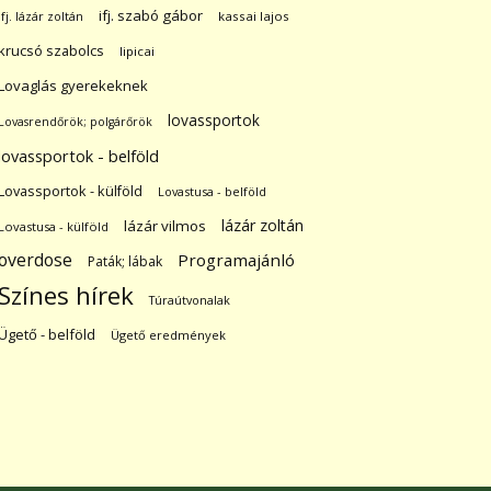
ifj. szabó gábor
ifj. lázár zoltán
kassai lajos
krucsó szabolcs
lipicai
Lovaglás gyerekeknek
lovassportok
Lovasrendőrök; polgárőrök
lovassportok - belföld
Lovassportok - külföld
Lovastusa - belföld
lázár zoltán
lázár vilmos
Lovastusa - külföld
overdose
Programajánló
Paták; lábak
Színes hírek
Túraútvonalak
Ügető - belföld
Ügető eredmények