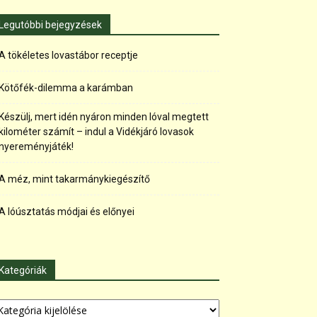
Legutóbbi bejegyzések
A tökéletes lovastábor receptje
Kötőfék-dilemma a karámban
Készülj, mert idén nyáron minden lóval megtett
kilométer számít – indul a Vidékjáró lovasok
nyereményjáték!
A méz, mint takarmánykiegészítő
A lóúsztatás módjai és előnyei
Kategóriák
tegóriák