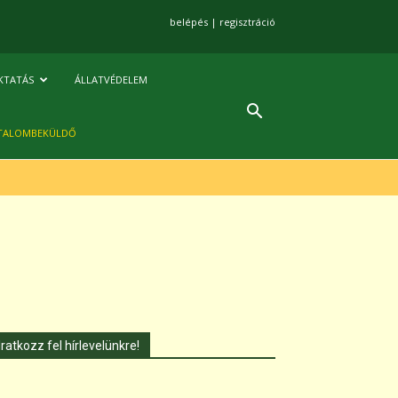
belépés
|
regisztráció
KTATÁS
ÁLLATVÉDELEM
TALOMBEKÜLDŐ
Iratkozz fel hírlevelünkre!