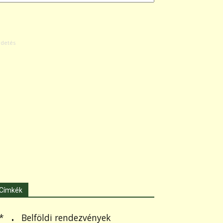
Címkék
.
Belföldi rendezvények
*