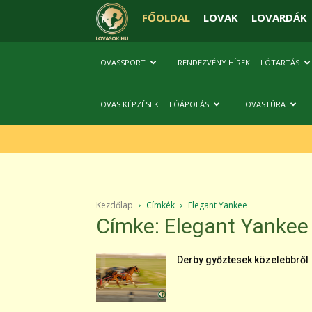
FŐOLDAL
LOVAK
LOVARDÁK
LOVASSPORT
RENDEZVÉNY HÍREK
LÓTARTÁS
LOVAS KÉPZÉSEK
LÓÁPOLÁS
LOVASTÚRA
Kezdőlap
Címkék
Elegant Yankee
Címke: Elegant Yankee
Derby győztesek közelebbről