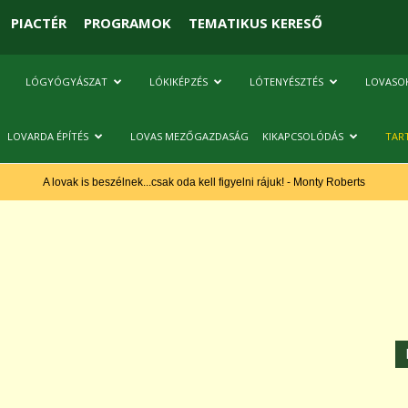
PIACTÉR
PROGRAMOK
TEMATIKUS KERESŐ
LÓGYÓGYÁSZAT
LÓKIKÉPZÉS
LÓTENYÉSZTÉS
LOVASO
LOVARDA ÉPÍTÉS
LOVAS MEZŐGAZDASÁG
KIKAPCSOLÓDÁS
TAR
A lovak is beszélnek...csak oda kell figyelni rájuk! - Monty Roberts