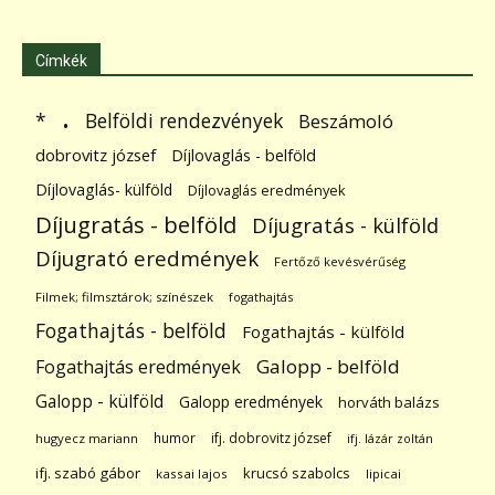
Címkék
.
Belföldi rendezvények
*
Beszámoló
dobrovitz józsef
Díjlovaglás - belföld
Díjlovaglás- külföld
Díjlovaglás eredmények
Díjugratás - belföld
Díjugratás - külföld
Díjugrató eredmények
Fertőző kevésvérűség
Filmek; filmsztárok; színészek
fogathajtás
Fogathajtás - belföld
Fogathajtás - külföld
Galopp - belföld
Fogathajtás eredmények
Galopp - külföld
Galopp eredmények
horváth balázs
humor
ifj. dobrovitz józsef
hugyecz mariann
ifj. lázár zoltán
ifj. szabó gábor
krucsó szabolcs
kassai lajos
lipicai