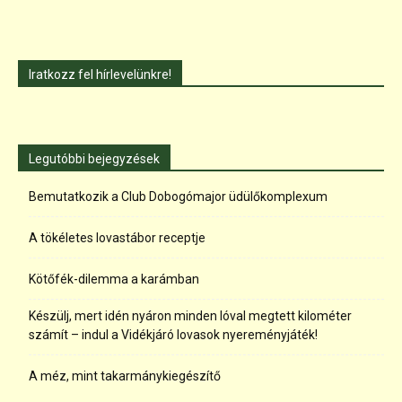
Iratkozz fel hírlevelünkre!
Legutóbbi bejegyzések
Bemutatkozik a Club Dobogómajor üdülőkomplexum
A tökéletes lovastábor receptje
Kötőfék-dilemma a karámban
Készülj, mert idén nyáron minden lóval megtett kilométer
számít – indul a Vidékjáró lovasok nyereményjáték!
A méz, mint takarmánykiegészítő