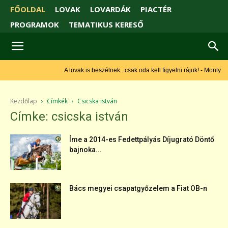
FŐOLDAL
LOVAK
LOVARDÁK
PIACTÉR
PROGRAMOK
TEMATIKUS KERESŐ
A lovak is beszélnek...csak oda kell figyelni rájuk! - Monty
Roberts
Kezdőlap
Címkék
Csicska istván
Címke: csicska istván
Íme a 2014-es Fedettpályás Díjugrató Döntő
bajnoka...
Bács megyei csapatgyőzelem a Fiat OB-n