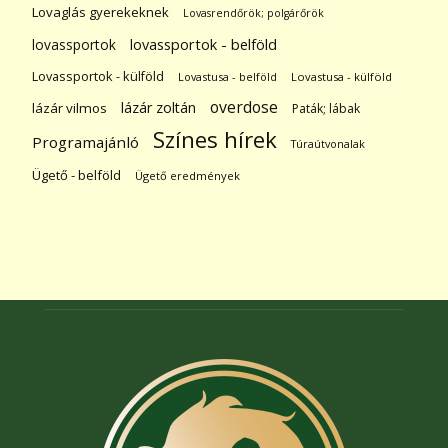
Lovaglás gyerekeknek
Lovasrendőrök; polgárőrök
lovassportok
lovassportok - belföld
Lovassportok - külföld
Lovastusa - belföld
Lovastusa - külföld
overdose
lázár zoltán
lázár vilmos
Paták; lábak
Színes hírek
Programajánló
Túraútvonalak
Ügető - belföld
Ügető eredmények