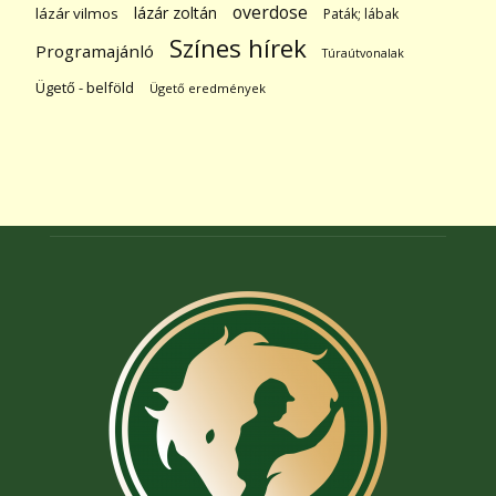
overdose
lázár zoltán
lázár vilmos
Paták; lábak
Színes hírek
Programajánló
Túraútvonalak
Ügető - belföld
Ügető eredmények