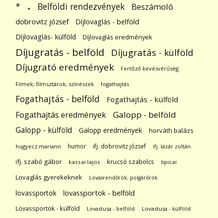
.
Belföldi rendezvények
*
Beszámoló
dobrovitz józsef
Díjlovaglás - belföld
Díjlovaglás- külföld
Díjlovaglás eredmények
Díjugratás - belföld
Díjugratás - külföld
Díjugrató eredmények
Fertőző kevésvérűség
Filmek; filmsztárok; színészek
fogathajtás
Fogathajtás - belföld
Fogathajtás - külföld
Galopp - belföld
Fogathajtás eredmények
Galopp - külföld
Galopp eredmények
horváth balázs
humor
ifj. dobrovitz józsef
hugyecz mariann
ifj. lázár zoltán
ifj. szabó gábor
krucsó szabolcs
kassai lajos
lipicai
Lovaglás gyerekeknek
Lovasrendőrök; polgárőrök
lovassportok
lovassportok - belföld
Lovassportok - külföld
Lovastusa - belföld
Lovastusa - külföld