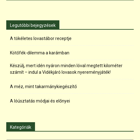
Legutóbbi bejegyzések
A tökéletes lovastábor receptje
Kötőfék-dilemma a karámban
Készülj, mert idén nyáron minden lóval megtett kilométer
számít – indul a Vidékjáró lovasok nyereményjáték!
A méz, mint takarmánykiegészítő
A lóúsztatás módjai és előnyei
Kategóriák
Kategóriák