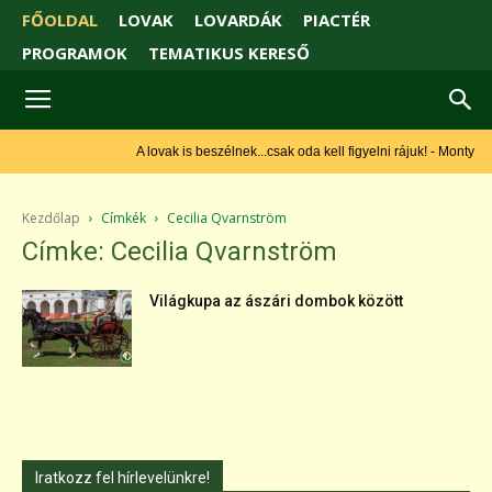
FŐOLDAL
LOVAK
LOVARDÁK
PIACTÉR
PROGRAMOK
TEMATIKUS KERESŐ
A lovak is beszélnek...csak oda kell figyelni rájuk! - Monty Roberts
Kezdőlap
Címkék
Cecilia Qvarnström
Címke: Cecilia Qvarnström
Világkupa az ászári dombok között
Iratkozz fel hírlevelünkre!