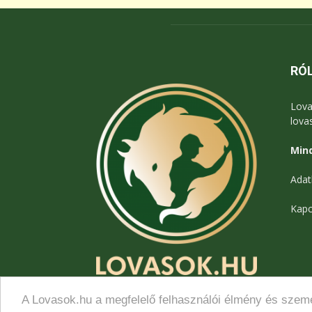
RÓ
Lova
lova
Mind
Adat
Kapc
A Lovasok.hu a megfelelő felhasználói élmény és szemé
© Lovasok.hu