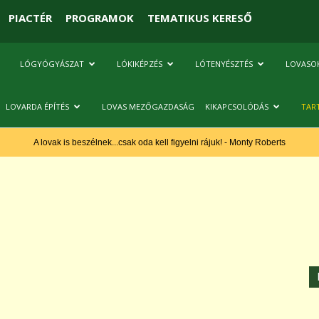
PIACTÉR
PROGRAMOK
TEMATIKUS KERESŐ
LÓGYÓGYÁSZAT
LÓKIKÉPZÉS
LÓTENYÉSZTÉS
LOVASO
LOVARDA ÉPÍTÉS
LOVAS MEZŐGAZDASÁG
KIKAPCSOLÓDÁS
TAR
A lovak is beszélnek...csak oda kell figyelni rájuk! - Monty Roberts