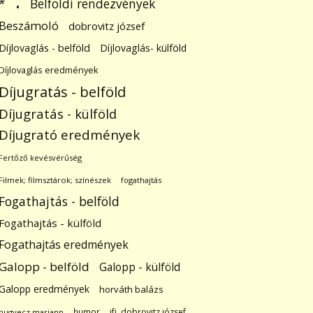
.
Belföldi rendezvények
*
Beszámoló
dobrovitz józsef
Díjlovaglás - belföld
Díjlovaglás- külföld
Díjlovaglás eredmények
Díjugratás - belföld
Díjugratás - külföld
Díjugrató eredmények
Fertőző kevésvérűség
Filmek; filmsztárok; színészek
fogathajtás
Fogathajtás - belföld
Fogathajtás - külföld
Fogathajtás eredmények
Galopp - belföld
Galopp - külföld
Galopp eredmények
horváth balázs
humor
ifj. dobrovitz józsef
hugyecz mariann