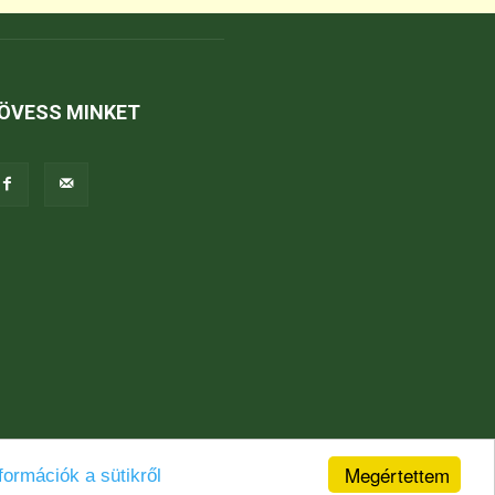
ÖVESS MINKET
Megértettem
formációk a sütikről
Jogi nyilatkozat
Karrier
Kapcsolat