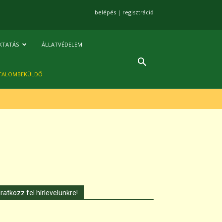
belépés
|
regisztráció
KTATÁS
ÁLLATVÉDELEM
TALOMBEKÜLDŐ
Iratkozz fel hírlevelünkre!