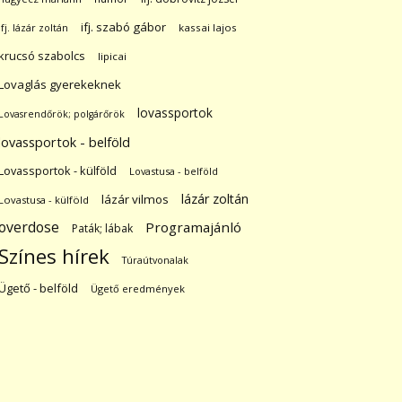
ifj. szabó gábor
ifj. lázár zoltán
kassai lajos
krucsó szabolcs
lipicai
Lovaglás gyerekeknek
lovassportok
Lovasrendőrök; polgárőrök
lovassportok - belföld
Lovassportok - külföld
Lovastusa - belföld
lázár zoltán
lázár vilmos
Lovastusa - külföld
overdose
Programajánló
Paták; lábak
Színes hírek
Túraútvonalak
Ügető - belföld
Ügető eredmények