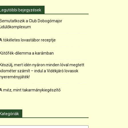
Legutóbbi bejegyzések
Bemutatkozik a Club Dobogómajor
üdülőkomplexum
A tökéletes lovastábor receptje
Kötőfék-dilemma a karámban
Készülj, mert idén nyáron minden lóval megtett
kilométer számít – indul a Vidékjáró lovasok
nyereményjáték!
A méz, mint takarmánykiegészítő
Kategóriák
tegóriák