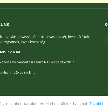
LUNK
K
k, lovaglás, lovasok, lótartás, lovas piactér, lovas játékok,
s programok, lovas közösség
enünk a ló!
kezelés nyilvántartási szám: NAIH-123795/2017
solat:
info@lovasok.hu
lyre szabott tartalom érdekében sütiket használ.
További in
Médiaajánlat
Adatkezelési tájékoztató