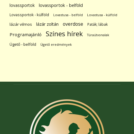
lovassportok
lovassportok - belföld
Lovassportok - külföld
Lovastusa - belföld
Lovastusa - külföld
overdose
lázár zoltán
lázár vilmos
Paták; lábak
Színes hírek
Programajánló
Túraútvonalak
Ügető - belföld
Ügető eredmények