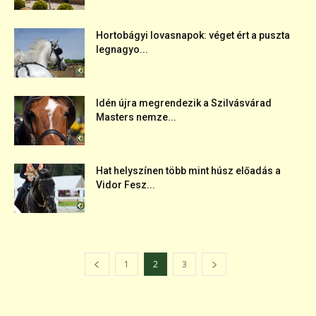
Hortobágyi lovasnapok: véget ért a puszta
legnagyo...
Idén újra megrendezik a Szilvásvárad
Masters nemze...
Hat helyszínen több mint húsz előadás a
Vidor Fesz...
1
2
3