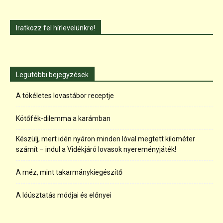
Iratkozz fel hírlevelünkre!
Legutóbbi bejegyzések
A tökéletes lovastábor receptje
Kötőfék-dilemma a karámban
Készülj, mert idén nyáron minden lóval megtett kilométer
számít – indul a Vidékjáró lovasok nyereményjáték!
A méz, mint takarmánykiegészítő
A lóúsztatás módjai és előnyei