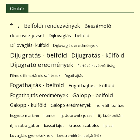
Címkék
.
Belföldi rendezvények
*
Beszámoló
dobrovitz józsef
Díjlovaglás - belföld
Díjlovaglás- külföld
Díjlovaglás eredmények
Díjugratás - belföld
Díjugratás - külföld
Díjugrató eredmények
Fertőző kevésvérűség
Filmek; filmsztárok; színészek
fogathajtás
Fogathajtás - belföld
Fogathajtás - külföld
Galopp - belföld
Fogathajtás eredmények
Galopp - külföld
Galopp eredmények
horváth balázs
humor
ifj. dobrovitz józsef
hugyecz mariann
ifj. lázár zoltán
ifj. szabó gábor
krucsó szabolcs
kassai lajos
lipicai
Lovaglás gyerekeknek
Lovasrendőrök; polgárőrök