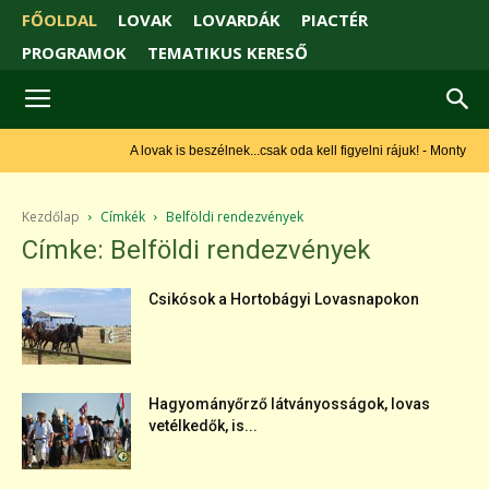
FŐOLDAL
LOVAK
LOVARDÁK
PIACTÉR
PROGRAMOK
TEMATIKUS KERESŐ
A lovak is beszélnek...csak oda kell figyelni rájuk! - Monty Roberts
Kezdőlap
Címkék
Belföldi rendezvények
Címke: Belföldi rendezvények
Csikósok a Hortobágyi Lovasnapokon
Hagyományőrző látványosságok, lovas
vetélkedők, is...