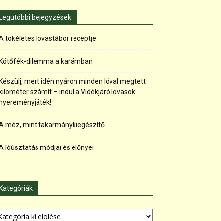
Legutóbbi bejegyzések
A tökéletes lovastábor receptje
Kötőfék-dilemma a karámban
Készülj, mert idén nyáron minden lóval megtett
kilométer számít – indul a Vidékjáró lovasok
nyereményjáték!
A méz, mint takarmánykiegészítő
A lóúsztatás módjai és előnyei
Kategóriák
tegóriák