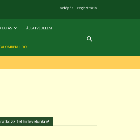
belépés
|
regisztráció
KTATÁS
ÁLLATVÉDELEM
TALOMBEKÜLDŐ
Iratkozz fel hírlevelünkre!