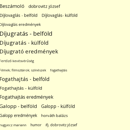
Beszámoló
dobrovitz józsef
Díjlovaglás - belföld
Díjlovaglás- külföld
Díjlovaglás eredmények
Díjugratás - belföld
Díjugratás - külföld
Díjugrató eredmények
Fertőző kevésvérűség
Filmek; filmsztárok; színészek
fogathajtás
Fogathajtás - belföld
Fogathajtás - külföld
Fogathajtás eredmények
Galopp - belföld
Galopp - külföld
Galopp eredmények
horváth balázs
humor
ifj. dobrovitz józsef
hugyecz mariann