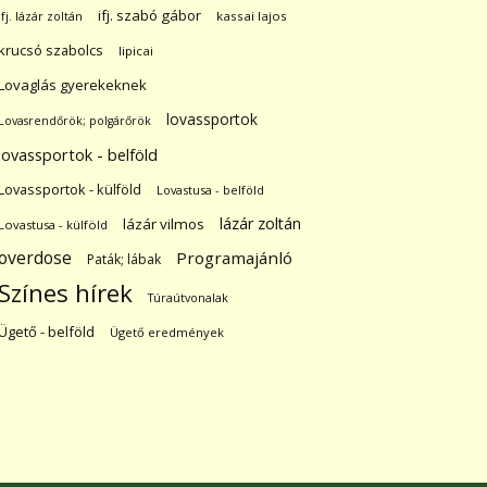
ifj. szabó gábor
ifj. lázár zoltán
kassai lajos
krucsó szabolcs
lipicai
Lovaglás gyerekeknek
lovassportok
Lovasrendőrök; polgárőrök
lovassportok - belföld
Lovassportok - külföld
Lovastusa - belföld
lázár zoltán
lázár vilmos
Lovastusa - külföld
overdose
Programajánló
Paták; lábak
Színes hírek
Túraútvonalak
Ügető - belföld
Ügető eredmények