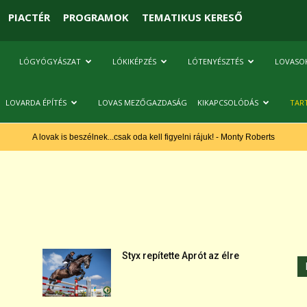
PIACTÉR
PROGRAMOK
TEMATIKUS KERESŐ
LÓGYÓGYÁSZAT
LÓKIKÉPZÉS
LÓTENYÉSZTÉS
LOVASO
LOVARDA ÉPÍTÉS
LOVAS MEZŐGAZDASÁG
KIKAPCSOLÓDÁS
TAR
A lovak is beszélnek...csak oda kell figyelni rájuk! - Monty Roberts
Styx repítette Aprót az élre