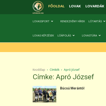
FŐOLDAL
LOVAK
LOVARDÁK
LOVASSPORT
RENDEZVÉNY HÍREK
LÓTARTÁS
LOVAS KÉPZÉSEK
LÓÁPOLÁS
LOVASTÚRA
Kezdőlap
Címkék
Apró József
Címke: Apró József
Búcsú Merántól