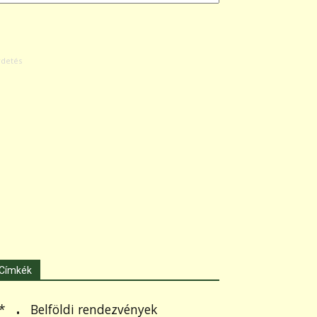
Címkék
.
Belföldi rendezvények
*